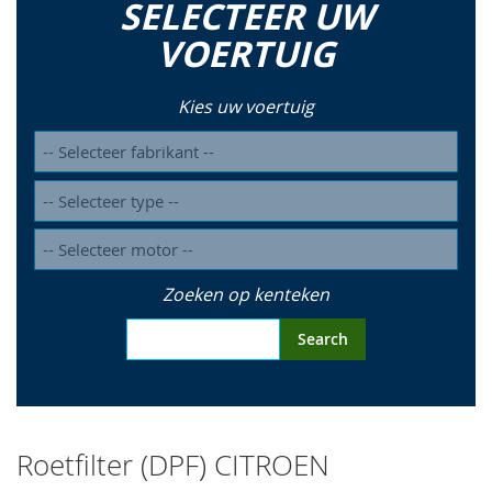
SELECTEER UW
so
VOERTUIG
Kies uw voertuig
Zoeken op kenteken
Search
Roetfilter (DPF) CITROEN