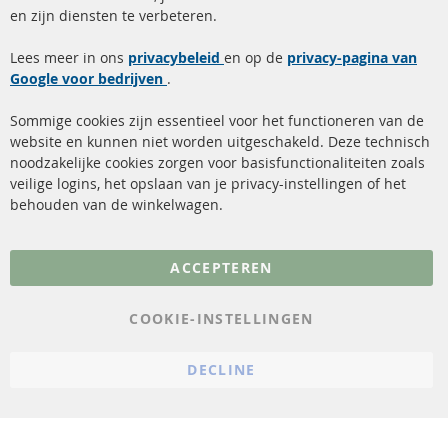
Snelle links
Kundenservice
en zijn diensten te verbeteren.
Roetfilter (DPF)
Over ons
Lees meer in ons
privacybeleid
en op de
privacy-pagina van
Google voor bedrijven
Roetfilter reiniging
.
Betaalmethoden
Katalysator (KAT)
Verzendingskosten
Sommige cookies zijn essentieel voor het functioneren van de
website en kunnen niet worden uitgeschakeld. Deze technisch
sensoren
Contact
noodzakelijke cookies zorgen voor basisfunctionaliteiten zoals
veilige logins, het opslaan van je privacy-instellingen of het
FAQ
Annuleer contract
behouden van de winkelwagen.
Meer links
ACCEPTEREN
Gegevensbescherming
AGB
COOKIE-INSTELLINGEN
Annuleringsvoorwaarden
DECLINE
Impressum
Cookie-instellingen