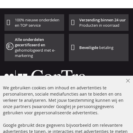
100% nieuwe onderdelen
Verzending binnen 24 uur
en TOP service
Producten in voorraad
Alle onderdelen
gecertificeerd en
Beveiligde
betaling
gehomologeerd met e-
markering
Cl
We gebruiken cookies om inhoud en advertenties te
Co
Ba
personaliseren, sociale mediafuncties aan te bieden en ons
+49 (0) 4533 799 00 0
verkeer te analyseren. Met jouw toestemming kunnen wij en
onze partners (waaronder Google) je persoonsgegevens
ma-do: 09-17 u, vr Fr 09-16 u
gebruiken voor gepersonaliseerde advertenties.
info@contra-automotive.de
facebook
instagram
Google gebruikt deze gegevens bijvoorbeeld om relevantere
advertenties te tonen, je interacties met advertenties te meten