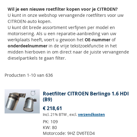
Wil je een nieuwe roetfilter kopen voor je CITROEN?
U kunt in onze webshop vervangende roetfilters voor uw
CITROEN-auto kopen.
U kunt dit brede assortiment verfijnen per model en
motorisering. Als u een reparatie-aanbieding van uw
werkplaats heeft, voert u gewoon het
OE-nummer
of
onderdeelnummer
in de vrije tekstzoekfunctie in het
midden hierboven in om direct naar de juiste vervangende
dieselpartikels te gaan filter.
Producten
1
-
10
van
636
Roetfilter CITROEN Berlingo 1.6 HDI
(B9)
€ 218,61
Incl. 21% BTW
,
excl.
verzendkosten
PK:
109
KW:
80
Motorcode:
9HZ DV6TED4