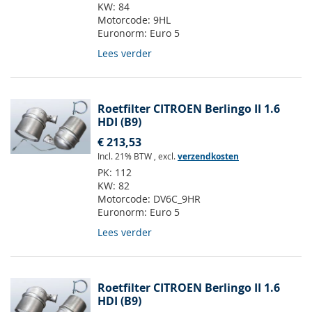
KW:
84
Motorcode:
9HL
Euronorm:
Euro 5
Lees verder
Roetfilter CITROEN Berlingo II 1.6
HDI (B9)
€ 213,53
Incl. 21% BTW
,
excl.
verzendkosten
PK:
112
KW:
82
Motorcode:
DV6C_9HR
Euronorm:
Euro 5
Lees verder
Roetfilter CITROEN Berlingo II 1.6
HDI (B9)