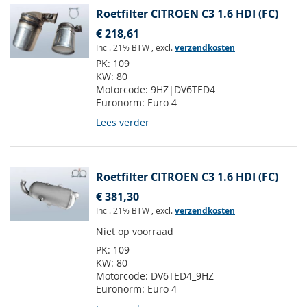
Roetfilter CITROEN C3 1.6 HDI (FC)
€ 218,61
Incl. 21% BTW
,
excl.
verzendkosten
PK:
109
KW:
80
Motorcode:
9HZ|DV6TED4
Euronorm:
Euro 4
Lees verder
Roetfilter CITROEN C3 1.6 HDI (FC)
€ 381,30
Incl. 21% BTW
,
excl.
verzendkosten
Niet op voorraad
PK:
109
KW:
80
Motorcode:
DV6TED4_9HZ
Euronorm:
Euro 4