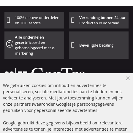
100% nieuwe onderdelen
Verzending binnen 24 uur
en TOP service
Producten in voorraad
Alle onderdelen
gecertificeerd en
Beveiligde
betaling
gehomologeerd met e-
markering
Cl
We gebruiken cookies om inhoud en advertenties te
Co
Ba
personaliseren, sociale mediafuncties aan te bieden en ons
+49 (0) 4533 799 00 0
verkeer te analyseren. Met jouw toestemming kunnen wij en
onze partners (waaronder Google) je persoonsgegevens
ma-do: 09-17 u, vr Fr 09-16 u
gebruiken voor gepersonaliseerde advertenties.
info@contra-automotive.de
facebook
instagram
Google gebruikt deze gegevens bijvoorbeeld om relevantere
advertenties te tonen, je interacties met advertenties te meten
Snelle links
Kundenservice