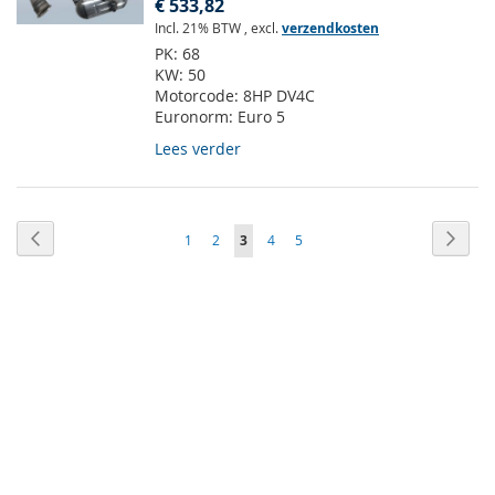
€ 533,82
Incl. 21% BTW
,
excl.
verzendkosten
PK:
68
KW:
50
Motorcode:
8HP DV4C
Euronorm:
Euro 5
Lees verder
Pagina
Pagina
Vorige
Pagin
Volge
Pagina
Pagina
U
Pagina
Pagina
1
2
3
4
5
lees
momenteel
pagina