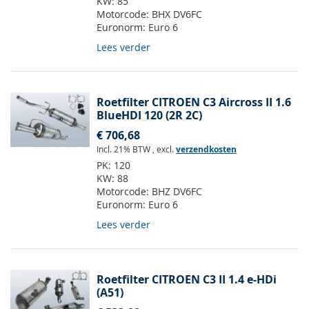
KW:
85
Motorcode:
BHX DV6FC
Euronorm:
Euro 6
Lees verder
Roetfilter CITROEN C3 Aircross II 1.6
BlueHDI 120 (2R 2C)
€ 706,68
Incl. 21% BTW
,
excl.
verzendkosten
PK:
120
KW:
88
Motorcode:
BHZ DV6FC
Euronorm:
Euro 6
Lees verder
Roetfilter CITROEN C3 II 1.4 e-HDi
(A51)