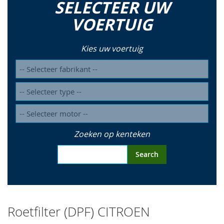
SELECTEER UW
so
VOERTUIG
Kies uw voertuig
Zoeken op kenteken
Search
Roetfilter (DPF) CITROEN