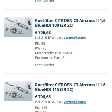
Lees verder
Roetfilter CITROEN C3 Aircross II 1.6
BlueHDI 100 (2R 2C)
€ 706,68
Incl. 21% BTW
,
excl.
verzendkosten
PK:
99
KW:
73
Motorcode:
BHY DV6FD
Euronorm:
Euro 6
Lees verder
Roetfilter CITROEN C3 Aircross II 1.6
BlueHDI 115 (2R 2C)
€ 706,68
Incl. 21% BTW
,
excl.
verzendkosten
PK:
115