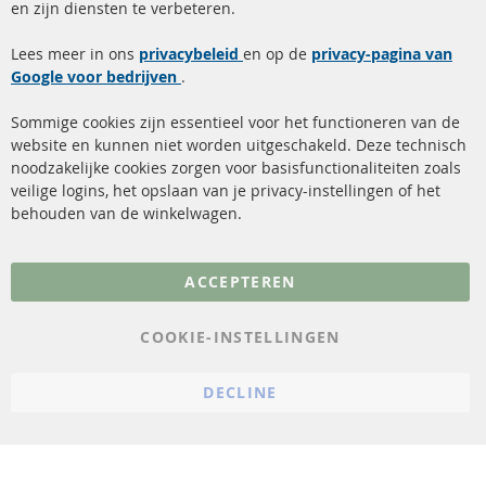
en zijn diensten te verbeteren.
Roetfilter (DPF)
Over ons
Lees meer in ons
privacybeleid
en op de
privacy-pagina van
Google voor bedrijven
Roetfilter reiniging
.
Betaalmethoden
Katalysator (KAT)
Verzendingskosten
Sommige cookies zijn essentieel voor het functioneren van de
website en kunnen niet worden uitgeschakeld. Deze technisch
sensoren
Contact
noodzakelijke cookies zorgen voor basisfunctionaliteiten zoals
veilige logins, het opslaan van je privacy-instellingen of het
FAQ
Annuleer contract
behouden van de winkelwagen.
Meer links
ACCEPTEREN
Gegevensbescherming
AGB
COOKIE-INSTELLINGEN
Annuleringsvoorwaarden
DECLINE
Impressum
Cookie-instellingen