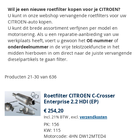
Wil je een nieuwe roetfilter kopen voor je CITROEN?
U kunt in onze webshop vervangende roetfilters voor uw
CITROEN-auto kopen.
U kunt dit brede assortiment verfijnen per model en
motorisering. Als u een reparatie-aanbieding van uw
werkplaats heeft, voert u gewoon het
OE-nummer
of
onderdeelnummer
in de vrije tekstzoekfunctie in het
midden hierboven in om direct naar de juiste vervangende
dieselpartikels te gaan filter.
Producten
21
-
30
van
636
Roetfilter CITROEN C-Crosser
Enterprise 2.2 HDI (EP)
€ 254,20
Incl. 21% BTW
,
excl.
verzendkosten
PK:
156
KW:
115
Motorcode:
4HN DW12MTED4