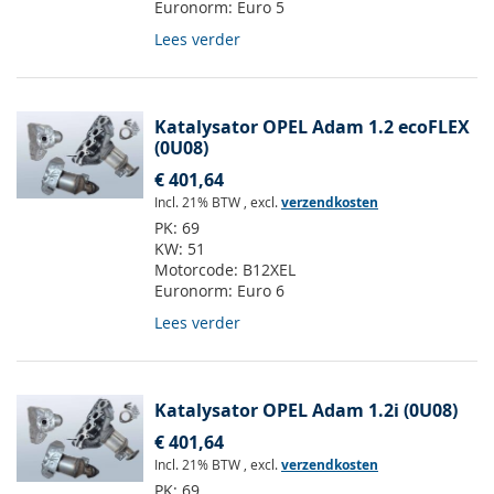
Euronorm:
Euro 5
Lees verder
Katalysator OPEL Adam 1.2 ecoFLEX
(0U08)
€ 401,64
Incl. 21% BTW
,
excl.
verzendkosten
PK:
69
KW:
51
Motorcode:
B12XEL
Euronorm:
Euro 6
Lees verder
Katalysator OPEL Adam 1.2i (0U08)
€ 401,64
Incl. 21% BTW
,
excl.
verzendkosten
PK:
69