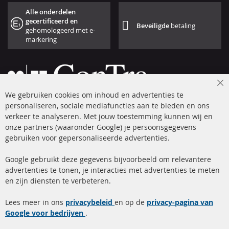
Alle onderdelen
gecertificeerd en
Beveiligde
betaling
gehomologeerd met e-
markering
Cl
We gebruiken cookies om inhoud en advertenties te
Co
Ba
personaliseren, sociale mediafuncties aan te bieden en ons
+49 (0) 4533 799 00 0
verkeer te analyseren. Met jouw toestemming kunnen wij en
onze partners (waaronder Google) je persoonsgegevens
ma-do: 09-17 u, vr Fr 09-16 u
gebruiken voor gepersonaliseerde advertenties.
info@contra-automotive.de
facebook
instagram
Google gebruikt deze gegevens bijvoorbeeld om relevantere
advertenties te tonen, je interacties met advertenties te meten
Snelle links
Kundenservice
en zijn diensten te verbeteren.
Roetfilter (DPF)
Over ons
Lees meer in ons
privacybeleid
en op de
privacy-pagina van
Google voor bedrijven
Roetfilter reiniging
.
Betaalmethoden