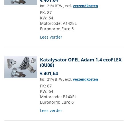
€ 401,64
Incl. 21% BTW
,
excl.
verzendkosten
PK:
87
KW:
64
Motorcode:
A14XEL
Euronorm:
Euro 5
Lees verder
Katalysator OPEL Adam 1.4 ecoFLEX
(0U08)
€ 401,64
Incl. 21% BTW
,
excl.
verzendkosten
PK:
87
KW:
64
Motorcode:
B14XEL
Euronorm:
Euro 6
Lees verder