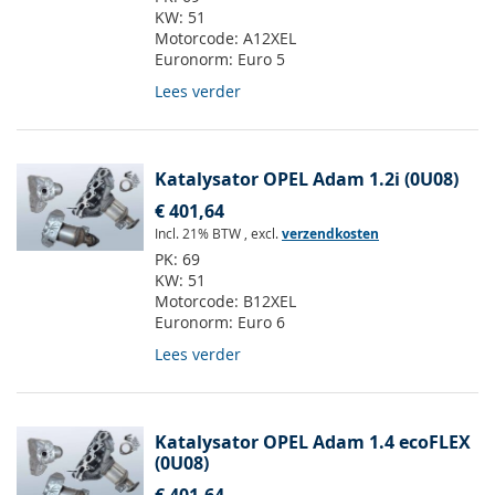
KW:
51
Motorcode:
A12XEL
Euronorm:
Euro 5
Lees verder
Katalysator OPEL Adam 1.2i (0U08)
€ 401,64
Incl. 21% BTW
,
excl.
verzendkosten
PK:
69
KW:
51
Motorcode:
B12XEL
Euronorm:
Euro 6
Lees verder
Katalysator OPEL Adam 1.4 ecoFLEX
(0U08)