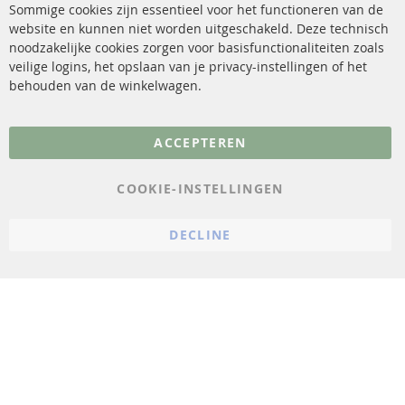
Katalysator (KAT)
Verzendingskosten
Sommige cookies zijn essentieel voor het functioneren van de
website en kunnen niet worden uitgeschakeld. Deze technisch
sensoren
Contact
noodzakelijke cookies zorgen voor basisfunctionaliteiten zoals
veilige logins, het opslaan van je privacy-instellingen of het
FAQ
Annuleer contract
behouden van de winkelwagen.
Meer links
ACCEPTEREN
Gegevensbescherming
AGB
COOKIE-INSTELLINGEN
Annuleringsvoorwaarden
DECLINE
Impressum
Cookie-instellingen
© 2023 ConTra Automotive GmbH. All Rights Reserved.