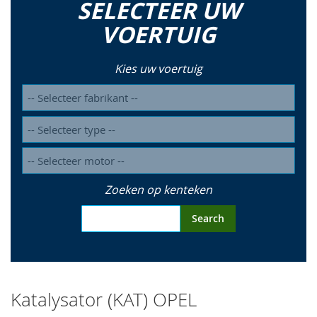
SELECTEER UW
so
VOERTUIG
Kies uw voertuig
Zoeken op kenteken
Search
Katalysator (KAT) OPEL