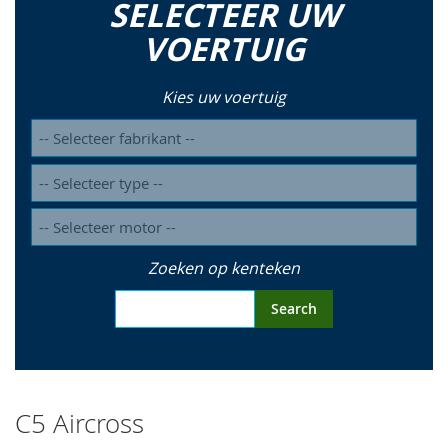
SELECTEER UW
so
VOERTUIG
Kies uw voertuig
Zoeken op kenteken
Search
C5 Aircross