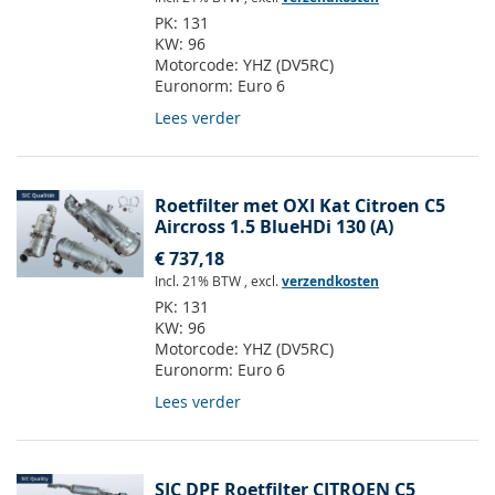
PK:
131
KW:
96
Motorcode:
YHZ (DV5RC)
Euronorm:
Euro 6
Lees verder
Roetfilter met OXI Kat Citroen C5
Aircross 1.5 BlueHDi 130 (A)
€ 737,18
Incl. 21% BTW
,
excl.
verzendkosten
PK:
131
KW:
96
Motorcode:
YHZ (DV5RC)
Euronorm:
Euro 6
Lees verder
SIC DPF Roetfilter CITROEN C5