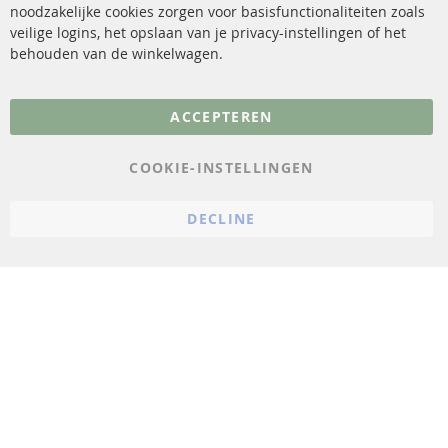
noodzakelijke cookies zorgen voor basisfunctionaliteiten zoals
veilige logins, het opslaan van je privacy-instellingen of het
FAQ
Annuleer contract
behouden van de winkelwagen.
Meer links
ACCEPTEREN
Gegevensbescherming
AGB
COOKIE-INSTELLINGEN
Annuleringsvoorwaarden
DECLINE
Impressum
Cookie-instellingen
© 2023 ConTra Automotive GmbH. All Rights Reserved.