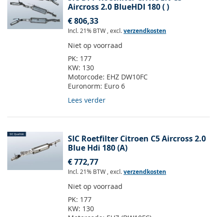
Aircross 2.0 BlueHDI 180 ( )
€ 806,33
Incl. 21% BTW
,
excl.
verzendkosten
Niet op voorraad
PK:
177
KW:
130
Motorcode:
EHZ DW10FC
Euronorm:
Euro 6
Lees verder
SIC Roetfilter Citroen C5 Aircross 2.0
Blue Hdi 180 (A)
€ 772,77
Incl. 21% BTW
,
excl.
verzendkosten
Niet op voorraad
PK:
177
KW:
130