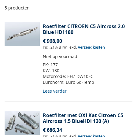
5
producten
Roetfilter CITROEN C5 Aircross 2.0
Blue HDI 180
€ 968,00
Incl. 21% BTW
,
excl.
verzendkosten
Niet op voorraad
PK:
177
KW:
130
Motorcode:
EHZ DW10FC
Euronorm:
Euro 6d-Temp
Lees verder
Roetfilter met OXI Kat Citroen C5
Aircross 1.5 BlueHDi 130 (A)
€ 686,34
Incl. 21% BTW
,
excl.
verzendkosten