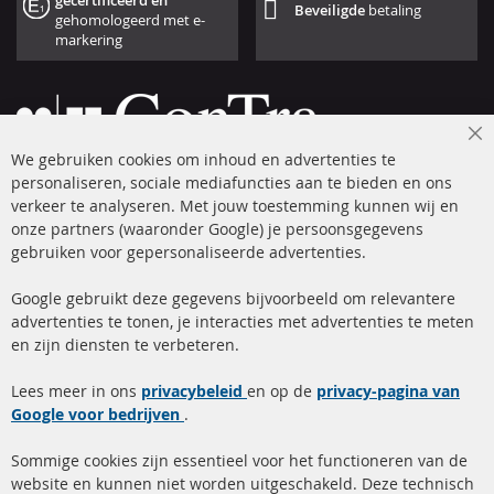
gecertificeerd en
Beveiligde
betaling
gehomologeerd met e-
markering
Cl
We gebruiken cookies om inhoud en advertenties te
Co
Ba
personaliseren, sociale mediafuncties aan te bieden en ons
+49 (0) 4533 799 00 0
verkeer te analyseren. Met jouw toestemming kunnen wij en
onze partners (waaronder Google) je persoonsgegevens
ma-do: 09-17 u, vr Fr 09-16 u
gebruiken voor gepersonaliseerde advertenties.
info@contra-automotive.de
facebook
instagram
Google gebruikt deze gegevens bijvoorbeeld om relevantere
advertenties te tonen, je interacties met advertenties te meten
Snelle links
Kundenservice
en zijn diensten te verbeteren.
Roetfilter (DPF)
Over ons
Lees meer in ons
privacybeleid
en op de
privacy-pagina van
Google voor bedrijven
Roetfilter reiniging
.
Betaalmethoden
Katalysator (KAT)
Verzendingskosten
Sommige cookies zijn essentieel voor het functioneren van de
website en kunnen niet worden uitgeschakeld. Deze technisch
sensoren
Contact