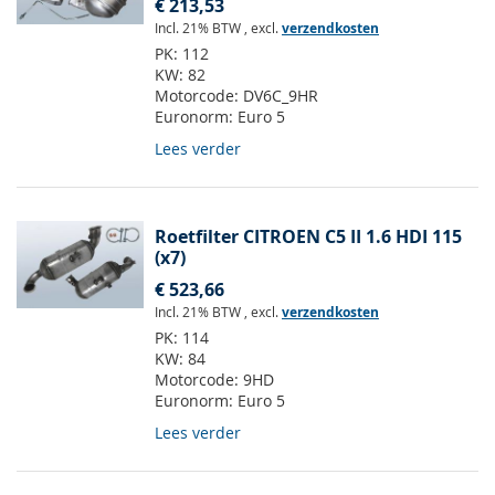
€ 213,53
Incl. 21% BTW
,
excl.
verzendkosten
PK:
112
KW:
82
Motorcode:
DV6C_9HR
Euronorm:
Euro 5
Lees verder
Roetfilter CITROEN C5 II 1.6 HDI 115
(x7)
€ 523,66
Incl. 21% BTW
,
excl.
verzendkosten
PK:
114
KW:
84
Motorcode:
9HD
Euronorm:
Euro 5
Lees verder