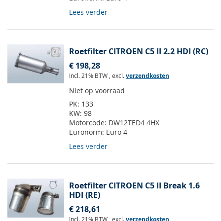
Lees verder
Roetfilter CITROEN C5 II 2.2 HDI (RC)
€ 198,28
Incl. 21% BTW
,
excl.
verzendkosten
Niet op voorraad
PK:
133
KW:
98
Motorcode:
DW12TED4 4HX
Euronorm:
Euro 4
Lees verder
Roetfilter CITROEN C5 II Break 1.6
HDI (RE)
€ 218,61
Incl. 21% BTW
,
excl.
verzendkosten