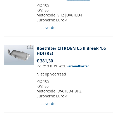
PK:
109
KW:
80
Motorcode:
9HZ|DV6TED4
Euronorm:
Euro 4
Lees verder
Roetfilter CITROEN C5 II Break 1.6
HDI (RE)
€ 381,30
Incl. 21% BTW
,
excl.
verzendkosten
Niet op voorraad
PK:
109
KW:
80
Motorcode:
DV6TED4_9HZ
Euronorm:
Euro 4
Lees verder