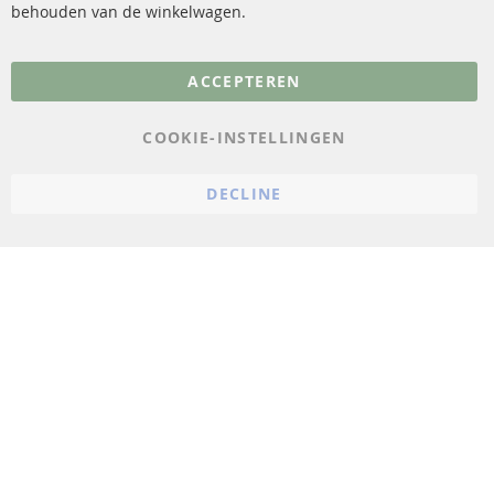
behouden van de winkelwagen.
Meer links
ACCEPTEREN
Gegevensbescherming
AGB
COOKIE-INSTELLINGEN
Annuleringsvoorwaarden
DECLINE
Impressum
Cookie-instellingen
© 2023 ConTra Automotive GmbH. All Rights Reserved.