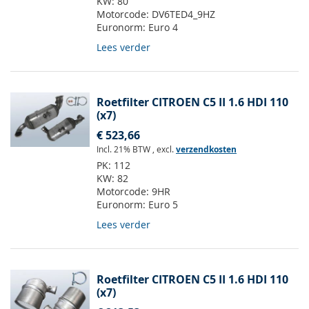
KW:
80
Motorcode:
DV6TED4_9HZ
Euronorm:
Euro 4
Lees verder
Roetfilter CITROEN C5 II 1.6 HDI 110
(x7)
€ 523,66
Incl. 21% BTW
,
excl.
verzendkosten
PK:
112
KW:
82
Motorcode:
9HR
Euronorm:
Euro 5
Lees verder
Roetfilter CITROEN C5 II 1.6 HDI 110
(x7)