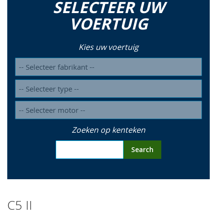
SELECTEER UW
so
VOERTUIG
Kies uw voertuig
Zoeken op kenteken
Search
C5 II