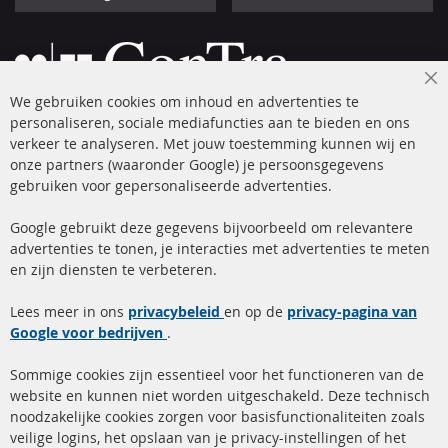
Cl
We gebruiken cookies om inhoud en advertenties te
Co
Ba
personaliseren, sociale mediafuncties aan te bieden en ons
+49 (0) 4533 799 00 0
verkeer te analyseren. Met jouw toestemming kunnen wij en
onze partners (waaronder Google) je persoonsgegevens
ma-do: 09-17 u, vr Fr 09-16 u
gebruiken voor gepersonaliseerde advertenties.
info@contra-automotive.de
facebook
instagram
Google gebruikt deze gegevens bijvoorbeeld om relevantere
advertenties te tonen, je interacties met advertenties te meten
Snelle links
Kundenservice
en zijn diensten te verbeteren.
Roetfilter (DPF)
Over ons
Lees meer in ons
privacybeleid
en op de
privacy-pagina van
Google voor bedrijven
Roetfilter reiniging
.
Betaalmethoden
Katalysator (KAT)
Verzendingskosten
Sommige cookies zijn essentieel voor het functioneren van de
website en kunnen niet worden uitgeschakeld. Deze technisch
sensoren
Contact
noodzakelijke cookies zorgen voor basisfunctionaliteiten zoals
veilige logins, het opslaan van je privacy-instellingen of het
FAQ
Annuleer contract