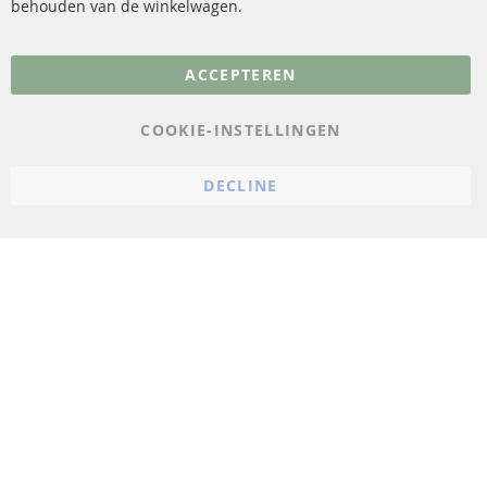
behouden van de winkelwagen.
Meer links
ACCEPTEREN
Gegevensbescherming
AGB
COOKIE-INSTELLINGEN
Annuleringsvoorwaarden
DECLINE
Impressum
Cookie-instellingen
© 2023 ConTra Automotive GmbH. All Rights Reserved.