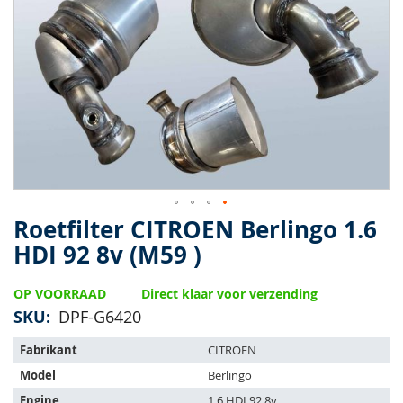
van
de
afbeeldingen-
gallerij
Roetfilter CITROEN Berlingo 1.6
Ga
naar
HDI 92 8v (M59 )
het
begin
OP VOORRAAD
Direct klaar voor verzending
van
de
SKU
DPF-G6420
afbeeldingen-
Het
gallerij
Fabrikant
CITROEN
artikel
Model
Berlingo
past
op
Engine
1.6 HDI 92 8v