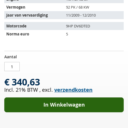
de
Vermogen
92 PK / 68 KW
volgende
Jaar van vervaardiging
11/2009 - 12/2010
voertuigen:
Motorcode
9HP DV6DTED
Norma euro
5
Roetfilter
OP
Aantal
CITROEN
VOORRAAD
Berlingo
1.6
€ 340,63
HDI
92
Incl. 21% BTW
,
excl.
verzendkosten
8v
(M59
)
In Winkelwagen