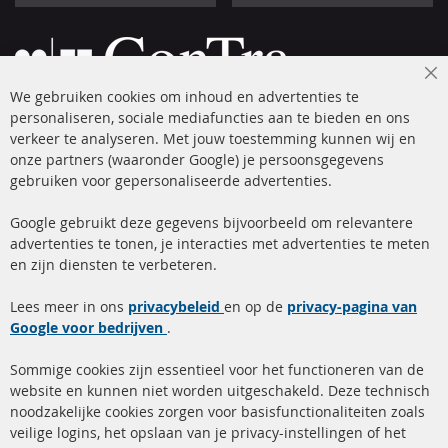
Cl
We gebruiken cookies om inhoud en advertenties te
Co
Ba
personaliseren, sociale mediafuncties aan te bieden en ons
+49 (0) 4533 799 00 0
verkeer te analyseren. Met jouw toestemming kunnen wij en
onze partners (waaronder Google) je persoonsgegevens
ma-do: 09-17 u, vr Fr 09-16 u
gebruiken voor gepersonaliseerde advertenties.
info@contra-automotive.de
facebook
instagram
Google gebruikt deze gegevens bijvoorbeeld om relevantere
advertenties te tonen, je interacties met advertenties te meten
Snelle links
Kundenservice
en zijn diensten te verbeteren.
Roetfilter (DPF)
Over ons
Lees meer in ons
privacybeleid
en op de
privacy-pagina van
Google voor bedrijven
Roetfilter reiniging
.
Betaalmethoden
Katalysator (KAT)
Verzendingskosten
Sommige cookies zijn essentieel voor het functioneren van de
website en kunnen niet worden uitgeschakeld. Deze technisch
sensoren
Contact
noodzakelijke cookies zorgen voor basisfunctionaliteiten zoals
veilige logins, het opslaan van je privacy-instellingen of het
FAQ
Annuleer contract