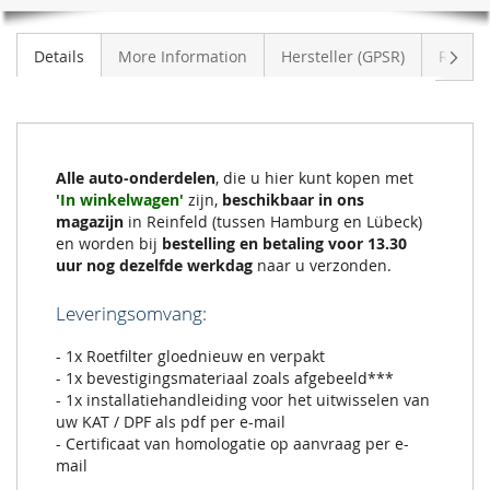
Volge
Details
More Information
Hersteller (GPSR)
Review
Alle auto-onderdelen
, die u hier kunt kopen met
'In winkelwagen'
zijn,
beschikbaar in ons
magazijn
in Reinfeld (tussen Hamburg en Lübeck)
en worden bij
bestelling en betaling voor 13.30
uur nog dezelfde werkdag
naar u verzonden.
Leveringsomvang:
- 1x Roetfilter gloednieuw en verpakt
- 1x bevestigingsmateriaal zoals afgebeeld***
- 1x installatiehandleiding voor het uitwisselen van
uw KAT / DPF als pdf per e-mail
- Certificaat van homologatie op aanvraag per e-
mail