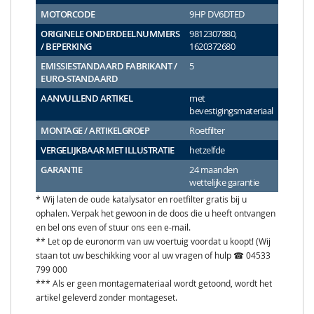
MOTORCODE
9HP DV6DTED
ORIGINELE ONDERDEELNUMMERS
9812307880,
/ BEPERKING
1620372680
EMISSIESTANDAARD FABRIKANT /
5
EURO-STANDAARD
AANVULLEND ARTIKEL
met
bevestigingsmateriaal
MONTAGE / ARTIKELGROEP
Roetfilter
VERGELIJKBAAR MET ILLUSTRATIE
hetzelfde
GARANTIE
24 maanden
wettelijke garantie
* Wij laten de oude katalysator en roetfilter gratis bij u
ophalen. Verpak het gewoon in de doos die u heeft ontvangen
en bel ons even of stuur ons een e-mail.
** Let op de euronorm van uw voertuig voordat u koopt! (Wij
staan tot uw beschikking voor al uw vragen of hulp ☎ 04533
799 000
*** Als er geen montagemateriaal wordt getoond, wordt het
artikel geleverd zonder montageset.