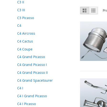
C3 II
Tonen
C3 III
Lijst
Foto-
Pr
tabel
als
C3 Picasso
C4
C4 Aircross
C4 Cactus
C4 Coupe
C4 Grand Picasso
C4 Grand Picasso I
C4 Grand Picasso II
C4 Grand Spacetourer
C4 I
C4 I Grand Picasso
C4 I Picasso