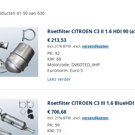
oducten
41
-
50
van
636
Roetfilter CITROEN C3 II 1.6 HDI 90 (a
€ 213,53
Incl. 21% BTW
,
excl.
verzendkosten
PK:
92
KW:
68
Motorcode:
DV6DTED_9HP
Euronorm:
Euro 5
Lees verder
Roetfilter CITROEN C3 III 1.6 BlueHDI
€ 706,68
Incl. 21% BTW
,
excl.
verzendkosten
PK:
99
KW:
73