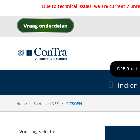
Due to technical issues, we are currently un
Ga
naar
de
inhoud
DPF-Roetfil
Indien 
Home
Roetfilter (DPF)
CITROEN
Voertuig selectie