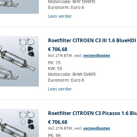
Motorcode:
BHY DV6FD
Euronorm:
Euro 6
Lees verder
Roetfilter CITROEN C3 III 1.6 BlueHDI 
€ 706,68
Incl. 21% BTW
,
excl.
verzendkosten
PK:
75
KW:
55
Motorcode:
BHW DV6FE
Euronorm:
Euro 6
Lees verder
Roetfilter CITROEN C3 Picasso 1.6 Bl
€ 706,68
Incl. 21% BTW
,
excl.
verzendkosten
PK:
99