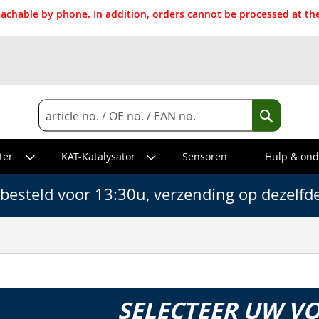
reachable by phone. In addition, orders cannot be processed at 
Search
Search
ter
KAT-Katalysator
Sensoren
Hulp & ond
besteld voor 13:30u, verzending op dezelfd
SELECTEER UW V