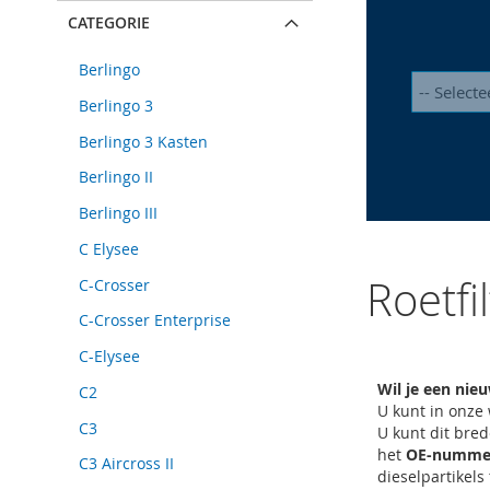
CATEGORIE
Berlingo
Berlingo 3
Berlingo 3 Kasten
Berlingo II
Berlingo III
C Elysee
Roetfi
C-Crosser
C-Crosser Enterprise
C-Elysee
Wil je een nie
C2
U kunt in onze
C3
U kunt dit bre
het
OE-numme
C3 Aircross II
dieselpartikels 