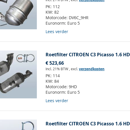
PK:
112
KW:
82
Motorcode:
DV6C_9HR
Euronorm:
Euro 5
Lees verder
Roetfilter CITROEN C3 Picasso 1.6 HD
€ 523,66
Incl. 21% BTW
,
excl.
verzendkosten
PK:
114
KW:
84
Motorcode:
9HD
Euronorm:
Euro 5
Lees verder
Roetfilter CITROEN C3 Picasso 1.6 HD