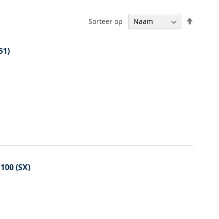
Van
Sorteer op
hoog
naar
laag
51)
sortere
 100 (SX)