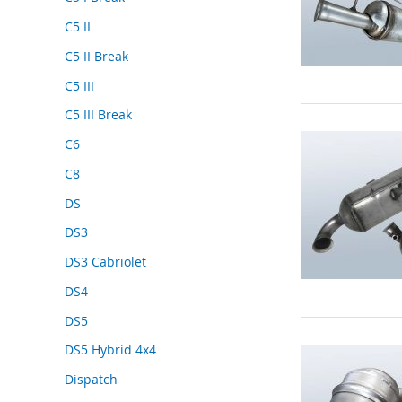
C5 II
C5 II Break
C5 III
C5 III Break
C6
C8
DS
DS3
DS3 Cabriolet
DS4
DS5
DS5 Hybrid 4x4
Dispatch