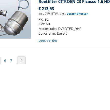
Roetfilter CITROEN C3 Picasso 1.6 HD
€ 213,53
Incl. 21% BTW
,
excl.
verzendkosten
PK:
92
KW:
68
Motorcode:
DV6DTED_9HP
Euronorm:
Euro 5
Lees verder
a
 lees momenteel pagina
Pagina
Pagina
Pagina
Volgende
6
7