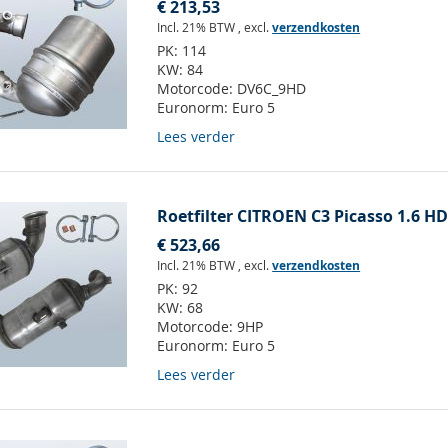
€ 213,53
Incl. 21% BTW
,
excl.
verzendkosten
PK:
114
KW:
84
Motorcode:
DV6C_9HD
Euronorm:
Euro 5
Lees verder
Roetfilter CITROEN C3 Picasso 1.6 HD
€ 523,66
Incl. 21% BTW
,
excl.
verzendkosten
PK:
92
KW:
68
Motorcode:
9HP
Euronorm:
Euro 5
Lees verder