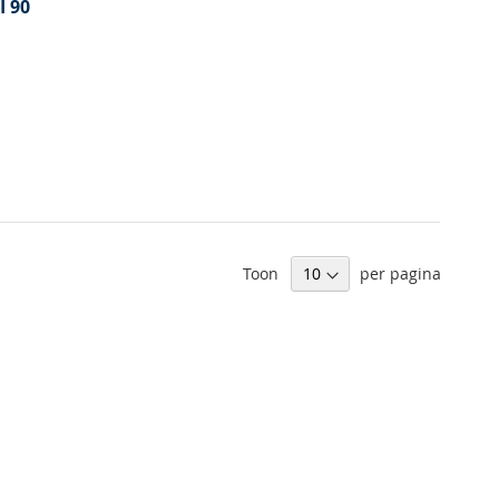
I 90
Toon
per pagina