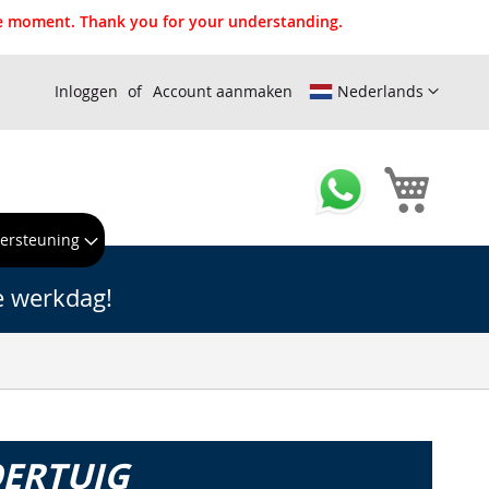
the moment. Thank you for your understanding.
Inloggen
Account aanmaken
Nederlands
Winkel
ersteuning
e werkdag!
OERTUIG