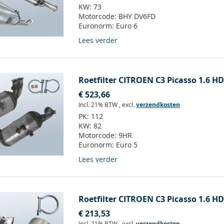
KW:
73
Motorcode:
BHY DV6FD
Euronorm:
Euro 6
Lees verder
Roetfilter CITROEN C3 Picasso 1.6 HD
€ 523,66
Incl. 21% BTW
,
excl.
verzendkosten
PK:
112
KW:
82
Motorcode:
9HR
Euronorm:
Euro 5
Lees verder
Roetfilter CITROEN C3 Picasso 1.6 HD
€ 213,53
Incl. 21% BTW
,
excl.
verzendkosten