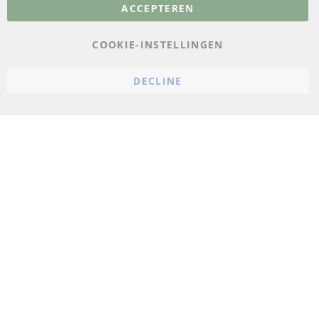
ACCEPTEREN
Gegevensbescherming
AGB
COOKIE-INSTELLINGEN
Annuleringsvoorwaarden
DECLINE
Impressum
Cookie-instellingen
© 2023 ConTra Automotive GmbH. All Rights Reserved.