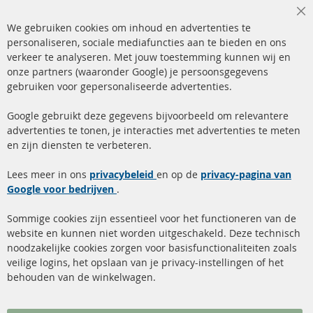
Cl
We gebruiken cookies om inhoud en advertenties te
Co
Ba
personaliseren, sociale mediafuncties aan te bieden en ons
+49 (0) 4533 799 00 0
verkeer te analyseren. Met jouw toestemming kunnen wij en
onze partners (waaronder Google) je persoonsgegevens
ma-do: 09-17 u, vr Fr 09-16 u
gebruiken voor gepersonaliseerde advertenties.
info@contra-automotive.de
facebook
instagram
Google gebruikt deze gegevens bijvoorbeeld om relevantere
advertenties te tonen, je interacties met advertenties te meten
Snelle links
Kundenservice
en zijn diensten te verbeteren.
Roetfilter (DPF)
Over ons
Lees meer in ons
privacybeleid
en op de
privacy-pagina van
Google voor bedrijven
Roetfilter reiniging
.
Betaalmethoden
Katalysator (KAT)
Verzendingskosten
Sommige cookies zijn essentieel voor het functioneren van de
website en kunnen niet worden uitgeschakeld. Deze technisch
sensoren
Contact
noodzakelijke cookies zorgen voor basisfunctionaliteiten zoals
veilige logins, het opslaan van je privacy-instellingen of het
FAQ
Annuleer contract
behouden van de winkelwagen.
Meer links