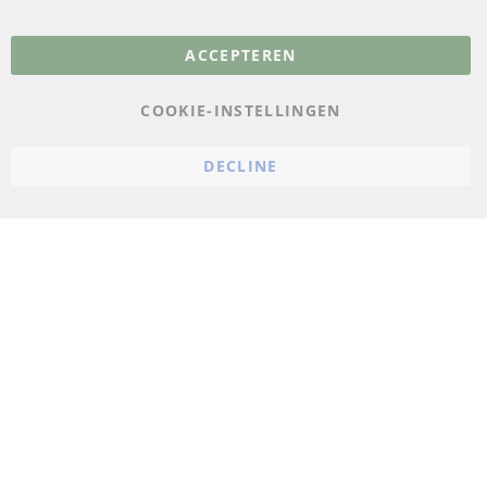
Meer links
ACCEPTEREN
Gegevensbescherming
AGB
COOKIE-INSTELLINGEN
Annuleringsvoorwaarden
DECLINE
Impressum
Cookie-instellingen
© 2023 ConTra Automotive GmbH. All Rights Reserved.