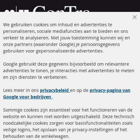
Cl
We gebruiken cookies om inhoud en advertenties te
Co
Ba
personaliseren, sociale mediafuncties aan te bieden en ons
+49 (0) 4533 799 00 0
verkeer te analyseren. Met jouw toestemming kunnen wij en
onze partners (waaronder Google) je persoonsgegevens
ma-do: 09-17 u, vr Fr 09-16 u
gebruiken voor gepersonaliseerde advertenties.
info@contra-automotive.de
facebook
instagram
Google gebruikt deze gegevens bijvoorbeeld om relevantere
advertenties te tonen, je interacties met advertenties te meten
Snelle links
Kundenservice
en zijn diensten te verbeteren.
Roetfilter (DPF)
Over ons
Lees meer in ons
privacybeleid
en op de
privacy-pagina van
Google voor bedrijven
Roetfilter reiniging
.
Betaalmethoden
Katalysator (KAT)
Verzendingskosten
Sommige cookies zijn essentieel voor het functioneren van de
website en kunnen niet worden uitgeschakeld. Deze technisch
sensoren
Contact
noodzakelijke cookies zorgen voor basisfunctionaliteiten zoals
veilige logins, het opslaan van je privacy-instellingen of het
FAQ
Annuleer contract
behouden van de winkelwagen.