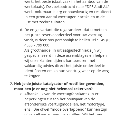
werkt het beste (staat vaak in het aanbod van de
werkplaats). De zoekopdracht naar "DPF Audi A4"
werkt ook, maar is erg onnauwkeurig en resulteert
in een groot aantal voertuigen / artikelen in de
lijst met zoekresultaten.
De enige variant die u garandeert dat u meteen
het juiste reserveonderdeel voor uw voertuig
vindt, is door ons persoonlijk te bellen Tel.: +49 (0)
4533 - 799 000
Als groothandel in uitlaatgastechniek zijn wij
gespecialiseerd in deze assemblages en helpen
wij onze klanten tijdens kantooruren met
vakkundig advies direct het juiste onderdeel te
identificeren om zo hun voertuig weer op de weg
te krijgen.
Heb je de juiste katalysator of roetfilter gevonden,
maar ben je er nog niet helemaal zeker van?
Afhankelijk van de voertuigfabrikant zijn er
beperkingen tussen het bouwjaar van de
afzonderlijke voertuigmodellen, het motortype,
enz., Die ofwel "modeloverlappend" kunnen zijn
of van elkaar kunnen verschillen. Wij hebben