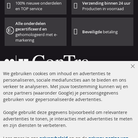
100% nieuwe onderdelen
Verzending binnen 24 uur
en TOP service
Producten in voorraad
Alle onderdelen
gecertificeerd en
Beveiligde
betaling
gehomologeerd met e-
markering
Cl
We gebruiken cookies om inhoud en advertenties te
Co
Ba
personaliseren, sociale mediafuncties aan te bieden en ons
+49 (0) 4533 799 00 0
verkeer te analyseren. Met jouw toestemming kunnen wij en
onze partners (waaronder Google) je persoonsgegevens
ma-do: 09-17 u, vr Fr 09-16 u
gebruiken voor gepersonaliseerde advertenties.
info@contra-automotive.de
facebook
instagram
Google gebruikt deze gegevens bijvoorbeeld om relevantere
advertenties te tonen, je interacties met advertenties te meten
Snelle links
Kundenservice
en zijn diensten te verbeteren.
Roetfilter (DPF)
Over ons