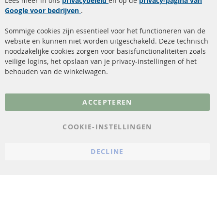
Lees meer in ons
privacybeleid
en op de
privacy-pagina van
Google voor bedrijven
Roetfilter reiniging
.
Betaalmethoden
Katalysator (KAT)
Verzendingskosten
Sommige cookies zijn essentieel voor het functioneren van de
website en kunnen niet worden uitgeschakeld. Deze technisch
sensoren
Contact
noodzakelijke cookies zorgen voor basisfunctionaliteiten zoals
veilige logins, het opslaan van je privacy-instellingen of het
FAQ
Annuleer contract
behouden van de winkelwagen.
Meer links
ACCEPTEREN
Gegevensbescherming
AGB
COOKIE-INSTELLINGEN
Annuleringsvoorwaarden
DECLINE
Impressum
Cookie-instellingen
© 2023 ConTra Automotive GmbH. All Rights Reserved.