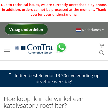
Due to technical issues, we are currently unreachable by phone.
In addition, orders cannot be processed at the moment. Thank
you for your understanding.
Nederlands
Ga
naar
de
W
inhoud
Se
Indien besteld voor 13:30u, verzending op
dezelfde werkdag!
Hoe koop ik in de winkel een
katalysator / roetfilter?