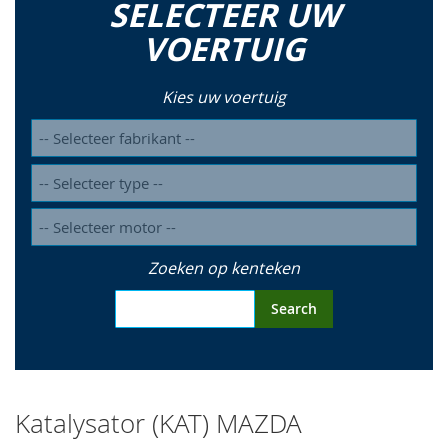
SELECTEER UW
so
VOERTUIG
Kies uw voertuig
Zoeken op kenteken
Search
Katalysator (KAT) MAZDA