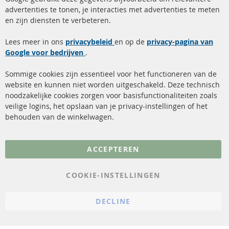
advertenties te tonen, je interacties met advertenties te meten
Snelle links
Kundenservice
en zijn diensten te verbeteren.
Roetfilter (DPF)
Over ons
Lees meer in ons
privacybeleid
en op de
privacy-pagina van
Google voor bedrijven
Roetfilter reiniging
.
Betaalmethoden
Katalysator (KAT)
Verzendingskosten
Sommige cookies zijn essentieel voor het functioneren van de
website en kunnen niet worden uitgeschakeld. Deze technisch
sensoren
Contact
noodzakelijke cookies zorgen voor basisfunctionaliteiten zoals
veilige logins, het opslaan van je privacy-instellingen of het
FAQ
Annuleer contract
behouden van de winkelwagen.
Meer links
ACCEPTEREN
Gegevensbescherming
AGB
COOKIE-INSTELLINGEN
Annuleringsvoorwaarden
DECLINE
Impressum
Cookie-instellingen