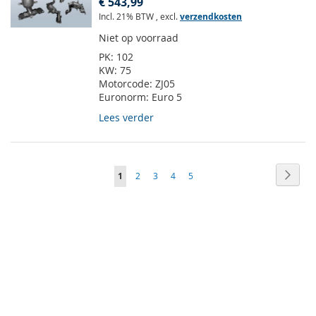
€ 543,99
Incl. 21% BTW
,
excl.
verzendkosten
Niet op voorraad
PK:
102
KW:
75
Motorcode:
ZJ05
Euronorm:
Euro 5
Lees verder
Pagina
Pagin
Volge
U
Pagina
Pagina
Pagina
Pagina
1
2
3
4
5
lees
momenteel
pagina