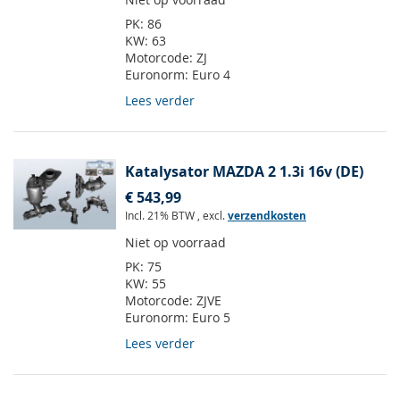
PK:
86
KW:
63
Motorcode:
ZJ
Euronorm:
Euro 4
Lees verder
Katalysator MAZDA 2 1.3i 16v (DE)
€ 543,99
Incl. 21% BTW
,
excl.
verzendkosten
Niet op voorraad
PK:
75
KW:
55
Motorcode:
ZJVE
Euronorm:
Euro 5
Lees verder