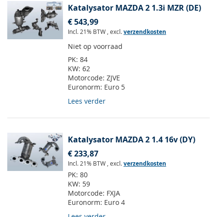
Katalysator MAZDA 2 1.3i MZR (DE)
€ 543,99
Incl. 21% BTW
,
excl.
verzendkosten
Niet op voorraad
PK:
84
KW:
62
Motorcode:
ZJVE
Euronorm:
Euro 5
Lees verder
Katalysator MAZDA 2 1.4 16v (DY)
€ 233,87
Incl. 21% BTW
,
excl.
verzendkosten
PK:
80
KW:
59
Motorcode:
FXJA
Euronorm:
Euro 4
Lees verder