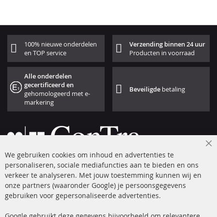
100% nieuwe onderdelen
Verzending binnen 24 uur
en TOP service
Producten in voorraad
Alle onderdelen
gecertificeerd en
Beveiligde
betaling
gehomologeerd met e-
markering
Cl
We gebruiken cookies om inhoud en advertenties te
Co
Ba
personaliseren, sociale mediafuncties aan te bieden en ons
+49 (0) 4533 799 00 0
verkeer te analyseren. Met jouw toestemming kunnen wij en
onze partners (waaronder Google) je persoonsgegevens
ma-do: 09-17 u, vr Fr 09-16 u
gebruiken voor gepersonaliseerde advertenties.
info@contra-automotive.de
facebook
instagram
Google gebruikt deze gegevens bijvoorbeeld om relevantere