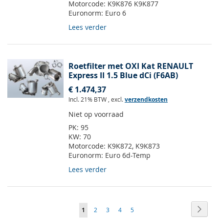
Motorcode:
K9K876 K9K877
Euronorm:
Euro 6
Lees verder
Roetfilter met OXI Kat RENAULT
Express II 1.5 Blue dCi (F6AB)
€ 1.474,37
Incl. 21% BTW
,
excl.
verzendkosten
Niet op voorraad
PK:
95
KW:
70
Motorcode:
K9K872, K9K873
Euronorm:
Euro 6d-Temp
Lees verder
Pagina
Pagin
Volge
U
Pagina
Pagina
Pagina
Pagina
1
2
3
4
5