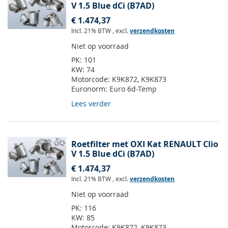
V 1.5 Blue dCi (B7AD)
€ 1.474,37
Incl. 21% BTW
,
excl.
verzendkosten
Niet op voorraad
PK:
101
KW:
74
Motorcode:
K9K872, K9K873
Euronorm:
Euro 6d-Temp
Lees verder
Roetfilter met OXI Kat RENAULT Clio
V 1.5 Blue dCi (B7AD)
€ 1.474,37
Incl. 21% BTW
,
excl.
verzendkosten
Niet op voorraad
PK:
116
KW:
85
Motorcode:
K9K872, K9K873