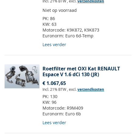
Incl. 21% BTW
,
excl.
verzendkosten
Niet op voorraad
PK:
86
KW:
63
Motorcode:
K9K872, K9K873
Euronorm:
Euro 6d-Temp
Lees verder
Roetfilter met OXI Kat RENAULT
Espace V 1.6 dCi 130 (JR)
€ 1.067,65
Incl. 21% BTW
,
excl.
verzendkosten
PK:
130
KW:
96
Motorcode:
R9M409
Euronorm:
Euro 6b
Lees verder