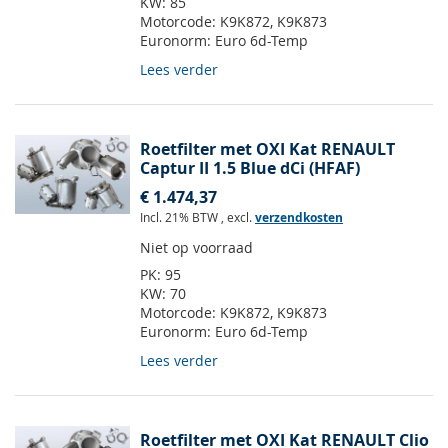
KW:
85
Motorcode:
K9K872, K9K873
Euronorm:
Euro 6d-Temp
Lees verder
Roetfilter met OXI Kat RENAULT
Captur II 1.5 Blue dCi (HFAF)
€ 1.474,37
Incl. 21% BTW
,
excl.
verzendkosten
Niet op voorraad
PK:
95
KW:
70
Motorcode:
K9K872, K9K873
Euronorm:
Euro 6d-Temp
Lees verder
Roetfilter met OXI Kat RENAULT Clio