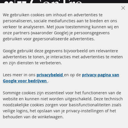
Cl
We gebruiken cookies om inhoud en advertenties te
Co
Ba
personaliseren, sociale mediafuncties aan te bieden en ons
+49 (0) 4533 799 00 0
verkeer te analyseren. Met jouw toestemming kunnen wij en
onze partners (waaronder Google) je persoonsgegevens
ma-do: 09-17 u, vr Fr 09-16 u
gebruiken voor gepersonaliseerde advertenties.
info@contra-automotive.de
facebook
instagram
Google gebruikt deze gegevens bijvoorbeeld om relevantere
advertenties te tonen, je interacties met advertenties te meten
Snelle links
Kundenservice
en zijn diensten te verbeteren.
Roetfilter (DPF)
Over ons
Lees meer in ons
privacybeleid
en op de
privacy-pagina van
Google voor bedrijven
Roetfilter reiniging
.
Betaalmethoden
Katalysator (KAT)
Verzendingskosten
Sommige cookies zijn essentieel voor het functioneren van de
website en kunnen niet worden uitgeschakeld. Deze technisch
sensoren
Contact
noodzakelijke cookies zorgen voor basisfunctionaliteiten zoals
veilige logins, het opslaan van je privacy-instellingen of het
FAQ
Annuleer contract
behouden van de winkelwagen.
Meer links