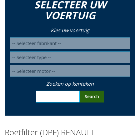
SELECTEER UW
so
VOERTUIG
Kies uw voertuig
Zoeken op kenteken
Search
Roetfilter (DPF) RENAULT