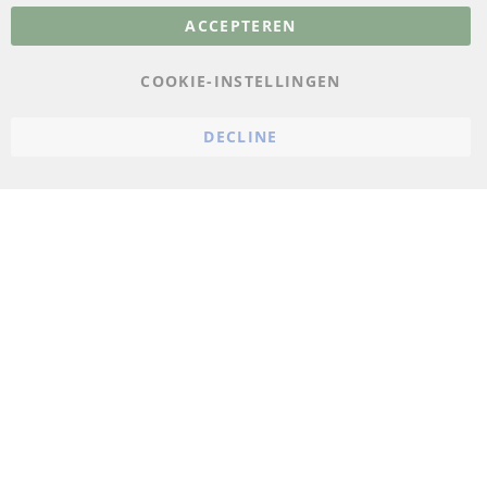
ACCEPTEREN
Gegevensbescherming
AGB
COOKIE-INSTELLINGEN
Annuleringsvoorwaarden
DECLINE
Impressum
Cookie-instellingen
© 2023 ConTra Automotive GmbH. All Rights Reserved.