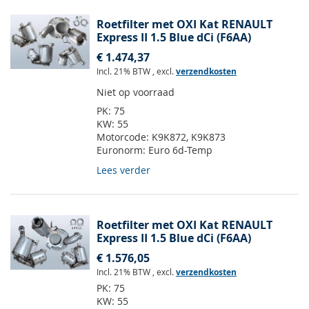
Roetfilter met OXI Kat RENAULT
Express II 1.5 Blue dCi (F6AA)
€ 1.474,37
Incl. 21% BTW
,
excl.
verzendkosten
Niet op voorraad
PK:
75
KW:
55
Motorcode:
K9K872, K9K873
Euronorm:
Euro 6d-Temp
Lees verder
Roetfilter met OXI Kat RENAULT
Express II 1.5 Blue dCi (F6AA)
€ 1.576,05
Incl. 21% BTW
,
excl.
verzendkosten
PK:
75
KW:
55