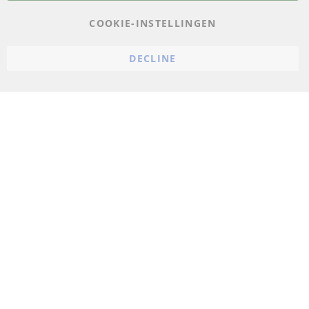
AGB
COOKIE-INSTELLINGEN
Annuleringsvoorwaarden
DECLINE
Impressum
Cookie-instellingen
© 2023 ConTra Automotive GmbH. All Rights Reserved.