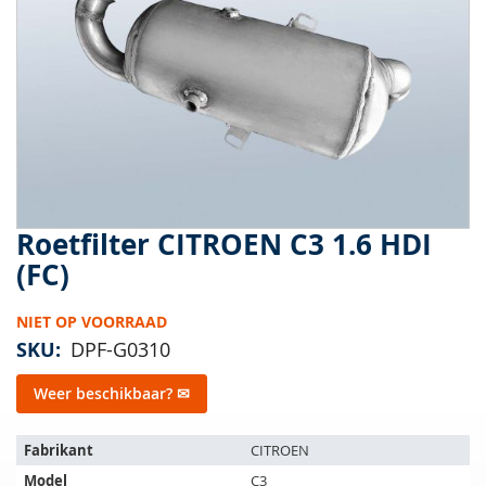
van
de
afbeeldingen-
gallerij
Roetfilter CITROEN C3 1.6 HDI
Ga
naar
(FC)
het
begin
NIET OP VOORRAAD
van
de
SKU
DPF-G0310
afbeeldingen-
gallerij
Weer beschikbaar? ✉
Het
Fabrikant
CITROEN
artikel
Model
C3