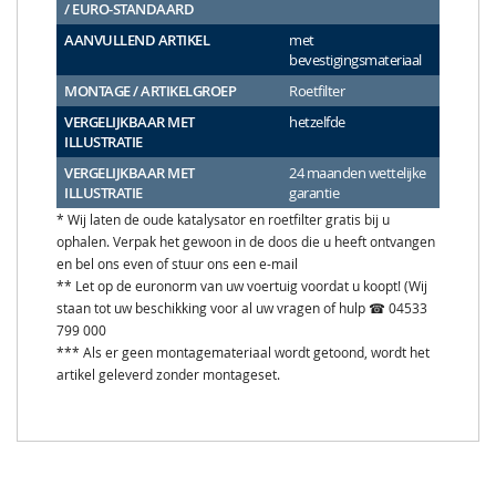
/ EURO-STANDAARD
AANVULLEND ARTIKEL
met
bevestigingsmateriaal
MONTAGE / ARTIKELGROEP
Roetfilter
VERGELIJKBAAR MET
hetzelfde
ILLUSTRATIE
VERGELIJKBAAR MET
24 maanden wettelijke
ILLUSTRATIE
garantie
* Wij laten de oude katalysator en roetfilter gratis bij u
ophalen. Verpak het gewoon in de doos die u heeft ontvangen
en bel ons even of stuur ons een e-mail
** Let op de euronorm van uw voertuig voordat u koopt! (Wij
staan tot uw beschikking voor al uw vragen of hulp ☎ 04533
799 000
*** Als er geen montagemateriaal wordt getoond, wordt het
artikel geleverd zonder montageset.