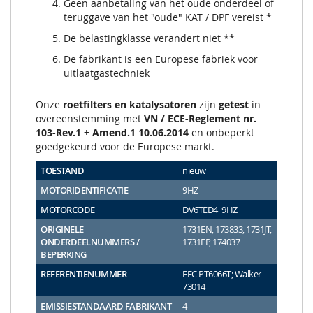
Geen aanbetaling van het oude onderdeel of
teruggave van het "oude" KAT / DPF vereist *
De belastingklasse verandert niet **
De fabrikant is een Europese fabriek voor
uitlaatgastechniek
Onze
roetfilters en katalysatoren
zijn
getest
in
overeenstemming met
VN / ECE-Reglement nr.
103-Rev.1 + Amend.1 10.06.2014
en onbeperkt
goedgekeurd voor de Europese markt.
TOESTAND
nieuw
MOTORIDENTIFICATIE
9HZ
MOTORCODE
DV6TED4_9HZ
ORIGINELE
1731EN, 173833, 1731JT,
ONDERDEELNUMMERS /
1731EP, 174037
BEPERKING
REFERENTIENUMMER
EEC PT6066T; Walker
73014
EMISSIESTANDAARD FABRIKANT
4