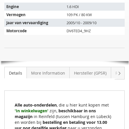
past
op
Engine
1.6 HDI
de
Vermogen
109 PK / 80 KW
volgende
Jaar van vervaardiging
2005/10 - 2009/10
voertuigen:
Motorcode
DV6TED4_9HZ
Roetfilter
NIET
CITROEN
OP
C3
VOORRAAD
1.6
Volge
Details
More Information
Hersteller (GPSR)
Review
HDI
(FC)
Alle auto-onderdelen
, die u hier kunt kopen met
'In winkelwagen'
zijn,
beschikbaar in ons
magazijn
in Reinfeld (tussen Hamburg en Lübeck)
en worden bij
bestelling en betaling voor 13.00
uur nog dezelfde werkdag
naar u verzonden.