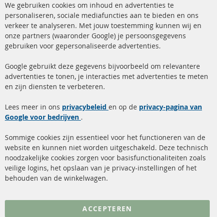
We gebruiken cookies om inhoud en advertenties te
Co
Ba
personaliseren, sociale mediafuncties aan te bieden en ons
+49 (0) 4533 799 00 0
verkeer te analyseren. Met jouw toestemming kunnen wij en
onze partners (waaronder Google) je persoonsgegevens
ma-do: 09-17 u, vr Fr 09-16 u
gebruiken voor gepersonaliseerde advertenties.
info@contra-automotive.de
facebook
instagram
Google gebruikt deze gegevens bijvoorbeeld om relevantere
advertenties te tonen, je interacties met advertenties te meten
Snelle links
Kundenservice
en zijn diensten te verbeteren.
Roetfilter (DPF)
Over ons
Lees meer in ons
privacybeleid
en op de
privacy-pagina van
Google voor bedrijven
Roetfilter reiniging
.
Betaalmethoden
Katalysator (KAT)
Verzendingskosten
Sommige cookies zijn essentieel voor het functioneren van de
website en kunnen niet worden uitgeschakeld. Deze technisch
sensoren
Contact
noodzakelijke cookies zorgen voor basisfunctionaliteiten zoals
veilige logins, het opslaan van je privacy-instellingen of het
FAQ
Annuleer contract
behouden van de winkelwagen.
Meer links
ACCEPTEREN
Gegevensbescherming