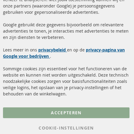
onze partners (waaronder Google) je persoonsgegevens
ma-do: 09-17 u, vr Fr 09-16 u
gebruiken voor gepersonaliseerde advertenties.
info@contra-automotive.de
facebook
instagram
Google gebruikt deze gegevens bijvoorbeeld om relevantere
advertenties te tonen, je interacties met advertenties te meten
Snelle links
Kundenservice
en zijn diensten te verbeteren.
Roetfilter (DPF)
Over ons
Lees meer in ons
privacybeleid
en op de
privacy-pagina van
Google voor bedrijven
Roetfilter reiniging
.
Betaalmethoden
Katalysator (KAT)
Verzendingskosten
Sommige cookies zijn essentieel voor het functioneren van de
website en kunnen niet worden uitgeschakeld. Deze technisch
sensoren
Contact
noodzakelijke cookies zorgen voor basisfunctionaliteiten zoals
veilige logins, het opslaan van je privacy-instellingen of het
FAQ
Annuleer contract
behouden van de winkelwagen.
Meer links
ACCEPTEREN
Gegevensbescherming
AGB
COOKIE-INSTELLINGEN