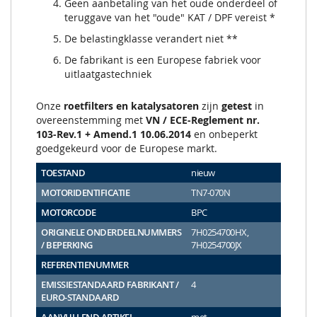
Geen aanbetaling van het oude onderdeel of
teruggave van het "oude" KAT / DPF vereist *
De belastingklasse verandert niet **
De fabrikant is een Europese fabriek voor
uitlaatgastechniek
Onze
roetfilters en katalysatoren
zijn
getest
in
overeenstemming met
VN / ECE-Reglement nr.
103-Rev.1 + Amend.1 10.06.2014
en onbeperkt
goedgekeurd voor de Europese markt.
TOESTAND
nieuw
MOTORIDENTIFICATIE
TN7-070N
MOTORCODE
BPC
ORIGINELE ONDERDEELNUMMERS
7H0254700HX,
/ BEPERKING
7H0254700JX
REFERENTIENUMMER
EMISSIESTANDAARD FABRIKANT /
4
EURO-STANDAARD