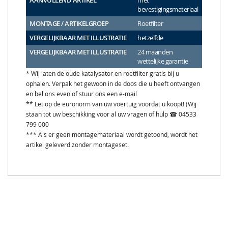
AANVULLEND ARTIKEL
met
bevestigingsmateriaal
MONTAGE / ARTIKELGROEP
Roetfilter
VERGELIJKBAAR MET ILLUSTRATIE
hetzelfde
VERGELIJKBAAR MET ILLUSTRATIE
24 maanden
wettelijke garantie
* Wij laten de oude katalysator en roetfilter gratis bij u
ophalen. Verpak het gewoon in de doos die u heeft ontvangen
en bel ons even of stuur ons een e-mail
** Let op de euronorm van uw voertuig voordat u koopt! (Wij
staan tot uw beschikking voor al uw vragen of hulp ☎ 04533
799 000
*** Als er geen montagemateriaal wordt getoond, wordt het
artikel geleverd zonder montageset.