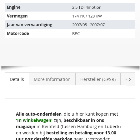
past
op
Engine
2.5 TDI 4motion
de
Vermogen
174 PK / 128 KW
volgende
Jaar van vervaardiging
2007/05 - 2007/07
voertuigen:
Motorcode
BPC
SIC
NIET
Roetfilter
OP
VW
VOORRAAD
T5
Volge
Details
More Information
Hersteller (GPSR)
Review
2.5
TDI
4motion
(7HB,7HJ,7EB,7EJ,7EF)
Alle auto-onderdelen
, die u hier kunt kopen met
'In winkelwagen'
zijn,
beschikbaar in ons
magazijn
in Reinfeld (tussen Hamburg en Lübeck)
en worden bij
bestelling en betaling voor 13.00
uur nog dezelfde werkdag
naar u verzonden.