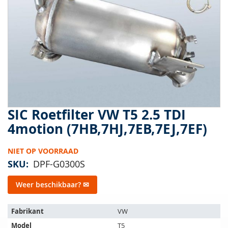
van
de
afbeeldingen-
gallerij
SIC Roetfilter VW T5 2.5 TDI
Ga
naar
4motion (7HB,7HJ,7EB,7EJ,7EF)
het
begin
NIET OP VOORRAAD
van
de
SKU
DPF-G0300S
afbeeldingen-
gallerij
Weer beschikbaar? ✉
Het
Fabrikant
VW
artikel
Model
T5