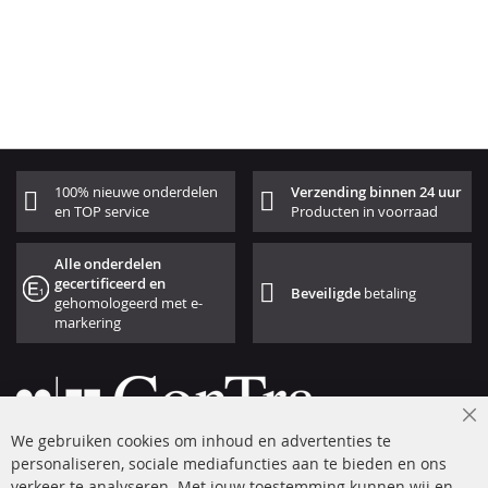
100% nieuwe onderdelen
Verzending binnen 24 uur
en TOP service
Producten in voorraad
Alle onderdelen
gecertificeerd en
Beveiligde
betaling
gehomologeerd met e-
markering
Cl
We gebruiken cookies om inhoud en advertenties te
Co
Ba
personaliseren, sociale mediafuncties aan te bieden en ons
+49 (0) 4533 799 00 0
verkeer te analyseren. Met jouw toestemming kunnen wij en