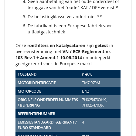
Geen aanbetaling van het oude onderdeel of
teruggave van het "oude" KAT / DPF vereist *
De belastingklasse verandert niet **
De fabrikant is een Europese fabriek voor
uitlaatgastechniek
Onze
roetfilters en katalysatoren
zijn
getest
in
overeenstemming met
VN / ECE-Reglement nr.
103-Rev.1 + Amend.1 10.06.2014
en onbeperkt
goedgekeurd voor de Europese markt.
TOESTAND
nieuw
MOTORIDENTIFICATIE
TM7-070M
MOTORCODE
BNZ
ORIGINELE ONDERDEELNUMMERS
7H0254700HX,
/ BEPERKING
7H0254700JX
REFERENTIENUMMER
EMISSIESTANDAARD FABRIKANT /
4
EURO-STANDAARD