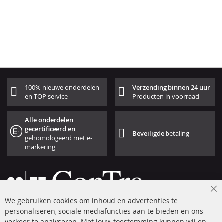
100% nieuwe onderdelen
Verzending binnen 24 uur
en TOP service
Producten in voorraad
Alle onderdelen
gecertificeerd en
Beveiligde
betaling
gehomologeerd met e-
markering
Cl
We gebruiken cookies om inhoud en advertenties te
Co
Ba
personaliseren, sociale mediafuncties aan te bieden en ons
+49 (0) 4533 799 00 0
verkeer te analyseren. Met jouw toestemming kunnen wij en