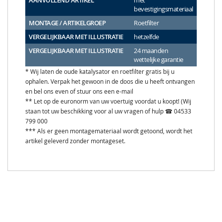
AANVULLEND ARTIKEL
met
bevestigingsmateriaal
MONTAGE / ARTIKELGROEP
Roetfilter
VERGELIJKBAAR MET ILLUSTRATIE
hetzelfde
VERGELIJKBAAR MET ILLUSTRATIE
24 maanden
wettelijke garantie
* Wij laten de oude katalysator en roetfilter gratis bij u
ophalen. Verpak het gewoon in de doos die u heeft ontvangen
en bel ons even of stuur ons een e-mail
** Let op de euronorm van uw voertuig voordat u koopt! (Wij
staan tot uw beschikking voor al uw vragen of hulp ☎ 04533
799 000
*** Als er geen montagemateriaal wordt getoond, wordt het
artikel geleverd zonder montageset.