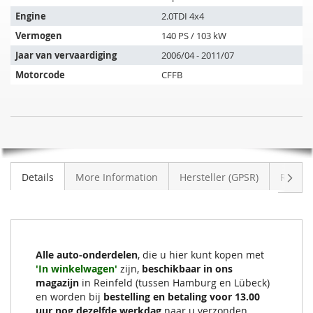
past
op
Engine
2.0TDI 4x4
de
Vermogen
140 PS / 103 kW
volgende
Jaar van vervaardiging
2006/04 - 2011/07
voertuigen:
Motorcode
CFFB
SIC
NIET
Roetfilter
OP
SKODA
VOORRAAD
Superb
Volge
Details
More Information
Hersteller (GPSR)
Review
Combi
2.0TDI
4x4
(3T5)
Alle auto-onderdelen
, die u hier kunt kopen met
'In winkelwagen'
zijn,
beschikbaar in ons
magazijn
in Reinfeld (tussen Hamburg en Lübeck)
en worden bij
bestelling en betaling voor 13.00
uur nog dezelfde werkdag
naar u verzonden.