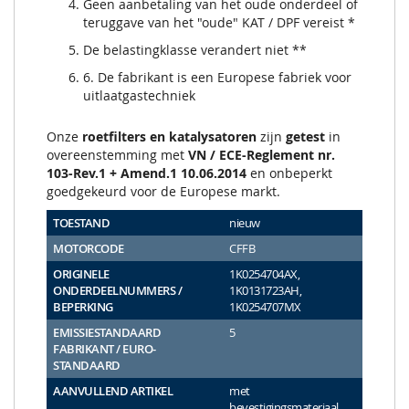
Geen aanbetaling van het oude onderdeel of
teruggave van het "oude" KAT / DPF vereist *
De belastingklasse verandert niet **
6. De fabrikant is een Europese fabriek voor
uitlaatgastechniek
Onze
roetfilters en katalysatoren
zijn
getest
in
overeenstemming met
VN / ECE-Reglement nr.
103-Rev.1 + Amend.1 10.06.2014
en onbeperkt
goedgekeurd voor de Europese markt.
TOESTAND
nieuw
MOTORCODE
CFFB
ORIGINELE
1K0254704AX,
ONDERDEELNUMMERS /
1K0131723AH,
BEPERKING
1K0254707MX
EMISSIESTANDAARD
5
FABRIKANT / EURO-
STANDAARD
AANVULLEND ARTIKEL
met
bevestigingsmateriaal