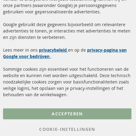
onze partners (waaronder Google) je persoonsgegevens
ma-do: 09-17 u, vr Fr 09-16 u
gebruiken voor gepersonaliseerde advertenties.
info@contra-automotive.de
facebook
instagram
Google gebruikt deze gegevens bijvoorbeeld om relevantere
advertenties te tonen, je interacties met advertenties te meten
Snelle links
Kundenservice
en zijn diensten te verbeteren.
Roetfilter (DPF)
Over ons
Lees meer in ons
privacybeleid
en op de
privacy-pagina van
Google voor bedrijven
Roetfilter reiniging
.
Betaalmethoden
Katalysator (KAT)
Verzendingskosten
Sommige cookies zijn essentieel voor het functioneren van de
website en kunnen niet worden uitgeschakeld. Deze technisch
sensoren
Contact
noodzakelijke cookies zorgen voor basisfunctionaliteiten zoals
veilige logins, het opslaan van je privacy-instellingen of het
FAQ
Annuleer contract
behouden van de winkelwagen.
Meer links
ACCEPTEREN
Gegevensbescherming
AGB
COOKIE-INSTELLINGEN