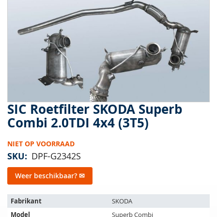
van
de
afbeeldingen-
gallerij
SIC Roetfilter SKODA Superb
Ga
naar
Combi 2.0TDI 4x4 (3T5)
het
begin
NIET OP VOORRAAD
van
de
SKU
DPF-G2342S
afbeeldingen-
gallerij
Weer beschikbaar? ✉
Het
Fabrikant
SKODA
artikel
Model
Superb Combi