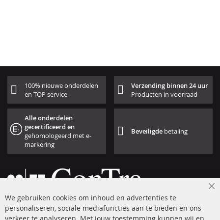
100% nieuwe onderdelen
Verzending binnen 24 uur
en TOP service
Producten in voorraad
Alle onderdelen
gecertificeerd en
Beveiligde
betaling
gehomologeerd met e-
markering
Cl
We gebruiken cookies om inhoud en advertenties te
Co
Ba
personaliseren, sociale mediafuncties aan te bieden en ons
+49 (0) 4533 799 00 0
verkeer te analyseren. Met jouw toestemming kunnen wij en