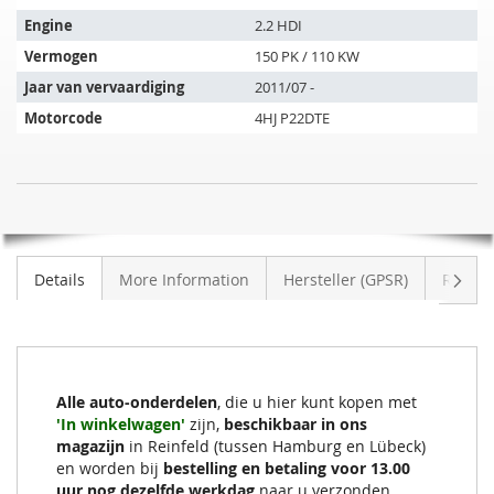
past
op
Engine
2.2 HDI
de
Vermogen
150 PK / 110 KW
volgende
Jaar van vervaardiging
2011/07 -
voertuigen:
Motorcode
4HJ P22DTE
SIC
NIET
Roetfilter
OP
PEUGEOT
VOORRAAD
Boxer
Volge
Details
More Information
Hersteller (GPSR)
Review
III
2.2
HDI
Alle auto-onderdelen
, die u hier kunt kopen met
'In winkelwagen'
zijn,
beschikbaar in ons
magazijn
in Reinfeld (tussen Hamburg en Lübeck)
en worden bij
bestelling en betaling voor 13.00
uur nog dezelfde werkdag
naar u verzonden.