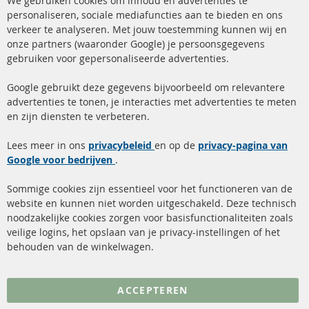
We gebruiken cookies om inhoud en advertenties te
Co
Ba
personaliseren, sociale mediafuncties aan te bieden en ons
+49 (0) 4533 799 00 0
verkeer te analyseren. Met jouw toestemming kunnen wij en
onze partners (waaronder Google) je persoonsgegevens
ma-do: 09-17 u, vr Fr 09-16 u
gebruiken voor gepersonaliseerde advertenties.
info@contra-automotive.de
facebook
instagram
Google gebruikt deze gegevens bijvoorbeeld om relevantere
advertenties te tonen, je interacties met advertenties te meten
Snelle links
Kundenservice
en zijn diensten te verbeteren.
Roetfilter (DPF)
Over ons
Lees meer in ons
privacybeleid
en op de
privacy-pagina van
Google voor bedrijven
Roetfilter reiniging
.
Betaalmethoden
Katalysator (KAT)
Verzendingskosten
Sommige cookies zijn essentieel voor het functioneren van de
website en kunnen niet worden uitgeschakeld. Deze technisch
sensoren
Contact
noodzakelijke cookies zorgen voor basisfunctionaliteiten zoals
veilige logins, het opslaan van je privacy-instellingen of het
FAQ
Annuleer contract
behouden van de winkelwagen.
Meer links
ACCEPTEREN
Gegevensbescherming