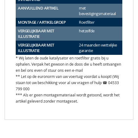
AANVULLEND ARTIKEL
met
bevestigingsmateriaal
MONTAGE / ARTIKELGROEP
Roetfilter
VERGELIJKBAAR MET
hetzelfde
ILLUSTRATIE
VERGELIJKBAAR MET
24 maanden wettelijke
ILLUSTRATIE
garantie
* Wij laten de oude katalysator en roetfilter gratis bij u
ophalen. Verpak het gewoon in de doos die u heeft ontvangen
en bel ons even of stuur ons een e-mail
** Let op de euronorm van uw voertuig voordat u koopt! (Wij
staan tot uw beschikking voor al uw vragen of hulp ☎ 04533
799 000
*** Als er geen montagemateriaal wordt getoond, wordt het
artikel geleverd zonder montageset.