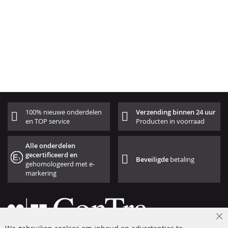
100% nieuwe onderdelen
Verzending binnen 24 uur
en TOP service
Producten in voorraad
Alle onderdelen
gecertificeerd en
Beveiligde
betaling
gehomologeerd met e-
markering
Cl