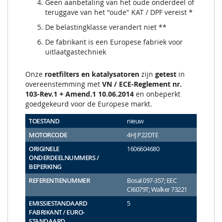
Geen aanbetaling van het oude onderdeel of
teruggave van het "oude" KAT / DPF vereist *
De belastingklasse verandert niet **
De fabrikant is een Europese fabriek voor
uitlaatgastechniek
Onze
roetfilters en katalysatoren
zijn
getest
in
overeenstemming met
VN / ECE-Reglement nr.
103-Rev.1 + Amend.1 10.06.2014
en onbeperkt
goedgekeurd voor de Europese markt.
TOESTAND
nieuw
MOTORCODE
4HJ P22DTE
ORIGINELE
1606604680
ONDERDEELNUMMERS /
BEPERKING
REFERENTIENUMMER
Bosal 097-357; EEC
CI6079T; Walker 73221
EMISSIESTANDAARD
5
FABRIKANT / EURO-
STANDAARD