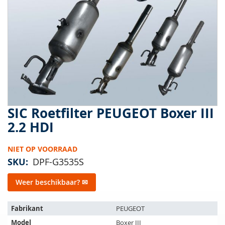
van
de
afbeeldingen-
gallerij
SIC Roetfilter PEUGEOT Boxer III
Ga
naar
2.2 HDI
het
begin
NIET OP VOORRAAD
van
de
SKU
DPF-G3535S
afbeeldingen-
gallerij
Weer beschikbaar? ✉
Het
Fabrikant
PEUGEOT
artikel
Model
Boxer III