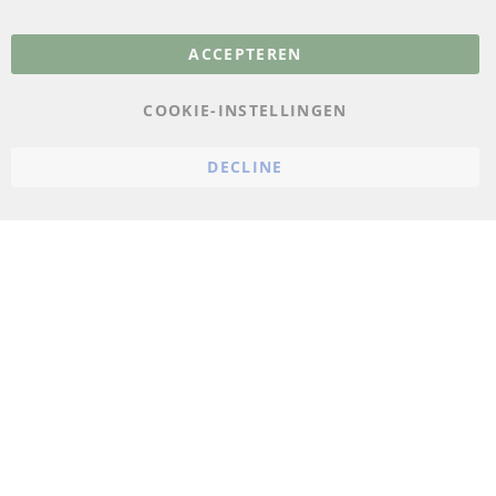
Meer links
ACCEPTEREN
Gegevensbescherming
AGB
COOKIE-INSTELLINGEN
Annuleringsvoorwaarden
DECLINE
Impressum
Cookie-instellingen
© 2023 ConTra Automotive GmbH. All Rights Reserved.