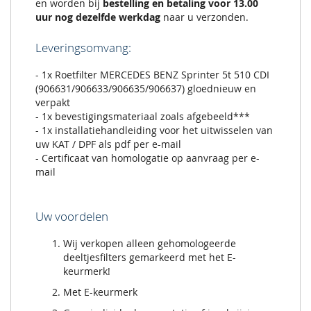
en worden bij
bestelling en betaling voor 13.00
uur nog dezelfde werkdag
naar u verzonden.
Leveringsomvang:
- 1x Roetfilter MERCEDES BENZ Sprinter 5t 510 CDI
(906631/906633/906635/906637) gloednieuw en
verpakt
- 1x bevestigingsmateriaal zoals afgebeeld***
- 1x installatiehandleiding voor het uitwisselen van
uw KAT / DPF als pdf per e-mail
- Certificaat van homologatie op aanvraag per e-
mail
Uw voordelen
Wij verkopen alleen gehomologeerde
deeltjesfilters gemarkeerd met het E-
keurmerk!
Met E-keurmerk