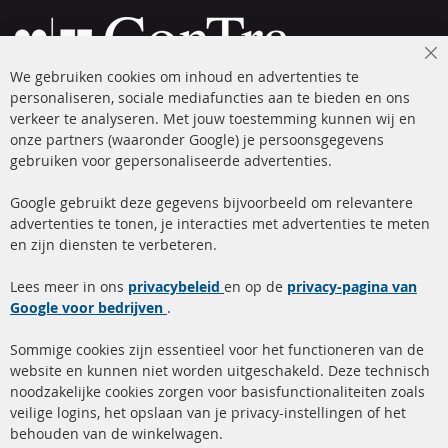
Cl
We gebruiken cookies om inhoud en advertenties te
Co
Ba
personaliseren, sociale mediafuncties aan te bieden en ons
+49 (0) 4533 799 00 0
verkeer te analyseren. Met jouw toestemming kunnen wij en
onze partners (waaronder Google) je persoonsgegevens
ma-do: 09-17 u, vr Fr 09-16 u
gebruiken voor gepersonaliseerde advertenties.
info@contra-automotive.de
facebook
instagram
Google gebruikt deze gegevens bijvoorbeeld om relevantere
advertenties te tonen, je interacties met advertenties te meten
Snelle links
Kundenservice
en zijn diensten te verbeteren.
Roetfilter (DPF)
Over ons
Lees meer in ons
privacybeleid
en op de
privacy-pagina van
Google voor bedrijven
Roetfilter reiniging
.
Betaalmethoden
Katalysator (KAT)
Verzendingskosten
Sommige cookies zijn essentieel voor het functioneren van de
website en kunnen niet worden uitgeschakeld. Deze technisch
sensoren
Contact
noodzakelijke cookies zorgen voor basisfunctionaliteiten zoals
veilige logins, het opslaan van je privacy-instellingen of het
FAQ
Annuleer contract
behouden van de winkelwagen.