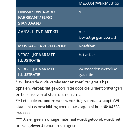
MZ6095T; Walker 73165
EMISSIESTANDAARD
5
FABRIKANT / EURO-
STANDAARD
AANVULLEND ARTIKEL
met
bevestigingsmateriaal
MONTAGE / ARTIKELGROEP
Roetfilter
VERGELIJKBAAR MET
hetzelfde
ILLUSTRATIE
VERGELIJKBAAR MET
24 maanden wettelijke
ILLUSTRATIE
garantie
* Wij laten de oude katalysator en roetfilter gratis bij u
ophalen. Verpak het gewoon in de doos die u heeft ontvangen
en bel ons even of stuur ons een e-mail
** Let op de euronorm van uw voertuig voordat u koopt! (Wij
staan tot uw beschikking voor al uw vragen of hulp ☎ 04533
799 000
*** Als er geen montagemateriaal wordt getoond, wordt het
artikel geleverd zonder montageset.