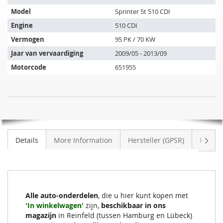
artikel
Model
Sprinter 5t 510 CDI
past
op
Engine
510 CDI
de
Vermogen
95 PK / 70 KW
volgende
Jaar van vervaardiging
2009/05 - 2013/09
voertuigen:
Motorcode
651955
SIC
NIET
Roetfilter
OP
MERCEDES
VOORRAAD
BENZ
Volge
Details
More Information
Hersteller (GPSR)
Review
Sprinter
5t
510
CDI
(906631/906633/906635/906637)
Alle auto-onderdelen
, die u hier kunt kopen met
'In winkelwagen'
zijn,
beschikbaar in ons
magazijn
in Reinfeld (tussen Hamburg en Lübeck)