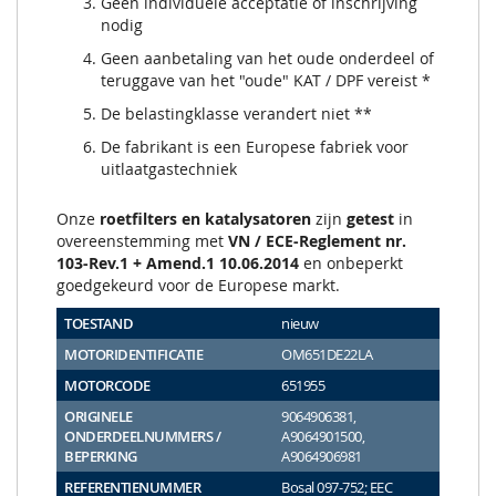
Geen individuele acceptatie of inschrijving
nodig
Geen aanbetaling van het oude onderdeel of
teruggave van het "oude" KAT / DPF vereist *
De belastingklasse verandert niet **
De fabrikant is een Europese fabriek voor
uitlaatgastechniek
Onze
roetfilters en katalysatoren
zijn
getest
in
overeenstemming met
VN / ECE-Reglement nr.
103-Rev.1 + Amend.1 10.06.2014
en onbeperkt
goedgekeurd voor de Europese markt.
TOESTAND
nieuw
MOTORIDENTIFICATIE
OM651DE22LA
MOTORCODE
651955
ORIGINELE
9064906381,
ONDERDEELNUMMERS /
A9064901500,
BEPERKING
A9064906981
REFERENTIENUMMER
Bosal 097-752; EEC