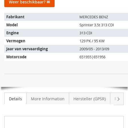
Weer beschikbaar? ✉
Het
Fabrikant
MERCEDES BENZ
artikel
Model
Sprinter 3.5t 313 CDI
past
op
Engine
313 CDI
de
Vermogen
129 PK / 95 KW
volgende
Jaar van vervaardiging
2009/05 - 2013/09
voertuigen:
Motorcode
651955|651956
SIC
NIET
Roetfilter
OP
MERCEDES
VOORRAAD
BENZ
Volge
Details
More Information
Hersteller (GPSR)
Review
Sprinter
3.5t
313
CDI
(906131/906133/906135/906231/906233)