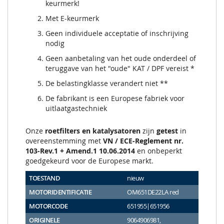
keurmerk!
Met E-keurmerk
Geen individuele acceptatie of inschrijving
nodig
Geen aanbetaling van het oude onderdeel of
teruggave van het "oude" KAT / DPF vereist *
De belastingklasse verandert niet **
De fabrikant is een Europese fabriek voor
uitlaatgastechniek
Onze
roetfilters en katalysatoren
zijn
getest
in
overeenstemming met
VN / ECE-Reglement nr.
103-Rev.1 + Amend.1 10.06.2014
en onbeperkt
goedgekeurd voor de Europese markt.
TOESTAND
nieuw
MOTORIDENTIFICATIE
OM651DE22LA red
MOTORCODE
651955|651956
ORIGINELE
9064906981,