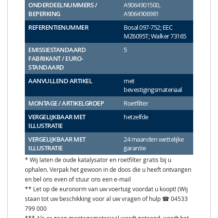
ONDERDEELNUMMERS /
A9064901500,
BEPERKING
A9064906981
REFERENTIENUMMER
Bosal 097-752; EEC
MZ6095T; Walker 73165
EMISSIESTANDAARD
5
FABRIKANT / EURO-
STANDAARD
AANVULLEND ARTIKEL
met
bevestigingsmateriaal
MONTAGE / ARTIKELGROEP
Roetfilter
VERGELIJKBAAR MET
hetzelfde
ILLUSTRATIE
VERGELIJKBAAR MET
24 maanden wettelijke
ILLUSTRATIE
garantie
* Wij laten de oude katalysator en roetfilter gratis bij u
ophalen. Verpak het gewoon in de doos die u heeft ontvangen
en bel ons even of stuur ons een e-mail
** Let op de euronorm van uw voertuig voordat u koopt! (Wij
staan tot uw beschikking voor al uw vragen of hulp ☎ 04533
799 000