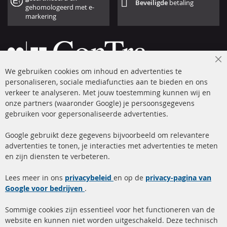
Beveiligde
betaling
gehomologeerd met e-
markering
Cl
We gebruiken cookies om inhoud en advertenties te
Co
Ba
personaliseren, sociale mediafuncties aan te bieden en ons
+49 (0) 4533 799 00 0
verkeer te analyseren. Met jouw toestemming kunnen wij en
onze partners (waaronder Google) je persoonsgegevens
ma-do: 09-17 u, vr Fr 09-16 u
gebruiken voor gepersonaliseerde advertenties.
info@contra-automotive.de
facebook
instagram
Google gebruikt deze gegevens bijvoorbeeld om relevantere
advertenties te tonen, je interacties met advertenties te meten
Snelle links
Kundenservice
en zijn diensten te verbeteren.
Roetfilter (DPF)
Over ons
Lees meer in ons
privacybeleid
en op de
privacy-pagina van
Google voor bedrijven
Roetfilter reiniging
.
Betaalmethoden
Katalysator (KAT)
Verzendingskosten
Sommige cookies zijn essentieel voor het functioneren van de
website en kunnen niet worden uitgeschakeld. Deze technisch
sensoren
Contact