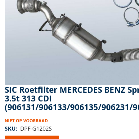
van
de
afbeeldingen-
gallerij
SIC Roetfilter MERCEDES BENZ Sp
Ga
naar
3.5t 313 CDI
het
(906131/906133/906135/906231/9
begin
van
de
NIET OP VOORRAAD
afbeeldingen-
SKU
DPF-G1202S
gallerij