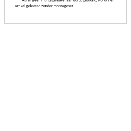
*** Als er geen montagemateriaal wordt getoond, wordt het
artikel geleverd zonder montageset.