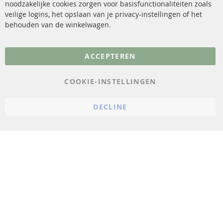
noodzakelijke cookies zorgen voor basisfunctionaliteiten zoals
veilige logins, het opslaan van je privacy-instellingen of het
FAQ
Annuleer contract
behouden van de winkelwagen.
Meer links
ACCEPTEREN
Gegevensbescherming
AGB
COOKIE-INSTELLINGEN
Annuleringsvoorwaarden
DECLINE
Impressum
Cookie-instellingen
© 2023 ConTra Automotive GmbH. All Rights Reserved.