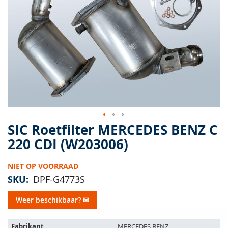
van
de
afbeeldingen-
gallerij
SIC Roetfilter MERCEDES BENZ C
Ga
naar
220 CDI (W203006)
het
begin
NIET OP VOORRAAD
van
de
SKU
DPF-G4773S
afbeeldingen-
gallerij
Weer beschikbaar? ✉
Het
Fabrikant
MERCEDES BENZ