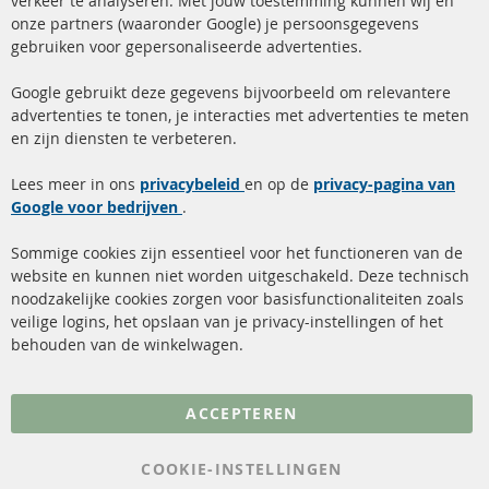
verkeer te analyseren. Met jouw toestemming kunnen wij en
onze partners (waaronder Google) je persoonsgegevens
ma-do: 09-17 u, vr Fr 09-16 u
gebruiken voor gepersonaliseerde advertenties.
info@contra-automotive.de
facebook
instagram
Google gebruikt deze gegevens bijvoorbeeld om relevantere
advertenties te tonen, je interacties met advertenties te meten
Snelle links
Kundenservice
en zijn diensten te verbeteren.
Roetfilter (DPF)
Over ons
Lees meer in ons
privacybeleid
en op de
privacy-pagina van
Google voor bedrijven
Roetfilter reiniging
.
Betaalmethoden
Katalysator (KAT)
Verzendingskosten
Sommige cookies zijn essentieel voor het functioneren van de
website en kunnen niet worden uitgeschakeld. Deze technisch
sensoren
Contact
noodzakelijke cookies zorgen voor basisfunctionaliteiten zoals
veilige logins, het opslaan van je privacy-instellingen of het
FAQ
Annuleer contract
behouden van de winkelwagen.
Meer links
ACCEPTEREN
Gegevensbescherming
AGB
COOKIE-INSTELLINGEN