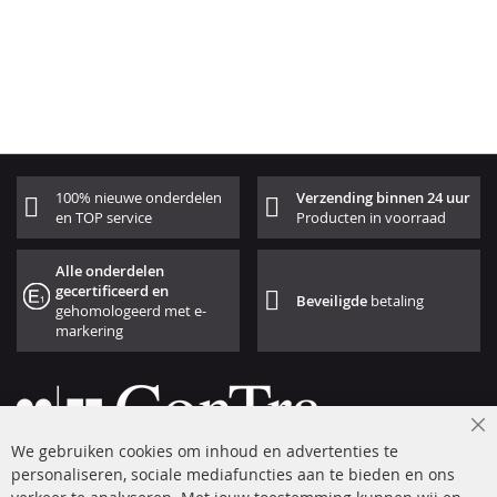
100% nieuwe onderdelen
Verzending binnen 24 uur
en TOP service
Producten in voorraad
Alle onderdelen
gecertificeerd en
Beveiligde
betaling
gehomologeerd met e-
markering
Cl
We gebruiken cookies om inhoud en advertenties te
Co
Ba
personaliseren, sociale mediafuncties aan te bieden en ons
+49 (0) 4533 799 00 0