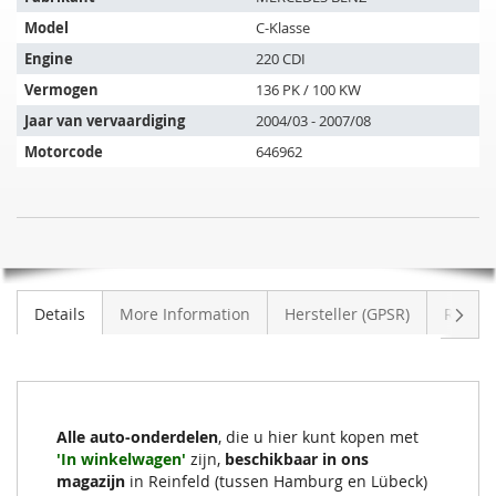
artikel
Model
C-Klasse
past
op
Engine
220 CDI
de
Vermogen
136 PK / 100 KW
volgende
Jaar van vervaardiging
2004/03 - 2007/08
voertuigen:
Motorcode
646962
SIC
NIET
Roetfilter
OP
MERCEDES
VOORRAAD
BENZ
Volge
Details
More Information
Hersteller (GPSR)
Review
C
220
CDI
(W203006)
Alle auto-onderdelen
, die u hier kunt kopen met
'In winkelwagen'
zijn,
beschikbaar in ons
magazijn
in Reinfeld (tussen Hamburg en Lübeck)