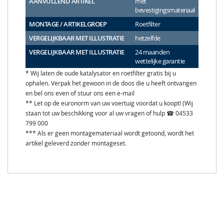
AANVULLEND ARTIKEL
met
bevestigingsmateriaal
MONTAGE / ARTIKELGROEP
Roetfilter
VERGELIJKBAAR MET ILLUSTRATIE
hetzelfde
VERGELIJKBAAR MET ILLUSTRATIE
24 maanden
wettelijke garantie
* Wij laten de oude katalysator en roetfilter gratis bij u
ophalen. Verpak het gewoon in de doos die u heeft ontvangen
en bel ons even of stuur ons een e-mail
** Let op de euronorm van uw voertuig voordat u koopt! (Wij
staan tot uw beschikking voor al uw vragen of hulp ☎ 04533
799 000
*** Als er geen montagemateriaal wordt getoond, wordt het
artikel geleverd zonder montageset.