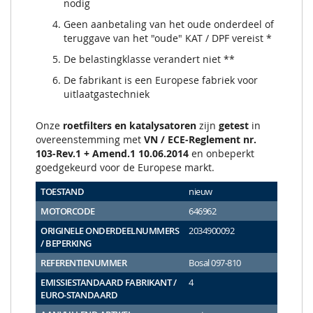
nodig
Geen aanbetaling van het oude onderdeel of
teruggave van het "oude" KAT / DPF vereist *
De belastingklasse verandert niet **
De fabrikant is een Europese fabriek voor
uitlaatgastechniek
Onze
roetfilters en katalysatoren
zijn
getest
in
overeenstemming met
VN / ECE-Reglement nr.
103-Rev.1 + Amend.1 10.06.2014
en onbeperkt
goedgekeurd voor de Europese markt.
TOESTAND
nieuw
MOTORCODE
646962
ORIGINELE ONDERDEELNUMMERS
2034900092
/ BEPERKING
REFERENTIENUMMER
Bosal 097-810
EMISSIESTANDAARD FABRIKANT /
4
EURO-STANDAARD