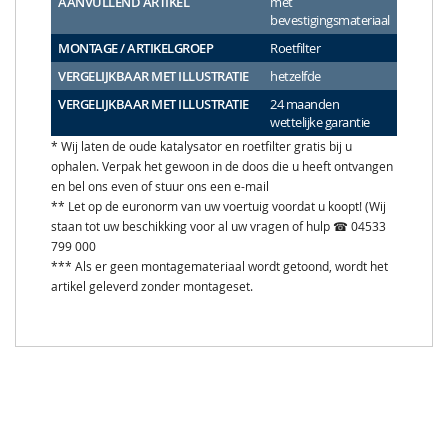
AANVULLEND ARTIKEL
met
bevestigingsmateriaal
MONTAGE / ARTIKELGROEP
Roetfilter
VERGELIJKBAAR MET ILLUSTRATIE
hetzelfde
VERGELIJKBAAR MET ILLUSTRATIE
24 maanden
wettelijke garantie
* Wij laten de oude katalysator en roetfilter gratis bij u
ophalen. Verpak het gewoon in de doos die u heeft ontvangen
en bel ons even of stuur ons een e-mail
** Let op de euronorm van uw voertuig voordat u koopt! (Wij
staan tot uw beschikking voor al uw vragen of hulp ☎ 04533
799 000
*** Als er geen montagemateriaal wordt getoond, wordt het
artikel geleverd zonder montageset.