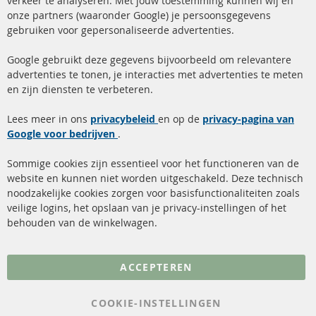
verkeer te analyseren. Met jouw toestemming kunnen wij en
onze partners (waaronder Google) je persoonsgegevens
ma-do: 09-17 u, vr Fr 09-16 u
gebruiken voor gepersonaliseerde advertenties.
info@contra-automotive.de
facebook
instagram
Google gebruikt deze gegevens bijvoorbeeld om relevantere
advertenties te tonen, je interacties met advertenties te meten
Snelle links
Kundenservice
en zijn diensten te verbeteren.
Roetfilter (DPF)
Over ons
Lees meer in ons
privacybeleid
en op de
privacy-pagina van
Google voor bedrijven
Roetfilter reiniging
.
Betaalmethoden
Katalysator (KAT)
Verzendingskosten
Sommige cookies zijn essentieel voor het functioneren van de
website en kunnen niet worden uitgeschakeld. Deze technisch
sensoren
Contact
noodzakelijke cookies zorgen voor basisfunctionaliteiten zoals
veilige logins, het opslaan van je privacy-instellingen of het
FAQ
Annuleer contract
behouden van de winkelwagen.
Meer links
ACCEPTEREN
Gegevensbescherming
AGB
COOKIE-INSTELLINGEN