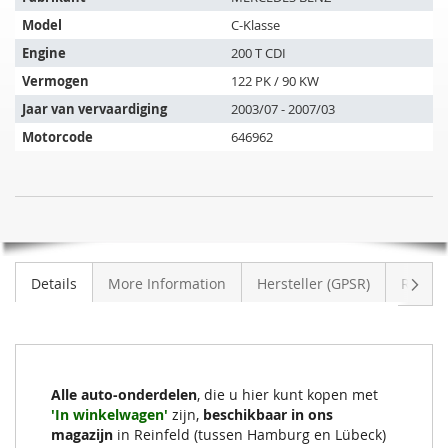
artikel
Model
C-Klasse
past
op
Engine
200 T CDI
de
Vermogen
122 PK / 90 KW
volgende
Jaar van vervaardiging
2003/07 - 2007/03
voertuigen:
Motorcode
646962
SIC
NIET
Roetfilter
OP
MERCEDES
VOORRAAD
BENZ
Volge
Details
More Information
Hersteller (GPSR)
Review
C
200
T
CDI
(S203207)
Alle auto-onderdelen
, die u hier kunt kopen met
'In winkelwagen'
zijn,
beschikbaar in ons
magazijn
in Reinfeld (tussen Hamburg en Lübeck)