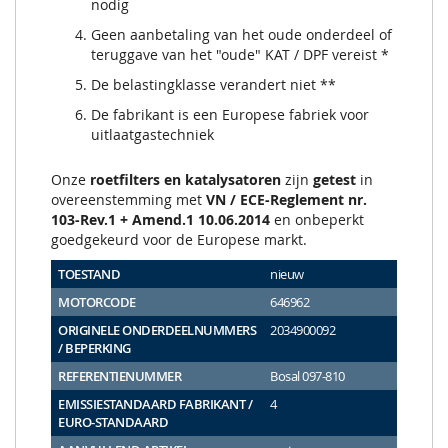
nodig
Geen aanbetaling van het oude onderdeel of
teruggave van het "oude" KAT / DPF vereist *
De belastingklasse verandert niet **
De fabrikant is een Europese fabriek voor
uitlaatgastechniek
Onze
roetfilters en katalysatoren
zijn
getest
in
overeenstemming met
VN / ECE-Reglement nr.
103-Rev.1 + Amend.1 10.06.2014
en onbeperkt
goedgekeurd voor de Europese markt.
TOESTAND
nieuw
MOTORCODE
646962
ORIGINELE ONDERDEELNUMMERS
2034900092
/ BEPERKING
REFERENTIENUMMER
Bosal 097-810
EMISSIESTANDAARD FABRIKANT /
4
EURO-STANDAARD