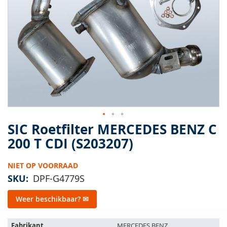
van
de
afbeeldingen-
gallerij
SIC Roetfilter MERCEDES BENZ C
Ga
naar
200 T CDI (S203207)
het
begin
NIET OP VOORRAAD
van
de
SKU
DPF-G4779S
afbeeldingen-
gallerij
Weer beschikbaar? ✉
Het
Fabrikant
MERCEDES BENZ