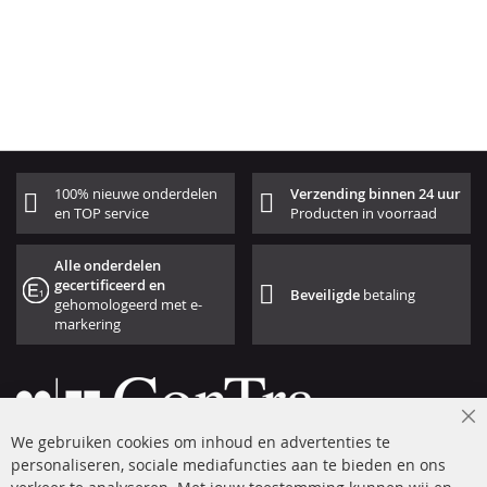
100% nieuwe onderdelen
Verzending binnen 24 uur
en TOP service
Producten in voorraad
Alle onderdelen
gecertificeerd en
Beveiligde
betaling
gehomologeerd met e-
markering
Cl
We gebruiken cookies om inhoud en advertenties te
Co
Ba
personaliseren, sociale mediafuncties aan te bieden en ons
+49 (0) 4533 799 00 0