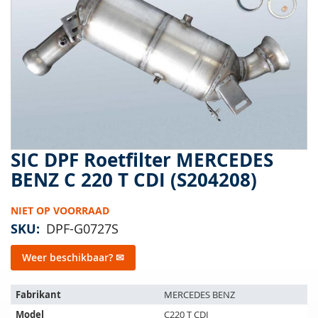
van
de
afbeeldingen-
gallerij
SIC DPF Roetfilter MERCEDES
Ga
naar
BENZ C 220 T CDI (S204208)
het
begin
NIET OP VOORRAAD
van
de
SKU
DPF-G0727S
afbeeldingen-
gallerij
Weer beschikbaar? ✉
Het
Fabrikant
MERCEDES BENZ
artikel
Model
C220 T CDI