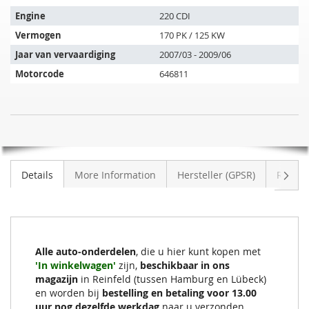
past
op
Engine
220 CDI
de
Vermogen
170 PK / 125 KW
volgende
Jaar van vervaardiging
2007/03 - 2009/06
voertuigen:
Motorcode
646811
SIC
NIET
DPF
OP
Roetfilter
VOORRAAD
MERCEDES
Volge
Details
More Information
Hersteller (GPSR)
Review
BENZ
C
220
T
CDI
Alle auto-onderdelen
, die u hier kunt kopen met
(S204208)
'In winkelwagen'
zijn,
beschikbaar in ons
magazijn
in Reinfeld (tussen Hamburg en Lübeck)
en worden bij
bestelling en betaling voor 13.00
uur nog dezelfde werkdag
naar u verzonden.