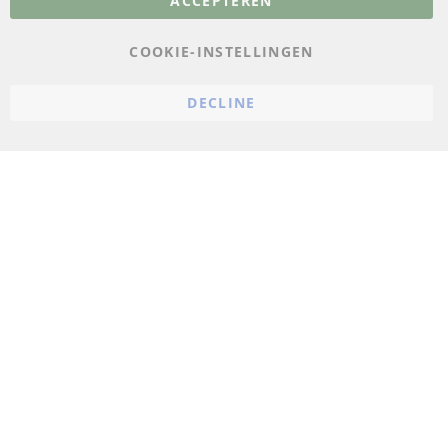
ACCEPTEREN
Gegevensbescherming
AGB
COOKIE-INSTELLINGEN
Annuleringsvoorwaarden
DECLINE
Impressum
Cookie-instellingen
© 2023 ConTra Automotive GmbH. All Rights Reserved.