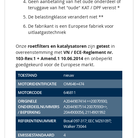
Geen aanbetaling van het oude onderdeel of
teruggave van het "oude" KAT / DPF vereist *
De belastingklasse verandert niet **
De fabrikant is een Europese fabriek voor
uitlaatgastechniek
Onze
roetfilters en katalysatoren
zijn
getest
in
overeenstemming met
VN / ECE-Reglement nr.
103-Rev.1 + Amend.1 10.06.2014
en onbeperkt
goedgekeurd voor de Europese markt.
TOESTAND
nieuw
MOTORIDENTIFICATIE
OM646+474
MOTORCODE
646811
ORIGINELE
A2044907414 >>20070930,
ONDERDEELNUMMERS
A2044907514 20070930>>,
/ BEPERKING
2044900056, 2114901992
REFERENTIENUMMER
Bosal 097-317; EEC MZ6109T;
Walker 73044
EMISSIESTANDAARD
4