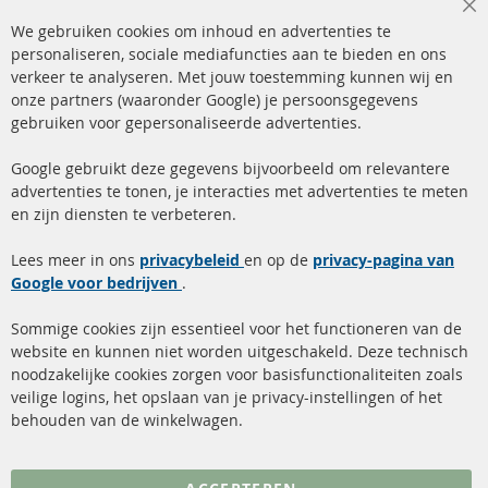
Cl
We gebruiken cookies om inhoud en advertenties te
Co
Ba
personaliseren, sociale mediafuncties aan te bieden en ons
+49 (0) 4533 799 00 0
verkeer te analyseren. Met jouw toestemming kunnen wij en
onze partners (waaronder Google) je persoonsgegevens
ma-do: 09-17 u, vr Fr 09-16 u
gebruiken voor gepersonaliseerde advertenties.
info@contra-automotive.de
facebook
instagram
Google gebruikt deze gegevens bijvoorbeeld om relevantere
advertenties te tonen, je interacties met advertenties te meten
Snelle links
Kundenservice
en zijn diensten te verbeteren.
Roetfilter (DPF)
Over ons
Lees meer in ons
privacybeleid
en op de
privacy-pagina van
Google voor bedrijven
Roetfilter reiniging
.
Betaalmethoden
Katalysator (KAT)
Verzendingskosten
Sommige cookies zijn essentieel voor het functioneren van de
website en kunnen niet worden uitgeschakeld. Deze technisch
sensoren
Contact
noodzakelijke cookies zorgen voor basisfunctionaliteiten zoals
veilige logins, het opslaan van je privacy-instellingen of het
FAQ
Annuleer contract
behouden van de winkelwagen.
Meer links