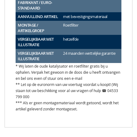
FABRIKANT / EURO-
STANDAARD
AANVULLEND ARTIKEL
met bevestigingsmateriaal
MONTAGE /
Roetfilter
ARTIKELGROEP
VERGELIJKBAAR MET
hetzelfde
ILLUSTRATIE
VERGELIJKBAAR MET
24 maanden wettelijke garantie
ILLUSTRATIE
* Wij laten de oude katalysator en roetfilter gratis bij u
ophalen. Verpak het gewoon in de doos die u heeft ontvangen
en bel ons even of stuur ons een e-mail
** Let op de euronorm van uw voertuig voordat u koopt! (Wij
staan tot uw beschikking voor al uw vragen of hulp ☎ 04533
799 000
*** Als er geen montagemateriaal wordt getoond, wordt het
artikel geleverd zonder montageset.