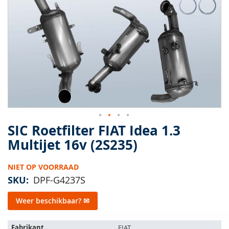
van
de
afbeeldingen-
gallerij
SIC Roetfilter FIAT Idea 1.3
Ga
naar
Multijet 16v (2S235)
het
begin
NIET OP VOORRAAD
van
de
SKU
DPF-G4237S
afbeeldingen-
gallerij
Weer beschikbaar? ✉
Het
Fabrikant
FIAT