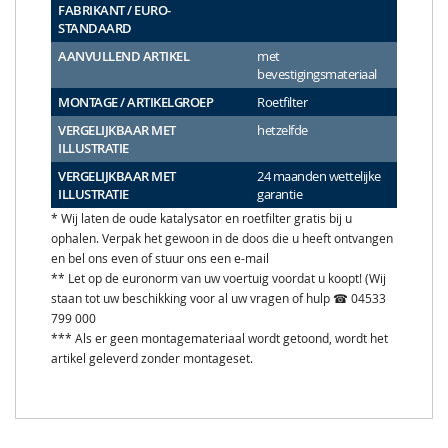
FABRIKANT / EURO-
STANDAARD
AANVULLEND ARTIKEL
met
bevestigingsmateriaal
MONTAGE / ARTIKELGROEP
Roetfilter
VERGELIJKBAAR MET
hetzelfde
ILLUSTRATIE
VERGELIJKBAAR MET
24 maanden wettelijke
ILLUSTRATIE
garantie
* Wij laten de oude katalysator en roetfilter gratis bij u
ophalen. Verpak het gewoon in de doos die u heeft ontvangen
en bel ons even of stuur ons een e-mail
** Let op de euronorm van uw voertuig voordat u koopt! (Wij
staan tot uw beschikking voor al uw vragen of hulp ☎ 04533
799 000
*** Als er geen montagemateriaal wordt getoond, wordt het
artikel geleverd zonder montageset.