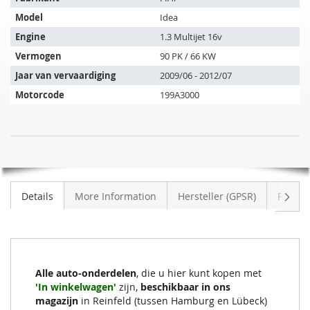
artikel
Model
Idea
past
op
Engine
1.3 Multijet 16v
de
Vermogen
90 PK / 66 KW
volgende
Jaar van vervaardiging
2009/06 - 2012/07
voertuigen:
Motorcode
199A3000
SIC
NIET
Roetfilter
OP
FIAT
VOORRAAD
Idea
Volge
Details
More Information
Hersteller (GPSR)
Review
1.3
Multijet
16v
(2S235)
Alle auto-onderdelen
, die u hier kunt kopen met
'In winkelwagen'
zijn,
beschikbaar in ons
magazijn
in Reinfeld (tussen Hamburg en Lübeck)