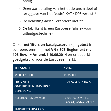
nodig
Geen aanbetaling van het oude onderdeel of
teruggave van het "oude" KAT / DPF vereist *
De belastingklasse verandert niet **
De fabrikant is een Europese fabriek voor
uitlaatgastechniek
Onze
roetfilters en katalysatoren
zijn
getest
in
overeenstemming met
VN / ECE-Reglement nr.
103-Rev.1 + Amend.1 10.06.2014
en onbeperkt
goedgekeurd voor de Europese markt.
TOESTAND
nieuw
MOTORCODE
199A3000
ORIGINELE
55217464, 55230485
ONDERDEELNUMMERS /
BEPERKING
REFERENTIENUMMER
Bosal 097-576; EEC
FI6066T; Walker 73037
EMISSIESTANDAARD
5