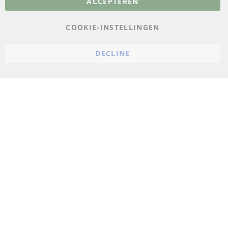
ACCEPTEREN
Gegevensbescherming
AGB
COOKIE-INSTELLINGEN
Annuleringsvoorwaarden
DECLINE
Impressum
Cookie-instellingen
© 2023 ConTra Automotive GmbH. All Rights Reserved.