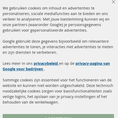
Cl
We gebruiken cookies om inhoud en advertenties te
Co
Ba
personaliseren, sociale mediafuncties aan te bieden en ons
+49 (0) 4533 799 00 0
verkeer te analyseren. Met jouw toestemming kunnen wij en
onze partners (waaronder Google) je persoonsgegevens
ma-do: 09-17 u, vr Fr 09-16 u
gebruiken voor gepersonaliseerde advertenties.
info@contra-automotive.de
facebook
instagram
Google gebruikt deze gegevens bijvoorbeeld om relevantere
advertenties te tonen, je interacties met advertenties te meten
Snelle links
Kundenservice
en zijn diensten te verbeteren.
Roetfilter (DPF)
Over ons
Lees meer in ons
privacybeleid
en op de
privacy-pagina van
Google voor bedrijven
Roetfilter reiniging
.
Betaalmethoden
Katalysator (KAT)
Verzendingskosten
Sommige cookies zijn essentieel voor het functioneren van de
website en kunnen niet worden uitgeschakeld. Deze technisch
sensoren
Contact
noodzakelijke cookies zorgen voor basisfunctionaliteiten zoals
veilige logins, het opslaan van je privacy-instellingen of het
FAQ
Annuleer contract
behouden van de winkelwagen.
Meer links