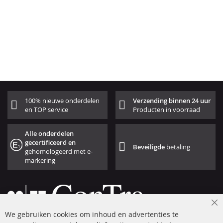
100% nieuwe onderdelen
Verzending binnen 24 uur
en TOP service
Producten in voorraad
Alle onderdelen
gecertificeerd en
Beveiligde
betaling
gehomologeerd met e-
markering
Cl
We gebruiken cookies om inhoud en advertenties te
Co
Ba