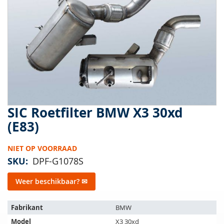
van
de
afbeeldingen-
gallerij
SIC Roetfilter BMW X3 30xd
Ga
naar
(E83)
het
begin
NIET OP VOORRAAD
van
de
SKU
DPF-G1078S
afbeeldingen-
gallerij
Weer beschikbaar? ✉
Het
Fabrikant
BMW
artikel
Model
X3 30xd