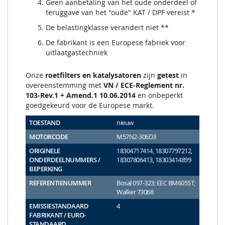
Geen aanbetaling van het oude onderdeel of
teruggave van het "oude" KAT / DPF vereist *
De belastingklasse verandert niet **
De fabrikant is een Europese fabriek voor
uitlaatgastechniek
Onze
roetfilters en katalysatoren
zijn
getest
in
overeenstemming met
VN / ECE-Reglement nr.
103-Rev.1 + Amend.1 10.06.2014
en onbeperkt
goedgekeurd voor de Europese markt.
TOESTAND
nieuw
MOTORCODE
M57N2-306D3
ORIGINELE
18304717414, 18307797212,
ONDERDEELNUMMERS /
18307806413, 18303414899
BEPERKING
REFERENTIENUMMER
Bosal 097-323; EEC BM6055T;
Walker 73068
EMISSIESTANDAARD
4
FABRIKANT / EURO-
STANDAARD