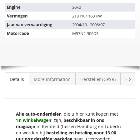
past
op
Engine
30xd
de
Vermogen
218 PK / 160 KW
volgende
Jaar van vervaardiging
2004/10 - 2006/07
voertuigen:
Motorcode
M57N2-306D3
SIC
NIET
Roetfilter
OP
BMW
VOORRAAD
X3
Volge
Details
More Information
Hersteller (GPSR)
Review
30xd
(E83)
Alle auto-onderdelen
, die u hier kunt kopen met
'In winkelwagen'
zijn,
beschikbaar in ons
magazijn
in Reinfeld (tussen Hamburg en Lübeck)
en worden bij
bestelling en betaling voor 13.00
uur nog dezelfde werkdag
naar u verzonden.