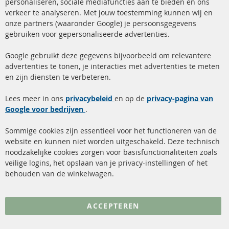
personaliseren, sociale mediafuncties aan te bieden en ons
+49 (0) 4533 799 00 0
verkeer te analyseren. Met jouw toestemming kunnen wij en
onze partners (waaronder Google) je persoonsgegevens
ma-do: 09-17 u, vr Fr 09-16 u
gebruiken voor gepersonaliseerde advertenties.
info@contra-automotive.de
facebook
instagram
Google gebruikt deze gegevens bijvoorbeeld om relevantere
advertenties te tonen, je interacties met advertenties te meten
Snelle links
Kundenservice
en zijn diensten te verbeteren.
Roetfilter (DPF)
Over ons
Lees meer in ons
privacybeleid
en op de
privacy-pagina van
Google voor bedrijven
Roetfilter reiniging
.
Betaalmethoden
Katalysator (KAT)
Verzendingskosten
Sommige cookies zijn essentieel voor het functioneren van de
website en kunnen niet worden uitgeschakeld. Deze technisch
sensoren
Contact
noodzakelijke cookies zorgen voor basisfunctionaliteiten zoals
veilige logins, het opslaan van je privacy-instellingen of het
FAQ
Annuleer contract
behouden van de winkelwagen.
Meer links
ACCEPTEREN
Gegevensbescherming
AGB