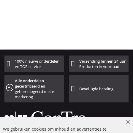
100% nieuwe onderdelen
Verzending binnen 24 uur
en TOP service
Producten in voorraad
Alle onderdelen
gecertificeerd en
Beveiligde
betaling
gehomologeerd met e-
markering
Cl
We gebruiken cookies om inhoud en advertenties te
Co