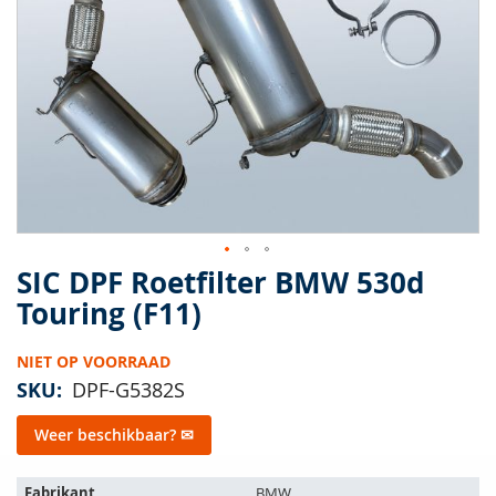
van
de
afbeeldingen-
gallerij
SIC DPF Roetfilter BMW 530d
Ga
naar
Touring (F11)
het
begin
NIET OP VOORRAAD
van
de
SKU
DPF-G5382S
afbeeldingen-
gallerij
Weer beschikbaar? ✉
Het
Fabrikant
BMW