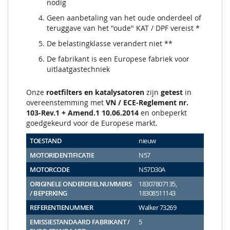
nodig
Geen aanbetaling van het oude onderdeel of
teruggave van het "oude" KAT / DPF vereist *
De belastingklasse verandert niet **
De fabrikant is een Europese fabriek voor
uitlaatgastechniek
Onze
roetfilters en katalysatoren
zijn
getest
in
overeenstemming met
VN / ECE-Reglement nr.
103-Rev.1 + Amend.1 10.06.2014
en onbeperkt
goedgekeurd voor de Europese markt.
TOESTAND
nieuw
MOTORIDENTIFICATIE
N57
MOTORCODE
N57D30A
ORIGINELE ONDERDEELNUMMERS
18307807135,
/ BEPERKING
18308511143
REFERENTIENUMMER
Walker 73269
EMISSIESTANDAARD FABRIKANT /
5