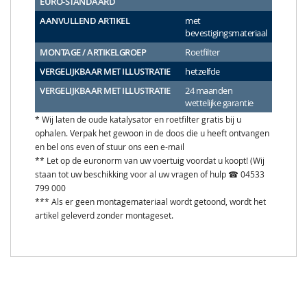
EURO-STANDAARD
AANVULLEND ARTIKEL
met
bevestigingsmateriaal
MONTAGE / ARTIKELGROEP
Roetfilter
VERGELIJKBAAR MET ILLUSTRATIE
hetzelfde
VERGELIJKBAAR MET ILLUSTRATIE
24 maanden
wettelijke garantie
* Wij laten de oude katalysator en roetfilter gratis bij u
ophalen. Verpak het gewoon in de doos die u heeft ontvangen
en bel ons even of stuur ons een e-mail
** Let op de euronorm van uw voertuig voordat u koopt! (Wij
staan tot uw beschikking voor al uw vragen of hulp ☎ 04533
799 000
*** Als er geen montagemateriaal wordt getoond, wordt het
artikel geleverd zonder montageset.