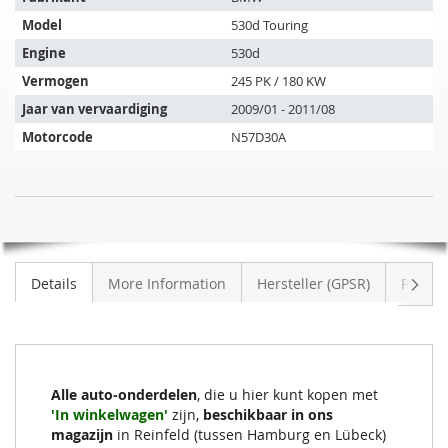
artikel
Model
530d Touring
past
op
Engine
530d
de
Vermogen
245 PK / 180 KW
volgende
Jaar van vervaardiging
2009/01 - 2011/08
voertuigen:
Motorcode
N57D30A
SIC
NIET
DPF
OP
Roetfilter
VOORRAAD
BMW
Volge
Details
More Information
Hersteller (GPSR)
Review
530d
Touring
(F11)
Alle auto-onderdelen
, die u hier kunt kopen met
'In winkelwagen'
zijn,
beschikbaar in ons
magazijn
in Reinfeld (tussen Hamburg en Lübeck)