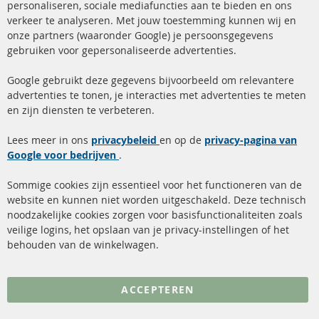
Ba
personaliseren, sociale mediafuncties aan te bieden en ons
+49 (0) 4533 799 00 0
verkeer te analyseren. Met jouw toestemming kunnen wij en
onze partners (waaronder Google) je persoonsgegevens
ma-do: 09-17 u, vr Fr 09-16 u
gebruiken voor gepersonaliseerde advertenties.
info@contra-automotive.de
facebook
instagram
Google gebruikt deze gegevens bijvoorbeeld om relevantere
advertenties te tonen, je interacties met advertenties te meten
Snelle links
Kundenservice
en zijn diensten te verbeteren.
Roetfilter (DPF)
Over ons
Lees meer in ons
privacybeleid
en op de
privacy-pagina van
Google voor bedrijven
Roetfilter reiniging
.
Betaalmethoden
Katalysator (KAT)
Verzendingskosten
Sommige cookies zijn essentieel voor het functioneren van de
website en kunnen niet worden uitgeschakeld. Deze technisch
sensoren
Contact
noodzakelijke cookies zorgen voor basisfunctionaliteiten zoals
veilige logins, het opslaan van je privacy-instellingen of het
FAQ
Annuleer contract
behouden van de winkelwagen.
Meer links
ACCEPTEREN
Gegevensbescherming