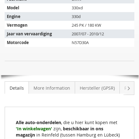
artikel
Model
330xd
past
op
Engine
330d
de
Vermogen
245 PK / 180 KW
volgende
Jaar van vervaardiging
2007/07 - 2010/12
voertuigen:
Motorcode
N57D30A
SIC
NIET
Roetfilter
OP
BMW
VOORRAAD
330dX
Volge
Details
More Information
Hersteller (GPSR)
Review
Touring
(E91)
Alle auto-onderdelen
, die u hier kunt kopen met
'In winkelwagen'
zijn,
beschikbaar in ons
magazijn
in Reinfeld (tussen Hamburg en Lübeck)