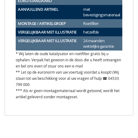
EURO-STANDAARD
AANVULLEND ARTIKEL
met
bevestigingsmateriaal
MONTAGE / ARTIKELGROEP
Roetfilter
VERGELIJKBAAR MET ILLUSTRATIE
hetzelfde
VERGELIJKBAAR MET ILLUSTRATIE
24 maanden
wettelijke garantie
* Wij laten de oude katalysator en roetfilter gratis bij u
ophalen. Verpak het gewoon in de doos die u heeft ontvangen
en bel ons even of stuur ons een e-mail
** Let op de euronorm van uw voertuig voordat u koopt! (Wij
staan tot uw beschikking voor al uw vragen of hulp ☎ 04533
799 000
*** Als er geen montagemateriaal wordt getoond, wordt het
artikel geleverd zonder montageset.