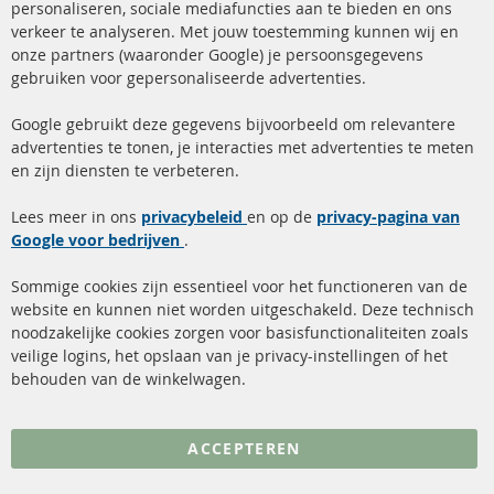
Ba
personaliseren, sociale mediafuncties aan te bieden en ons
+49 (0) 4533 799 00 0
verkeer te analyseren. Met jouw toestemming kunnen wij en
onze partners (waaronder Google) je persoonsgegevens
ma-do: 09-17 u, vr Fr 09-16 u
gebruiken voor gepersonaliseerde advertenties.
info@contra-automotive.de
facebook
instagram
Google gebruikt deze gegevens bijvoorbeeld om relevantere
advertenties te tonen, je interacties met advertenties te meten
Snelle links
Kundenservice
en zijn diensten te verbeteren.
Roetfilter (DPF)
Over ons
Lees meer in ons
privacybeleid
en op de
privacy-pagina van
Google voor bedrijven
Roetfilter reiniging
.
Betaalmethoden
Katalysator (KAT)
Verzendingskosten
Sommige cookies zijn essentieel voor het functioneren van de
website en kunnen niet worden uitgeschakeld. Deze technisch
sensoren
Contact
noodzakelijke cookies zorgen voor basisfunctionaliteiten zoals
veilige logins, het opslaan van je privacy-instellingen of het
FAQ
Annuleer contract
behouden van de winkelwagen.
Meer links
ACCEPTEREN
Gegevensbescherming