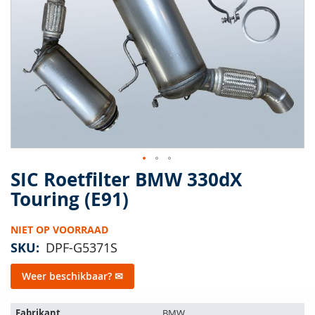
van
de
afbeeldingen-
gallerij
SIC Roetfilter BMW 330dX
Ga
naar
Touring (E91)
het
begin
NIET OP VOORRAAD
van
de
SKU
DPF-G5371S
afbeeldingen-
gallerij
Weer beschikbaar? ✉
Het
Fabrikant
BMW