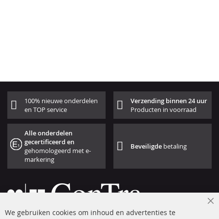
100% nieuwe onderdelen
Verzending binnen 24 uur
en TOP service
Producten in voorraad
Alle onderdelen
gecertificeerd en
Beveiligde
betaling
gehomologeerd met e-
markering
Cl
We gebruiken cookies om inhoud en advertenties te
Co