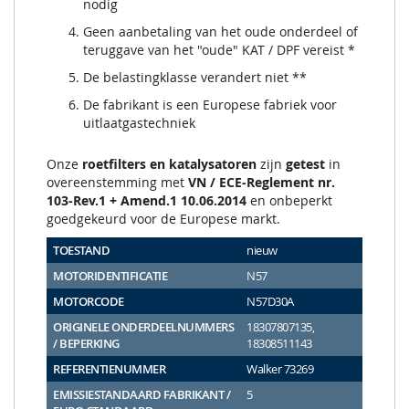
nodig
Geen aanbetaling van het oude onderdeel of
teruggave van het "oude" KAT / DPF vereist *
De belastingklasse verandert niet **
De fabrikant is een Europese fabriek voor
uitlaatgastechniek
Onze
roetfilters en katalysatoren
zijn
getest
in
overeenstemming met
VN / ECE-Reglement nr.
103-Rev.1 + Amend.1 10.06.2014
en onbeperkt
goedgekeurd voor de Europese markt.
TOESTAND
nieuw
MOTORIDENTIFICATIE
N57
MOTORCODE
N57D30A
ORIGINELE ONDERDEELNUMMERS
18307807135,
/ BEPERKING
18308511143
REFERENTIENUMMER
Walker 73269
EMISSIESTANDAARD FABRIKANT /
5