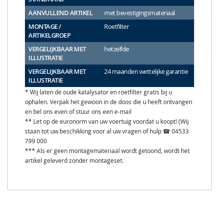
AANVULLEND ARTIKEL
met bevestigingsmateriaal
MONTAGE /
Roetfilter
ARTIKELGROEP
VERGELIJKBAAR MET
hetzelfde
ILLUSTRATIE
VERGELIJKBAAR MET
24 maanden wettelijke garantie
ILLUSTRATIE
* Wij laten de oude katalysator en roetfilter gratis bij u
ophalen. Verpak het gewoon in de doos die u heeft ontvangen
en bel ons even of stuur ons een e-mail
** Let op de euronorm van uw voertuig voordat u koopt! (Wij
staan tot uw beschikking voor al uw vragen of hulp ☎ 04533
799 000
*** Als er geen montagemateriaal wordt getoond, wordt het
artikel geleverd zonder montageset.