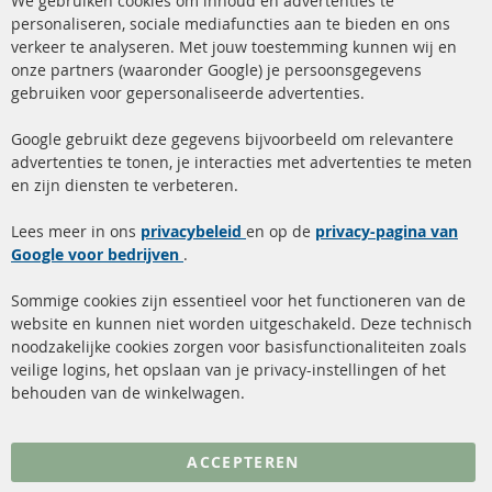
We gebruiken cookies om inhoud en advertenties te
Co
Ba
personaliseren, sociale mediafuncties aan te bieden en ons
+49 (0) 4533 799 00 0
verkeer te analyseren. Met jouw toestemming kunnen wij en
onze partners (waaronder Google) je persoonsgegevens
ma-do: 09-17 u, vr Fr 09-16 u
gebruiken voor gepersonaliseerde advertenties.
info@contra-automotive.de
facebook
instagram
Google gebruikt deze gegevens bijvoorbeeld om relevantere
advertenties te tonen, je interacties met advertenties te meten
Snelle links
Kundenservice
en zijn diensten te verbeteren.
Roetfilter (DPF)
Over ons
Lees meer in ons
privacybeleid
en op de
privacy-pagina van
Google voor bedrijven
Roetfilter reiniging
.
Betaalmethoden
Katalysator (KAT)
Verzendingskosten
Sommige cookies zijn essentieel voor het functioneren van de
website en kunnen niet worden uitgeschakeld. Deze technisch
sensoren
Contact
noodzakelijke cookies zorgen voor basisfunctionaliteiten zoals
veilige logins, het opslaan van je privacy-instellingen of het
FAQ
Annuleer contract
behouden van de winkelwagen.
Meer links
ACCEPTEREN
Gegevensbescherming