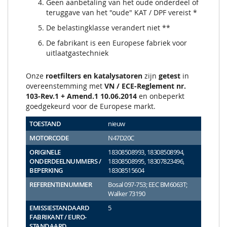
Geen aanbetaling van het oude onderdeel of
teruggave van het "oude" KAT / DPF vereist *
De belastingklasse verandert niet **
De fabrikant is een Europese fabriek voor
uitlaatgastechniek
Onze
roetfilters en katalysatoren
zijn
getest
in
overeenstemming met
VN / ECE-Reglement nr.
103-Rev.1 + Amend.1 10.06.2014
en onbeperkt
goedgekeurd voor de Europese markt.
TOESTAND
nieuw
MOTORCODE
N47D20C
ORIGINELE
18308508993, 18308508994,
ONDERDEELNUMMERS /
18308508995, 18307823496,
BEPERKING
18308515604
REFERENTIENUMMER
Bosal 097-753; EEC BM6063T;
Walker 73190
EMISSIESTANDAARD
5
FABRIKANT / EURO-
STANDAARD