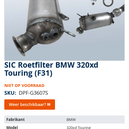
van
de
afbeeldingen-
gallerij
SIC Roetfilter BMW 320xd
Ga
naar
Touring (F31)
het
begin
NIET OP VOORRAAD
van
de
SKU
DPF-G3607S
afbeeldingen-
gallerij
Weer beschikbaar? ✉
Het
Fabrikant
BMW
artikel
Model
320xd Touring