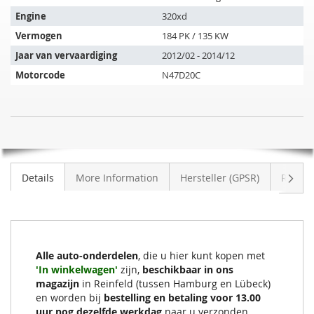
past
op
Engine
320xd
de
Vermogen
184 PK / 135 KW
volgende
Jaar van vervaardiging
2012/02 - 2014/12
voertuigen:
Motorcode
N47D20C
SIC
NIET
Roetfilter
OP
BMW
VOORRAAD
320xd
Volge
Details
More Information
Hersteller (GPSR)
Review
Touring
(F31)
Alle auto-onderdelen
, die u hier kunt kopen met
'In winkelwagen'
zijn,
beschikbaar in ons
magazijn
in Reinfeld (tussen Hamburg en Lübeck)
en worden bij
bestelling en betaling voor 13.00
uur nog dezelfde werkdag
naar u verzonden.