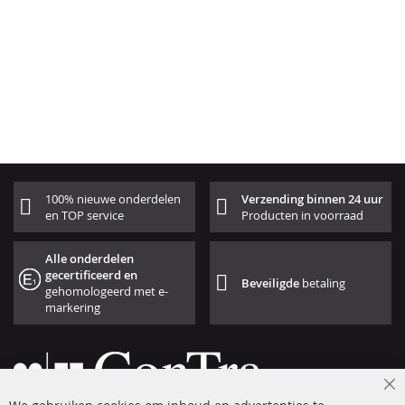
100% nieuwe onderdelen
Verzending binnen 24 uur
en TOP service
Producten in voorraad
Alle onderdelen
gecertificeerd en
Beveiligde
betaling
gehomologeerd met e-
markering
Cl