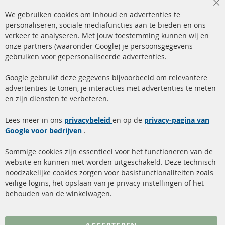
Cl
We gebruiken cookies om inhoud en advertenties te
Co
Ba
personaliseren, sociale mediafuncties aan te bieden en ons
+49 (0) 4533 799 00 0
verkeer te analyseren. Met jouw toestemming kunnen wij en
onze partners (waaronder Google) je persoonsgegevens
ma-do: 09-17 u, vr Fr 09-16 u
gebruiken voor gepersonaliseerde advertenties.
info@contra-automotive.de
facebook
instagram
Google gebruikt deze gegevens bijvoorbeeld om relevantere
advertenties te tonen, je interacties met advertenties te meten
Snelle links
Kundenservice
en zijn diensten te verbeteren.
Roetfilter (DPF)
Over ons
Lees meer in ons
privacybeleid
en op de
privacy-pagina van
Google voor bedrijven
Roetfilter reiniging
.
Betaalmethoden
Katalysator (KAT)
Verzendingskosten
Sommige cookies zijn essentieel voor het functioneren van de
website en kunnen niet worden uitgeschakeld. Deze technisch
sensoren
Contact
noodzakelijke cookies zorgen voor basisfunctionaliteiten zoals
veilige logins, het opslaan van je privacy-instellingen of het
FAQ
Annuleer contract
behouden van de winkelwagen.
Meer links