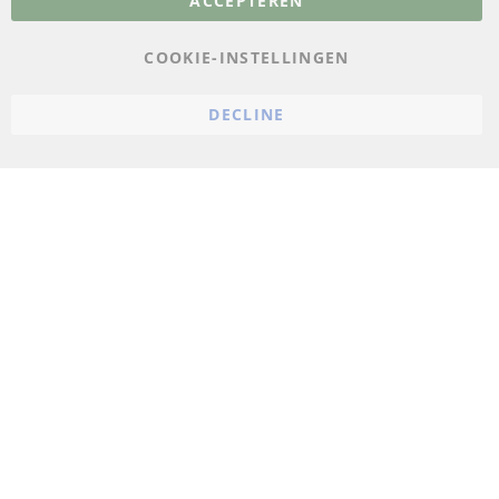
ACCEPTEREN
Gegevensbescherming
AGB
COOKIE-INSTELLINGEN
Annuleringsvoorwaarden
DECLINE
Impressum
Cookie-instellingen
© 2023 ConTra Automotive GmbH. All Rights Reserved.