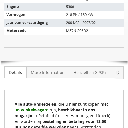
past
op
Engine
530d
de
Vermogen
218 PK / 160 KW
volgende
Jaar van vervaardiging
2004/03 - 2007/02
voertuigen:
Motorcode
M57N-306D2
SIC
NIET
Roetfilter
OP
BMW
VOORRAAD
530d
Volge
Details
More Information
Hersteller (GPSR)
Review
Touring
(E61)
Alle auto-onderdelen
, die u hier kunt kopen met
'In winkelwagen'
zijn,
beschikbaar in ons
magazijn
in Reinfeld (tussen Hamburg en Lübeck)
en worden bij
bestelling en betaling voor 13.00
uur nog dezelfde werkdag
naar u verzonden.