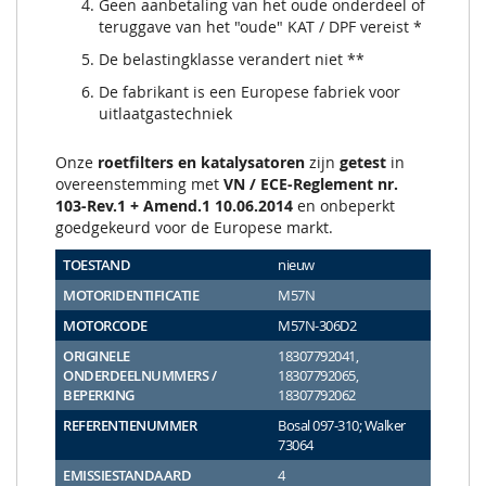
Geen aanbetaling van het oude onderdeel of
teruggave van het "oude" KAT / DPF vereist *
De belastingklasse verandert niet **
De fabrikant is een Europese fabriek voor
uitlaatgastechniek
Onze
roetfilters en katalysatoren
zijn
getest
in
overeenstemming met
VN / ECE-Reglement nr.
103-Rev.1 + Amend.1 10.06.2014
en onbeperkt
goedgekeurd voor de Europese markt.
TOESTAND
nieuw
MOTORIDENTIFICATIE
M57N
MOTORCODE
M57N-306D2
ORIGINELE
18307792041,
ONDERDEELNUMMERS /
18307792065,
BEPERKING
18307792062
REFERENTIENUMMER
Bosal 097-310; Walker
73064
EMISSIESTANDAARD
4