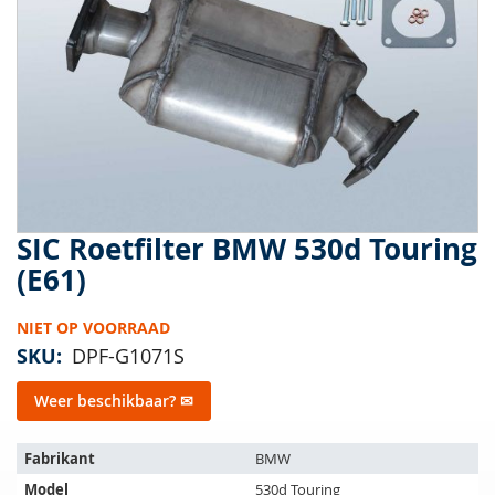
van
de
afbeeldingen-
gallerij
SIC Roetfilter BMW 530d Touring
Ga
naar
(E61)
het
begin
NIET OP VOORRAAD
van
de
SKU
DPF-G1071S
afbeeldingen-
gallerij
Weer beschikbaar? ✉
Het
Fabrikant
BMW
artikel
Model
530d Touring