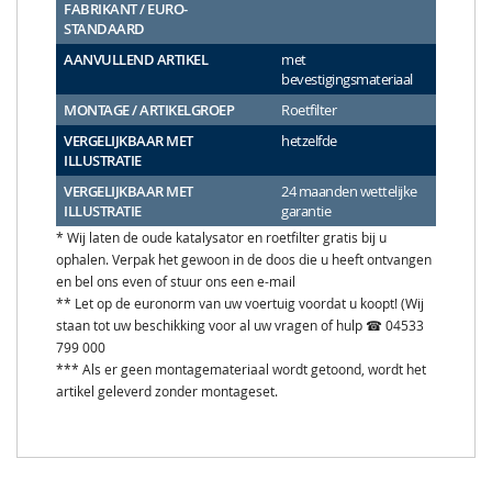
FABRIKANT / EURO-
STANDAARD
AANVULLEND ARTIKEL
met
bevestigingsmateriaal
MONTAGE / ARTIKELGROEP
Roetfilter
VERGELIJKBAAR MET
hetzelfde
ILLUSTRATIE
VERGELIJKBAAR MET
24 maanden wettelijke
ILLUSTRATIE
garantie
* Wij laten de oude katalysator en roetfilter gratis bij u
ophalen. Verpak het gewoon in de doos die u heeft ontvangen
en bel ons even of stuur ons een e-mail
** Let op de euronorm van uw voertuig voordat u koopt! (Wij
staan tot uw beschikking voor al uw vragen of hulp ☎ 04533
799 000
*** Als er geen montagemateriaal wordt getoond, wordt het
artikel geleverd zonder montageset.