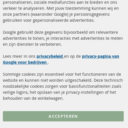
Ba
personaliseren, sociale mediafuncties aan te bieden en ons
+49 (0) 4533 799 00 0
verkeer te analyseren. Met jouw toestemming kunnen wij en
onze partners (waaronder Google) je persoonsgegevens
ma-do: 09-17 u, vr Fr 09-16 u
gebruiken voor gepersonaliseerde advertenties.
info@contra-automotive.de
facebook
instagram
Google gebruikt deze gegevens bijvoorbeeld om relevantere
advertenties te tonen, je interacties met advertenties te meten
Snelle links
Kundenservice
en zijn diensten te verbeteren.
Roetfilter (DPF)
Over ons
Lees meer in ons
privacybeleid
en op de
privacy-pagina van
Google voor bedrijven
Roetfilter reiniging
.
Betaalmethoden
Katalysator (KAT)
Verzendingskosten
Sommige cookies zijn essentieel voor het functioneren van de
website en kunnen niet worden uitgeschakeld. Deze technisch
sensoren
Contact
noodzakelijke cookies zorgen voor basisfunctionaliteiten zoals
veilige logins, het opslaan van je privacy-instellingen of het
FAQ
Annuleer contract
behouden van de winkelwagen.
Meer links
ACCEPTEREN
Gegevensbescherming