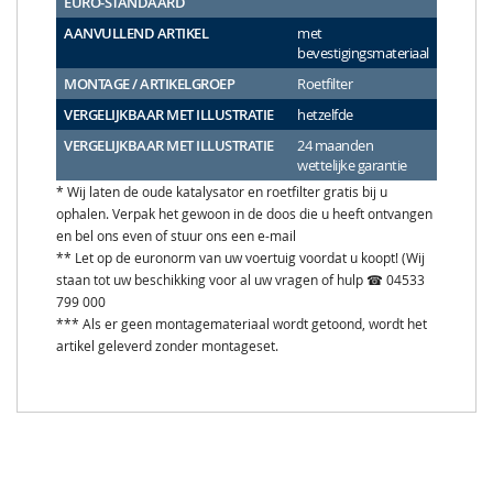
EURO-STANDAARD
AANVULLEND ARTIKEL
met
bevestigingsmateriaal
MONTAGE / ARTIKELGROEP
Roetfilter
VERGELIJKBAAR MET ILLUSTRATIE
hetzelfde
VERGELIJKBAAR MET ILLUSTRATIE
24 maanden
wettelijke garantie
* Wij laten de oude katalysator en roetfilter gratis bij u
ophalen. Verpak het gewoon in de doos die u heeft ontvangen
en bel ons even of stuur ons een e-mail
** Let op de euronorm van uw voertuig voordat u koopt! (Wij
staan tot uw beschikking voor al uw vragen of hulp ☎ 04533
799 000
*** Als er geen montagemateriaal wordt getoond, wordt het
artikel geleverd zonder montageset.