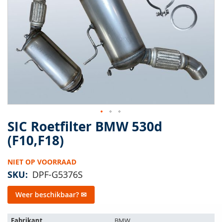
van
de
afbeeldingen-
gallerij
SIC Roetfilter BMW 530d
Ga
naar
(F10,F18)
het
begin
NIET OP VOORRAAD
van
de
SKU
DPF-G5376S
afbeeldingen-
gallerij
Weer beschikbaar? ✉
Het
Fabrikant
BMW