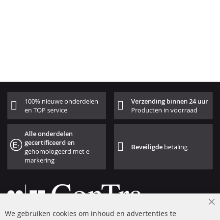
100% nieuwe onderdelen
Verzending binnen 24 uur
en TOP service
Producten in voorraad
Alle onderdelen
gecertificeerd en
Beveiligde
betaling
gehomologeerd met e-
markering
Cl
We gebruiken cookies om inhoud en advertenties te
Co