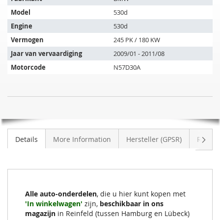
artikel
Model
530d
past
op
Engine
530d
de
Vermogen
245 PK / 180 KW
volgende
Jaar van vervaardiging
2009/01 - 2011/08
voertuigen:
Motorcode
N57D30A
SIC
NIET
Roetfilter
OP
BMW
VOORRAAD
530d
Volge
Details
More Information
Hersteller (GPSR)
Review
(F10,F18)
Alle auto-onderdelen
, die u hier kunt kopen met
'In winkelwagen'
zijn,
beschikbaar in ons
magazijn
in Reinfeld (tussen Hamburg en Lübeck)