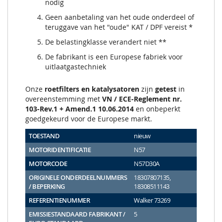
nodig
Geen aanbetaling van het oude onderdeel of
teruggave van het "oude" KAT / DPF vereist *
De belastingklasse verandert niet **
De fabrikant is een Europese fabriek voor
uitlaatgastechniek
Onze
roetfilters en katalysatoren
zijn
getest
in
overeenstemming met
VN / ECE-Reglement nr.
103-Rev.1 + Amend.1 10.06.2014
en onbeperkt
goedgekeurd voor de Europese markt.
TOESTAND
nieuw
MOTORIDENTIFICATIE
N57
MOTORCODE
N57D30A
ORIGINELE ONDERDEELNUMMERS
18307807135,
/ BEPERKING
18308511143
REFERENTIENUMMER
Walker 73269
EMISSIESTANDAARD FABRIKANT /
5