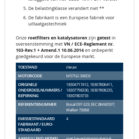
De belastingklasse verandert niet **
De fabrikant is een Europese fabriek voor
uitlaatgastechniek
Onze
roetfilters en katalysatoren
zijn
getest
in
overeenstemming met
VN / ECE-Reglement nr.
103-Rev.1 + Amend.1 10.06.2014
en onbeperkt
goedgekeurd voor de Europese markt.
TOESTAND
nieuw
MOTORCODE
M57N2-306D3
ORIGINELE
18304717412, 18307806411,
ONDERDEELNUMMERS /
18307798330, 18307808235,
BEPERKING
18307803733
REFERENTIENUMMER
Bosal 097-323; EEC BM6055T;
Walker 73068
EMISSIESTANDAARD
4
FABRIKANT / EURO-
STANDAARD
AANVULLEND ARTIKEL
met bevestigingsmateriaal