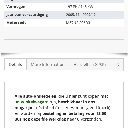
de
Vermogen
197 PK / 145 KW
volgende
Jaar van vervaardiging
2005/11 - 2009/12
voertuigen:
Motorcode
M57N2-306D3
SIC
NIET
Roetfilter
OP
BMW
VOORRAAD
525d
Volge
Details
More Information
Hersteller (GPSR)
Review
(E60)
Alle auto-onderdelen
, die u hier kunt kopen met
'In winkelwagen'
zijn,
beschikbaar in ons
magazijn
in Reinfeld (tussen Hamburg en Lübeck)
en worden bij
bestelling en betaling voor 13.00
uur nog dezelfde werkdag
naar u verzonden.