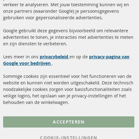
+49 (0) 4533 799 00 0
verkeer te analyseren. Met jouw toestemming kunnen wij en
onze partners (waaronder Google) je persoonsgegevens
ma-do: 09-17 u, vr Fr 09-16 u
gebruiken voor gepersonaliseerde advertenties.
info@contra-automotive.de
facebook
instagram
Google gebruikt deze gegevens bijvoorbeeld om relevantere
advertenties te tonen, je interacties met advertenties te meten
Snelle links
Kundenservice
en zijn diensten te verbeteren.
Roetfilter (DPF)
Over ons
Lees meer in ons
privacybeleid
en op de
privacy-pagina van
Google voor bedrijven
Roetfilter reiniging
.
Betaalmethoden
Katalysator (KAT)
Verzendingskosten
Sommige cookies zijn essentieel voor het functioneren van de
website en kunnen niet worden uitgeschakeld. Deze technisch
sensoren
Contact
noodzakelijke cookies zorgen voor basisfunctionaliteiten zoals
veilige logins, het opslaan van je privacy-instellingen of het
FAQ
Annuleer contract
behouden van de winkelwagen.
Meer links
ACCEPTEREN
Gegevensbescherming
AGB
COOKIE-INSTELLINGEN