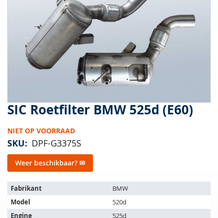
van
de
afbeeldingen-
gallerij
SIC Roetfilter BMW 525d (E60)
Ga
naar
het
NIET OP VOORRAAD
begin
SKU
DPF-G3375S
van
de
Weer beschikbaar? ✉
afbeeldingen-
gallerij
Het
Fabrikant
BMW
artikel
Model
520d
past
op
Engine
525d