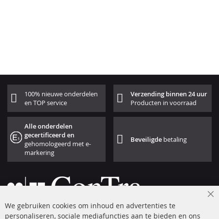
100% nieuwe onderdelen
Verzending binnen 24 uur
en TOP service
Producten in voorraad
Alle onderdelen
gecertificeerd en
Beveiligde
betaling
gehomologeerd met e-
markering
Cl
We gebruiken cookies om inhoud en advertenties te
Co
Ba
personaliseren, sociale mediafuncties aan te bieden en ons