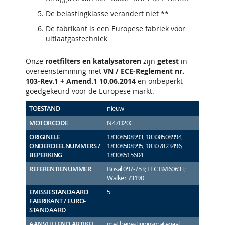
De belastingklasse verandert niet **
De fabrikant is een Europese fabriek voor
uitlaatgastechniek
Onze
roetfilters en katalysatoren
zijn
getest
in
overeenstemming met
VN / ECE-Reglement nr.
103-Rev.1 + Amend.1 10.06.2014
en onbeperkt
goedgekeurd voor de Europese markt.
TOESTAND
nieuw
MOTORCODE
N47D20C
ORIGINELE
18308508993, 18308508994,
ONDERDEELNUMMERS /
18308508995, 18307823496,
BEPERKING
18308515604
REFERENTIENUMMER
Bosal 097-753; EEC BM6063T;
Walker 73190
EMISSIESTANDAARD
5
FABRIKANT / EURO-
STANDAARD
AANVULLEND ARTIKEL
met bevestigingsmateriaal