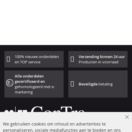
100% nieuwe onderdelen
Verzending binnen 24 uur
en TOP service
Producten in voorraad
Alle onderdelen
gecertificeerd en
Beveiligde
betaling
gehomologeerd met e-
markering
Cl
We gebruiken cookies om inhoud en advertenties te
Co
Ba
personaliseren, sociale mediafuncties aan te bieden en ons