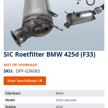
van
de
afbeeldingen-
gallerij
SIC Roetfilter BMW 425d (F33)
Ga
naar
het
NIET OP VOORRAAD
begin
SKU
DPF-G3606S
van
de
Weer beschikbaar? ✉
afbeeldingen-
gallerij
Het
Fabrikant
BMW
artikel
Model
425d Cabriolet
past
op
Engine
425d