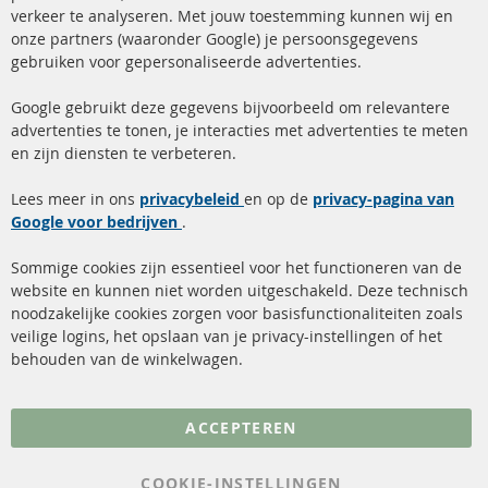
+49 (0) 4533 799 00 0
verkeer te analyseren. Met jouw toestemming kunnen wij en
onze partners (waaronder Google) je persoonsgegevens
ma-do: 09-17 u, vr Fr 09-16 u
gebruiken voor gepersonaliseerde advertenties.
info@contra-automotive.de
facebook
instagram
Google gebruikt deze gegevens bijvoorbeeld om relevantere
advertenties te tonen, je interacties met advertenties te meten
Snelle links
Kundenservice
en zijn diensten te verbeteren.
Roetfilter (DPF)
Over ons
Lees meer in ons
privacybeleid
en op de
privacy-pagina van
Google voor bedrijven
Roetfilter reiniging
.
Betaalmethoden
Katalysator (KAT)
Verzendingskosten
Sommige cookies zijn essentieel voor het functioneren van de
website en kunnen niet worden uitgeschakeld. Deze technisch
sensoren
Contact
noodzakelijke cookies zorgen voor basisfunctionaliteiten zoals
veilige logins, het opslaan van je privacy-instellingen of het
FAQ
Annuleer contract
behouden van de winkelwagen.
Meer links
ACCEPTEREN
Gegevensbescherming
AGB
COOKIE-INSTELLINGEN