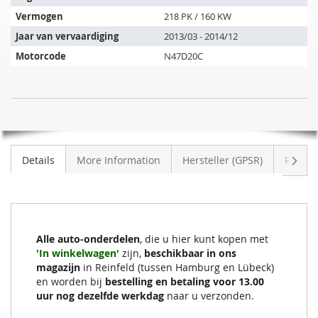
de
Vermogen
218 PK / 160 KW
volgende
Jaar van vervaardiging
2013/03 - 2014/12
voertuigen:
Motorcode
N47D20C
SIC
NIET
Roetfilter
OP
BMW
VOORRAAD
425d
Volge
Details
More Information
Hersteller (GPSR)
Review
(F33)
Alle auto-onderdelen
, die u hier kunt kopen met
'In winkelwagen'
zijn,
beschikbaar in ons
magazijn
in Reinfeld (tussen Hamburg en Lübeck)
en worden bij
bestelling en betaling voor 13.00
uur nog dezelfde werkdag
naar u verzonden.