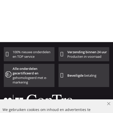
100% nieuwe onderdelen
Verzending binnen 24 uur
en TOP service
Producten in voorraad
Alle onderdelen
gecertificeerd en
Beveiligde
betaling
gehomologeerd met e-
markering
Cl
We gebruiken cookies om inhoud en advertenties te
Co