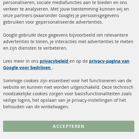
Ba
personaliseren, sociale mediafuncties aan te bieden en ons
+49 (0) 4533 799 00 0
verkeer te analyseren. Met jouw toestemming kunnen wij en
onze partners (waaronder Google) je persoonsgegevens
ma-do: 09-17 u, vr Fr 09-16 u
gebruiken voor gepersonaliseerde advertenties.
info@contra-automotive.de
facebook
instagram
Google gebruikt deze gegevens bijvoorbeeld om relevantere
advertenties te tonen, je interacties met advertenties te meten
Snelle links
Kundenservice
en zijn diensten te verbeteren.
Roetfilter (DPF)
Over ons
Lees meer in ons
privacybeleid
en op de
privacy-pagina van
Google voor bedrijven
Roetfilter reiniging
.
Betaalmethoden
Katalysator (KAT)
Verzendingskosten
Sommige cookies zijn essentieel voor het functioneren van de
website en kunnen niet worden uitgeschakeld. Deze technisch
sensoren
Contact
noodzakelijke cookies zorgen voor basisfunctionaliteiten zoals
veilige logins, het opslaan van je privacy-instellingen of het
FAQ
Annuleer contract
behouden van de winkelwagen.
Meer links
ACCEPTEREN
Gegevensbescherming