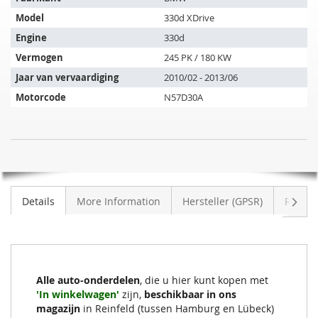
artikel
Model
330d XDrive
past
op
Engine
330d
de
Vermogen
245 PK / 180 KW
volgende
Jaar van vervaardiging
2010/02 - 2013/06
voertuigen:
Motorcode
N57D30A
SIC
NIET
Roetfilter
OP
BMW
VOORRAAD
330dX
Volge
Details
More Information
Hersteller (GPSR)
Review
Xdrive
(E92)
Alle auto-onderdelen
, die u hier kunt kopen met
'In winkelwagen'
zijn,
beschikbaar in ons
magazijn
in Reinfeld (tussen Hamburg en Lübeck)