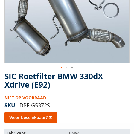
van
de
afbeeldingen-
gallerij
SIC Roetfilter BMW 330dX
Ga
naar
Xdrive (E92)
het
begin
NIET OP VOORRAAD
van
de
SKU
DPF-G5372S
afbeeldingen-
gallerij
Weer beschikbaar? ✉
Het
Fabrikant
BMW