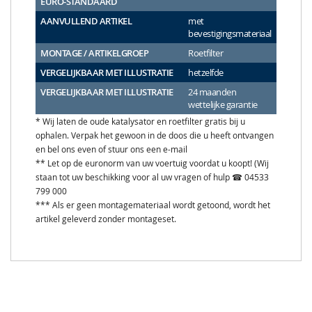
EURO-STANDAARD
AANVULLEND ARTIKEL
met
bevestigingsmateriaal
MONTAGE / ARTIKELGROEP
Roetfilter
VERGELIJKBAAR MET ILLUSTRATIE
hetzelfde
VERGELIJKBAAR MET ILLUSTRATIE
24 maanden
wettelijke garantie
* Wij laten de oude katalysator en roetfilter gratis bij u
ophalen. Verpak het gewoon in de doos die u heeft ontvangen
en bel ons even of stuur ons een e-mail
** Let op de euronorm van uw voertuig voordat u koopt! (Wij
staan tot uw beschikking voor al uw vragen of hulp ☎ 04533
799 000
*** Als er geen montagemateriaal wordt getoond, wordt het
artikel geleverd zonder montageset.