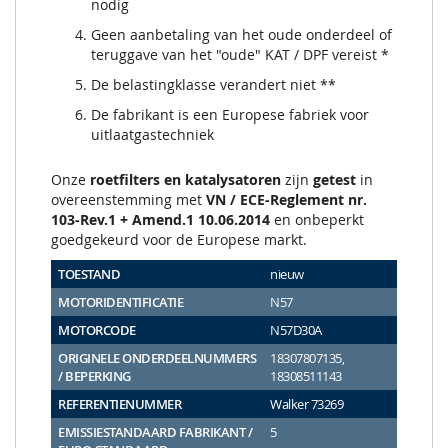
nodig
Geen aanbetaling van het oude onderdeel of
teruggave van het "oude" KAT / DPF vereist *
De belastingklasse verandert niet **
De fabrikant is een Europese fabriek voor
uitlaatgastechniek
Onze
roetfilters en katalysatoren
zijn
getest
in
overeenstemming met
VN / ECE-Reglement nr.
103-Rev.1 + Amend.1 10.06.2014
en onbeperkt
goedgekeurd voor de Europese markt.
TOESTAND
nieuw
MOTORIDENTIFICATIE
N57
MOTORCODE
N57D30A
ORIGINELE ONDERDEELNUMMERS
18307807135,
/ BEPERKING
18308511143
REFERENTIENUMMER
Walker 73269
EMISSIESTANDAARD FABRIKANT /
5