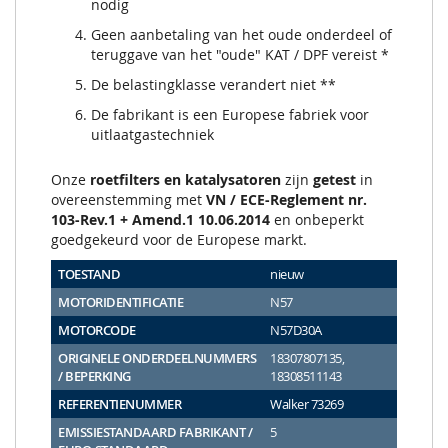
nodig
Geen aanbetaling van het oude onderdeel of
teruggave van het "oude" KAT / DPF vereist *
De belastingklasse verandert niet **
De fabrikant is een Europese fabriek voor
uitlaatgastechniek
Onze
roetfilters en katalysatoren
zijn
getest
in
overeenstemming met
VN / ECE-Reglement nr.
103-Rev.1 + Amend.1 10.06.2014
en onbeperkt
goedgekeurd voor de Europese markt.
TOESTAND
nieuw
MOTORIDENTIFICATIE
N57
MOTORCODE
N57D30A
ORIGINELE ONDERDEELNUMMERS
18307807135,
/ BEPERKING
18308511143
REFERENTIENUMMER
Walker 73269
EMISSIESTANDAARD FABRIKANT /
5