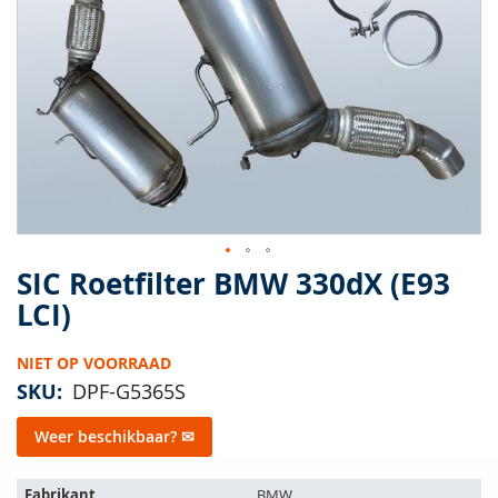
van
de
afbeeldingen-
gallerij
SIC Roetfilter BMW 330dX (E93
Ga
naar
LCI)
het
begin
NIET OP VOORRAAD
van
de
SKU
DPF-G5365S
afbeeldingen-
gallerij
Weer beschikbaar? ✉
Het
Fabrikant
BMW