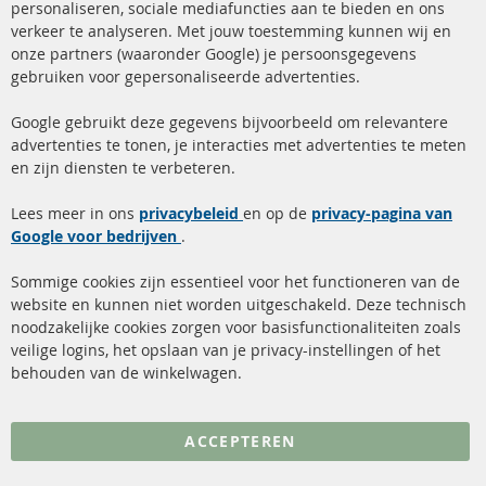
Ba
personaliseren, sociale mediafuncties aan te bieden en ons
+49 (0) 4533 799 00 0
verkeer te analyseren. Met jouw toestemming kunnen wij en
onze partners (waaronder Google) je persoonsgegevens
ma-do: 09-17 u, vr Fr 09-16 u
gebruiken voor gepersonaliseerde advertenties.
info@contra-automotive.de
facebook
instagram
Google gebruikt deze gegevens bijvoorbeeld om relevantere
advertenties te tonen, je interacties met advertenties te meten
Snelle links
Kundenservice
en zijn diensten te verbeteren.
Roetfilter (DPF)
Over ons
Lees meer in ons
privacybeleid
en op de
privacy-pagina van
Google voor bedrijven
Roetfilter reiniging
.
Betaalmethoden
Katalysator (KAT)
Verzendingskosten
Sommige cookies zijn essentieel voor het functioneren van de
website en kunnen niet worden uitgeschakeld. Deze technisch
sensoren
Contact
noodzakelijke cookies zorgen voor basisfunctionaliteiten zoals
veilige logins, het opslaan van je privacy-instellingen of het
FAQ
Annuleer contract
behouden van de winkelwagen.
Meer links
ACCEPTEREN
Gegevensbescherming