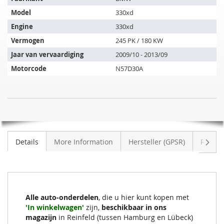
artikel
Model
330xd
past
op
Engine
330xd
de
Vermogen
245 PK / 180 KW
volgende
Jaar van vervaardiging
2009/10 - 2013/09
voertuigen:
Motorcode
N57D30A
SIC
NIET
Roetfilter
OP
BMW
VOORRAAD
330dX
Volge
Details
More Information
Hersteller (GPSR)
Review
(E93
LCI)
Alle auto-onderdelen
, die u hier kunt kopen met
'In winkelwagen'
zijn,
beschikbaar in ons
magazijn
in Reinfeld (tussen Hamburg en Lübeck)