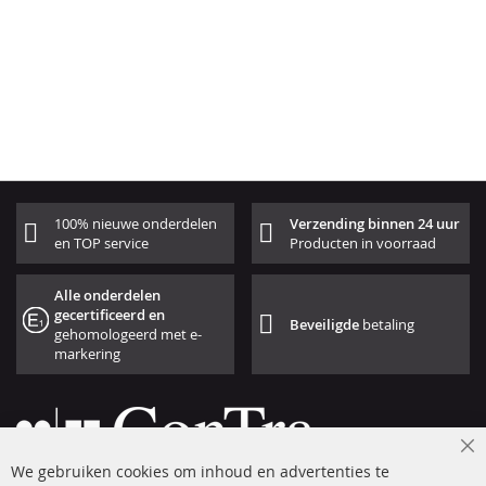
100% nieuwe onderdelen
Verzending binnen 24 uur
en TOP service
Producten in voorraad
Alle onderdelen
gecertificeerd en
Beveiligde
betaling
gehomologeerd met e-
markering
Cl
We gebruiken cookies om inhoud en advertenties te
Co