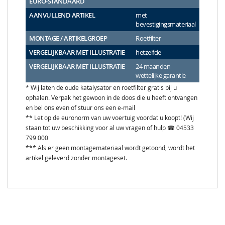
EURO-STANDAARD
AANVULLEND ARTIKEL
met
bevestigingsmateriaal
MONTAGE / ARTIKELGROEP
Roetfilter
VERGELIJKBAAR MET ILLUSTRATIE
hetzelfde
VERGELIJKBAAR MET ILLUSTRATIE
24 maanden
wettelijke garantie
* Wij laten de oude katalysator en roetfilter gratis bij u
ophalen. Verpak het gewoon in de doos die u heeft ontvangen
en bel ons even of stuur ons een e-mail
** Let op de euronorm van uw voertuig voordat u koopt! (Wij
staan tot uw beschikking voor al uw vragen of hulp ☎ 04533
799 000
*** Als er geen montagemateriaal wordt getoond, wordt het
artikel geleverd zonder montageset.