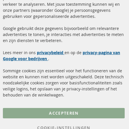
+49 (0) 4533 799 00 0
verkeer te analyseren. Met jouw toestemming kunnen wij en
onze partners (waaronder Google) je persoonsgegevens
ma-do: 09-17 u, vr Fr 09-16 u
gebruiken voor gepersonaliseerde advertenties.
info@contra-automotive.de
facebook
instagram
Google gebruikt deze gegevens bijvoorbeeld om relevantere
advertenties te tonen, je interacties met advertenties te meten
Snelle links
Kundenservice
en zijn diensten te verbeteren.
Roetfilter (DPF)
Over ons
Lees meer in ons
privacybeleid
en op de
privacy-pagina van
Google voor bedrijven
Roetfilter reiniging
.
Betaalmethoden
Katalysator (KAT)
Verzendingskosten
Sommige cookies zijn essentieel voor het functioneren van de
website en kunnen niet worden uitgeschakeld. Deze technisch
sensoren
Contact
noodzakelijke cookies zorgen voor basisfunctionaliteiten zoals
veilige logins, het opslaan van je privacy-instellingen of het
FAQ
Annuleer contract
behouden van de winkelwagen.
Meer links
ACCEPTEREN
Gegevensbescherming
AGB
COOKIE-INSTELLINGEN