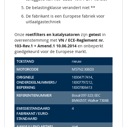
De belastingklasse verandert niet **
De fabrikant is een Europese fabriek voor
uitlaatgastechniek
Onze
roetfilters en katalysatoren
zijn
getest
in
overeenstemming met
VN / ECE-Reglement nr.
103-Rev.1 + Amend.1 10.06.2014
en onbeperkt
goedgekeurd voor de Europese markt.
TOESTAND
nieuw
MOTORCODE
M57N2 306D3
ORIGINELE
18304717414,
ONDERDEELNUMMERS /
18307797212,
BEPERKING
18307806413
REFERENTIENUMMER
Bosal 097-323; EEC
BM6055T; Walker 73068
EMISSIESTANDAARD
4
FABRIKANT / EURO-
STANDAARD
AANVULLEND ARTIKEL
met