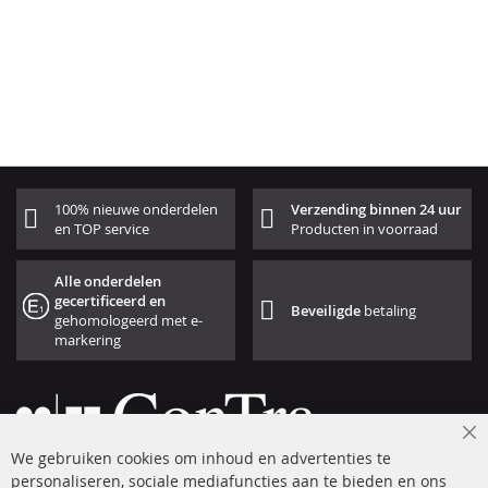
100% nieuwe onderdelen
Verzending binnen 24 uur
en TOP service
Producten in voorraad
Alle onderdelen
gecertificeerd en
Beveiligde
betaling
gehomologeerd met e-
markering
Cl
We gebruiken cookies om inhoud en advertenties te
Co
Ba
personaliseren, sociale mediafuncties aan te bieden en ons