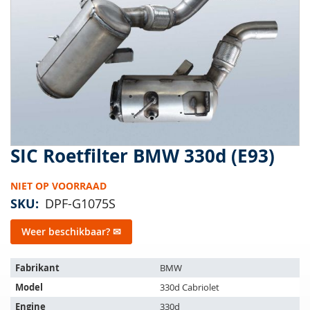
van
de
afbeeldingen-
gallerij
SIC Roetfilter BMW 330d (E93)
Ga
naar
het
NIET OP VOORRAAD
begin
SKU
DPF-G1075S
van
de
Weer beschikbaar? ✉
afbeeldingen-
gallerij
Het
Fabrikant
BMW
artikel
Model
330d Cabriolet
past
op
Engine
330d