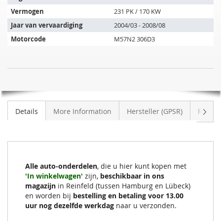
de
Vermogen
231 PK / 170 KW
volgende
Jaar van vervaardiging
2004/03 - 2008/08
voertuigen:
Motorcode
M57N2 306D3
SIC
NIET
Roetfilter
OP
BMW
VOORRAAD
330d
Volge
Details
More Information
Hersteller (GPSR)
Review
(E93)
Alle auto-onderdelen
, die u hier kunt kopen met
'In winkelwagen'
zijn,
beschikbaar in ons
magazijn
in Reinfeld (tussen Hamburg en Lübeck)
en worden bij
bestelling en betaling voor 13.00
uur nog dezelfde werkdag
naar u verzonden.