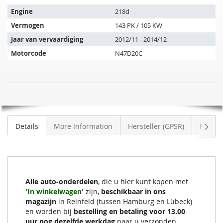
past
op
Engine
218d
de
Vermogen
143 PK / 105 KW
volgende
Jaar van vervaardiging
2012/11 - 2014/12
voertuigen:
Motorcode
N47D20C
SIC
NIET
DPF
OP
Roetfilter
VOORRAAD
BMW
Volge
Details
More Information
Hersteller (GPSR)
Review
218d
(F22)
Alle auto-onderdelen
, die u hier kunt kopen met
'In winkelwagen'
zijn,
beschikbaar in ons
magazijn
in Reinfeld (tussen Hamburg en Lübeck)
en worden bij
bestelling en betaling voor 13.00
uur nog dezelfde werkdag
naar u verzonden.