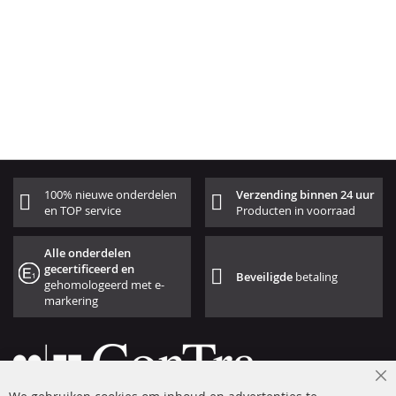
100% nieuwe onderdelen
Verzending binnen 24 uur
en TOP service
Producten in voorraad
Alle onderdelen
gecertificeerd en
Beveiligde
betaling
gehomologeerd met e-
markering
Cl