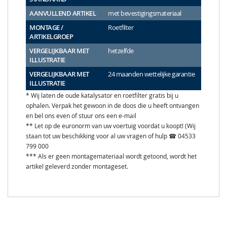
AANVULLEND ARTIKEL
met bevestigingsmateriaal
MONTAGE /
Roetfilter
ARTIKELGROEP
VERGELIJKBAAR MET
hetzelfde
ILLUSTRATIE
VERGELIJKBAAR MET
24 maanden wettelijke garantie
ILLUSTRATIE
* Wij laten de oude katalysator en roetfilter gratis bij u
ophalen. Verpak het gewoon in de doos die u heeft ontvangen
en bel ons even of stuur ons een e-mail
** Let op de euronorm van uw voertuig voordat u koopt! (Wij
staan tot uw beschikking voor al uw vragen of hulp ☎ 04533
799 000
*** Als er geen montagemateriaal wordt getoond, wordt het
artikel geleverd zonder montageset.