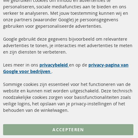
We gebruiken cookies om inhoud en advertenties te
Co
Ba
personaliseren, sociale mediafuncties aan te bieden en ons
+49 (0) 4533 799 00 0
verkeer te analyseren. Met jouw toestemming kunnen wij en
onze partners (waaronder Google) je persoonsgegevens
ma-do: 09-17 u, vr Fr 09-16 u
gebruiken voor gepersonaliseerde advertenties.
info@contra-automotive.de
facebook
instagram
Google gebruikt deze gegevens bijvoorbeeld om relevantere
advertenties te tonen, je interacties met advertenties te meten
Snelle links
Kundenservice
en zijn diensten te verbeteren.
Roetfilter (DPF)
Over ons
Lees meer in ons
privacybeleid
en op de
privacy-pagina van
Google voor bedrijven
Roetfilter reiniging
.
Betaalmethoden
Katalysator (KAT)
Verzendingskosten
Sommige cookies zijn essentieel voor het functioneren van de
website en kunnen niet worden uitgeschakeld. Deze technisch
sensoren
Contact
noodzakelijke cookies zorgen voor basisfunctionaliteiten zoals
veilige logins, het opslaan van je privacy-instellingen of het
FAQ
Annuleer contract
behouden van de winkelwagen.
Meer links
ACCEPTEREN
Gegevensbescherming