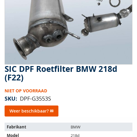
van
de
afbeeldingen-
gallerij
SIC DPF Roetfilter BMW 218d
Ga
naar
(F22)
het
begin
NIET OP VOORRAAD
van
de
SKU
DPF-G3553S
afbeeldingen-
gallerij
Weer beschikbaar? ✉
Het
Fabrikant
BMW
artikel
Model
218d