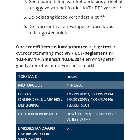
Geen aanbetaling van het oude onderdeel of
teruggave van het "oude" KAT / DPF vereist *
De belastingklasse verandert niet **
De fabrikant is een Europese fabriek voor
uitlaatgastechniek
Onze
roetfilters en katalysatoren
zijn
getest
in
overeenstemming met
VN / ECE-Reglement nr.
103-Rev.1 + Amend.1 10.06.2014
en onbeperkt
goedgekeurd voor de Europese markt.
TOESTAND
nieuw
MOTORCODE
N47D20C
ORIGINELE
18308508993, 18308508994,
ONDERDEELNUMMERS /
18308508995, 18307823496,
BEPERKING
18308515604
REFERENTIENUMMER
Bosal 097-753; EEC BM6063T;
Walker 73190
EMISSIESTANDAARD
5
FABRIKANT / EURO-
STANDAARD