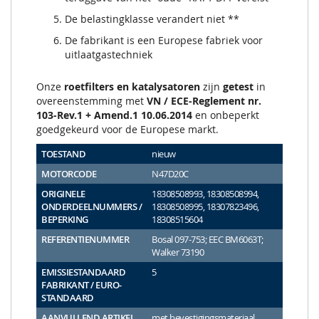
De belastingklasse verandert niet **
De fabrikant is een Europese fabriek voor
uitlaatgastechniek
Onze
roetfilters en katalysatoren
zijn
getest
in
overeenstemming met
VN / ECE-Reglement nr.
103-Rev.1 + Amend.1 10.06.2014
en onbeperkt
goedgekeurd voor de Europese markt.
TOESTAND
nieuw
MOTORCODE
N47D20C
ORIGINELE
18308508993, 18308508994,
ONDERDEELNUMMERS /
18308508995, 18307823496,
BEPERKING
18308515604
REFERENTIENUMMER
Bosal 097-753; EEC BM6063T;
Walker 73190
EMISSIESTANDAARD
5
FABRIKANT / EURO-
STANDAARD
AANVULLEND ARTIKEL
met bevestigingsmateriaal