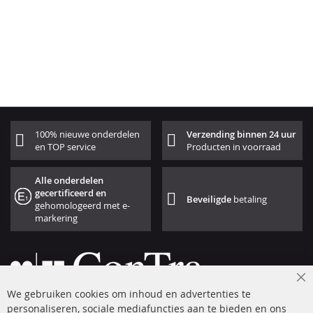
100% nieuwe onderdelen
Verzending binnen 24 uur
en TOP service
Producten in voorraad
Alle onderdelen
gecertificeerd en
Beveiligde
betaling
gehomologeerd met e-
markering
Cl
We gebruiken cookies om inhoud en advertenties te
Co
Ba
personaliseren, sociale mediafuncties aan te bieden en ons