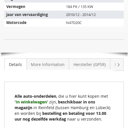
de
Vermogen
184 PK / 135 KW
volgende
Jaar van vervaardiging
2010/12 - 2014/12
voertuigen:
Motorcode
N47D20C
SIC
NIET
Roetfilter
OP
BMW
VOORRAAD
120xd
Volge
Details
More Information
Hersteller (GPSR)
Review
(F21)
Alle auto-onderdelen
, die u hier kunt kopen met
'In winkelwagen'
zijn,
beschikbaar in ons
magazijn
in Reinfeld (tussen Hamburg en Lübeck)
en worden bij
bestelling en betaling voor 13.00
uur nog dezelfde werkdag
naar u verzonden.