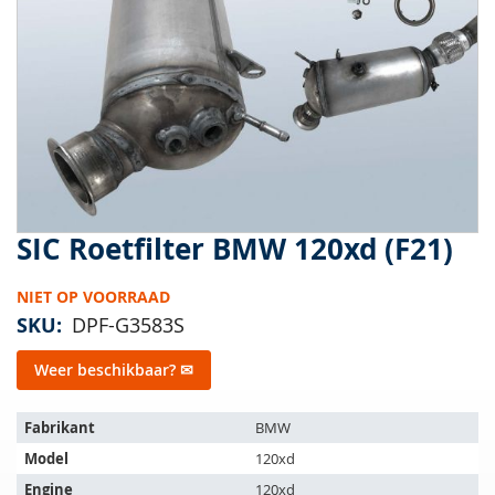
van
de
afbeeldingen-
gallerij
SIC Roetfilter BMW 120xd (F21)
Ga
naar
het
NIET OP VOORRAAD
begin
SKU
DPF-G3583S
van
de
Weer beschikbaar? ✉
afbeeldingen-
gallerij
Het
Fabrikant
BMW
artikel
Model
120xd
past
op
Engine
120xd