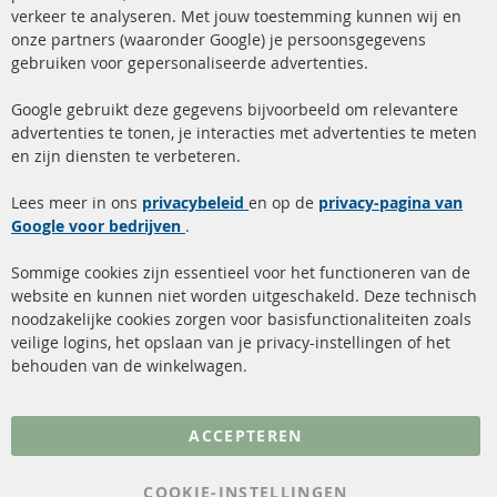
+49 (0) 4533 799 00 0
verkeer te analyseren. Met jouw toestemming kunnen wij en
onze partners (waaronder Google) je persoonsgegevens
ma-do: 09-17 u, vr Fr 09-16 u
gebruiken voor gepersonaliseerde advertenties.
info@contra-automotive.de
facebook
instagram
Google gebruikt deze gegevens bijvoorbeeld om relevantere
advertenties te tonen, je interacties met advertenties te meten
Snelle links
Kundenservice
en zijn diensten te verbeteren.
Roetfilter (DPF)
Over ons
Lees meer in ons
privacybeleid
en op de
privacy-pagina van
Google voor bedrijven
Roetfilter reiniging
.
Betaalmethoden
Katalysator (KAT)
Verzendingskosten
Sommige cookies zijn essentieel voor het functioneren van de
website en kunnen niet worden uitgeschakeld. Deze technisch
sensoren
Contact
noodzakelijke cookies zorgen voor basisfunctionaliteiten zoals
veilige logins, het opslaan van je privacy-instellingen of het
FAQ
Annuleer contract
behouden van de winkelwagen.
Meer links
ACCEPTEREN
Gegevensbescherming
AGB
COOKIE-INSTELLINGEN