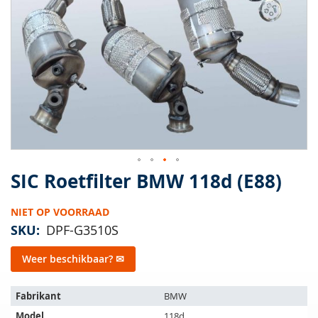
van
de
afbeeldingen-
gallerij
SIC Roetfilter BMW 118d (E88)
Ga
naar
het
NIET OP VOORRAAD
begin
SKU
DPF-G3510S
van
de
Weer beschikbaar? ✉
afbeeldingen-
gallerij
Het
Fabrikant
BMW
artikel
Model
118d