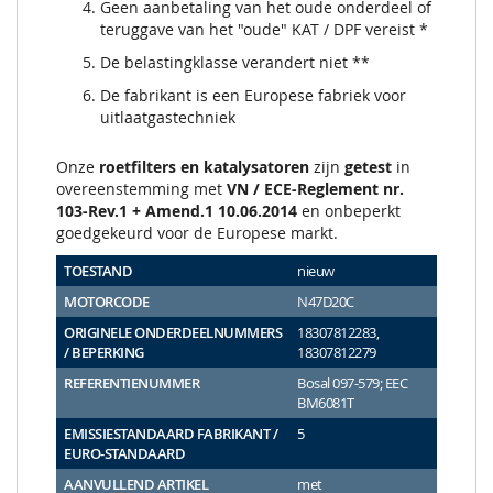
Geen aanbetaling van het oude onderdeel of
teruggave van het "oude" KAT / DPF vereist *
De belastingklasse verandert niet **
De fabrikant is een Europese fabriek voor
uitlaatgastechniek
Onze
roetfilters en katalysatoren
zijn
getest
in
overeenstemming met
VN / ECE-Reglement nr.
103-Rev.1 + Amend.1 10.06.2014
en onbeperkt
goedgekeurd voor de Europese markt.
TOESTAND
nieuw
MOTORCODE
N47D20C
ORIGINELE ONDERDEELNUMMERS
18307812283,
/ BEPERKING
18307812279
REFERENTIENUMMER
Bosal 097-579; EEC
BM6081T
EMISSIESTANDAARD FABRIKANT /
5
EURO-STANDAARD
AANVULLEND ARTIKEL
met