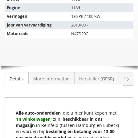
past
op
Engine
118d
de
Vermogen
136 PK / 100 KW
volgende
Jaar van vervaardiging
2010/09 -
voertuigen:
Motorcode
N47D20C
SIC
NIET
Roetfilter
OP
BMW
VOORRAAD
118d
Volge
Details
More Information
Hersteller (GPSR)
Review
(E88)
Alle auto-onderdelen
, die u hier kunt kopen met
'In winkelwagen'
zijn,
beschikbaar in ons
magazijn
in Reinfeld (tussen Hamburg en Lübeck)
en worden bij
bestelling en betaling voor 13.00
uur nog dezelfde werkdag
naar u verzonden.