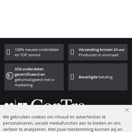
100% nieuwe onderdelen
Verzending binnen 24 uur
en TOP service
Producten in voorraad
Alle onderdelen
gecertificeerd en
Beveiligde
betaling
gehomologeerd met e-
markering
Cl
We gebruiken cookies om inhoud en advertenties te
Co
Ba
personaliseren, sociale mediafuncties aan te bieden en ons
+49 (0) 4533 799 00 0
verkeer te analyseren. Met jouw toestemming kunnen wij en