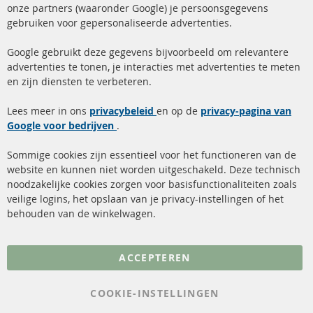
onze partners (waaronder Google) je persoonsgegevens
ma-do: 09-17 u, vr Fr 09-16 u
gebruiken voor gepersonaliseerde advertenties.
info@contra-automotive.de
facebook
instagram
Google gebruikt deze gegevens bijvoorbeeld om relevantere
advertenties te tonen, je interacties met advertenties te meten
Snelle links
Kundenservice
en zijn diensten te verbeteren.
Roetfilter (DPF)
Over ons
Lees meer in ons
privacybeleid
en op de
privacy-pagina van
Google voor bedrijven
Roetfilter reiniging
.
Betaalmethoden
Katalysator (KAT)
Verzendingskosten
Sommige cookies zijn essentieel voor het functioneren van de
website en kunnen niet worden uitgeschakeld. Deze technisch
sensoren
Contact
noodzakelijke cookies zorgen voor basisfunctionaliteiten zoals
veilige logins, het opslaan van je privacy-instellingen of het
FAQ
Annuleer contract
behouden van de winkelwagen.
Meer links
ACCEPTEREN
Gegevensbescherming
AGB
COOKIE-INSTELLINGEN
Annuleringsvoorwaarden