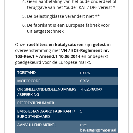
Geen aanbetaling van het oude onderdeel of
teruggave van het "oude" KAT / DPF vereist *
De belastingklasse verandert niet **
De fabrikant is een Europese fabriek voor
uitlaatgastechniek
Onze
roetfilters en katalysatoren
zijn
getest
in
overeenstemming met
VN / ECE-Reglement nr.
103-Rev.1 + Amend.1 10.06.2014
en onbeperkt
goedgekeurd voor de Europese markt.
TOESTAND
nieuw
MOTORCODE
CRCA
ORIGINELE ONDERDEELNUMMERS
7P6254800AX
/ BEPERKING
REFERENTIENUMMER
EMISSIESTANDAARD FABRIKANT /
5
EURO-STANDAARD
AANVULLEND ARTIKEL
met
bevestigingsmateriaal