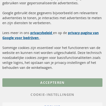
gebruiken voor gepersonaliseerde advertenties.
info@contra-automotive.de
facebook
instagram
Google gebruikt deze gegevens bijvoorbeeld om relevantere
advertenties te tonen, je interacties met advertenties te meten
Snelle links
Kundenservice
en zijn diensten te verbeteren.
Roetfilter (DPF)
Over ons
Lees meer in ons
privacybeleid
en op de
privacy-pagina van
Google voor bedrijven
Roetfilter reiniging
.
Betaalmethoden
Katalysator (KAT)
Verzendingskosten
Sommige cookies zijn essentieel voor het functioneren van de
website en kunnen niet worden uitgeschakeld. Deze technisch
sensoren
Contact
noodzakelijke cookies zorgen voor basisfunctionaliteiten zoals
veilige logins, het opslaan van je privacy-instellingen of het
FAQ
Annuleer contract
behouden van de winkelwagen.
Meer links
ACCEPTEREN
Gegevensbescherming
AGB
COOKIE-INSTELLINGEN
Annuleringsvoorwaarden