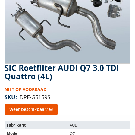
van
de
afbeeldingen-
gallerij
SIC Roetfilter AUDI Q7 3.0 TDI
Ga
naar
Quattro (4L)
het
begin
NIET OP VOORRAAD
van
de
SKU
DPF-G5159S
afbeeldingen-
gallerij
Weer beschikbaar? ✉
Het
Fabrikant
AUDI
artikel
Model
Q7