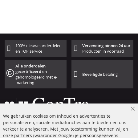
100% nieuwe onderdelen
Verzending binnen 24 uur
en TOP service
Producten in voorraad
Alle onderdelen
gecertificeerd en
Beveiligde
betaling
gehomologeerd met e-
markering
Cl
We gebruiken cookies om inhoud en advertenties te
Co
Ba
personaliseren, sociale mediafuncties aan te bieden en ons
+49 (0) 4533 799 00 0
verkeer te analyseren. Met jouw toestemming kunnen wij en
onze partners (waaronder Google) je persoonsgegevens
ma-do: 09-17 u, vr Fr 09-16 u