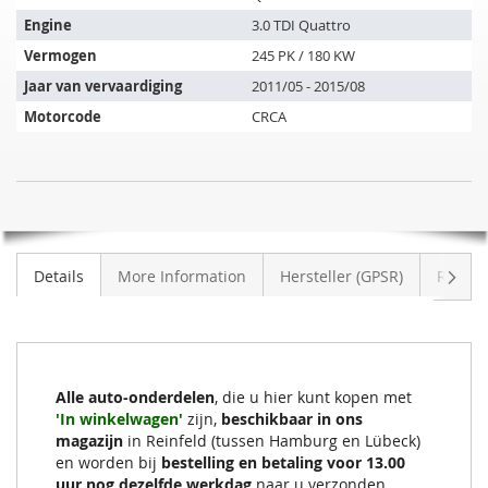
past
op
Engine
3.0 TDI Quattro
de
Vermogen
245 PK / 180 KW
volgende
Jaar van vervaardiging
2011/05 - 2015/08
voertuigen:
Motorcode
CRCA
SIC
NIET
Roetfilter
OP
AUDI
VOORRAAD
Q7
Volge
Details
More Information
Hersteller (GPSR)
Review
3.0
TDI
Quattro
(4L)
Alle auto-onderdelen
, die u hier kunt kopen met
'In winkelwagen'
zijn,
beschikbaar in ons
magazijn
in Reinfeld (tussen Hamburg en Lübeck)
en worden bij
bestelling en betaling voor 13.00
uur nog dezelfde werkdag
naar u verzonden.