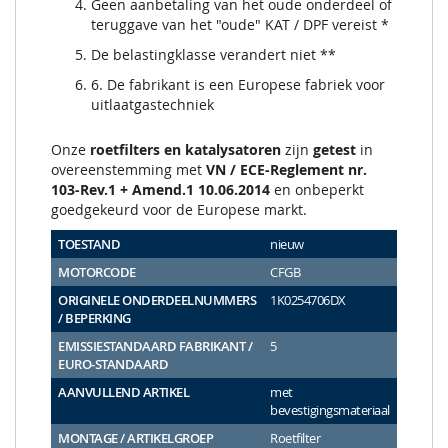
Geen aanbetaling van het oude onderdeel of
teruggave van het "oude" KAT / DPF vereist *
De belastingklasse verandert niet **
6. De fabrikant is een Europese fabriek voor
uitlaatgastechniek
Onze
roetfilters en katalysatoren
zijn
getest
in
overeenstemming met
VN / ECE-Reglement nr.
103-Rev.1 + Amend.1 10.06.2014
en onbeperkt
goedgekeurd voor de Europese markt.
TOESTAND
nieuw
MOTORCODE
CFGB
ORIGINELE ONDERDEELNUMMERS
1K0254706DX
/ BEPERKING
EMISSIESTANDAARD FABRIKANT /
5
EURO-STANDAARD
AANVULLEND ARTIKEL
met
bevestigingsmateriaal
MONTAGE / ARTIKELGROEP
Roetfilter