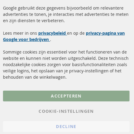
facebook
instagram
Google gebruikt deze gegevens bijvoorbeeld om relevantere
advertenties te tonen, je interacties met advertenties te meten
Snelle links
Kundenservice
en zijn diensten te verbeteren.
Roetfilter (DPF)
Over ons
Lees meer in ons
privacybeleid
en op de
privacy-pagina van
Google voor bedrijven
Roetfilter reiniging
.
Betaalmethoden
Katalysator (KAT)
Verzendingskosten
Sommige cookies zijn essentieel voor het functioneren van de
website en kunnen niet worden uitgeschakeld. Deze technisch
sensoren
Contact
noodzakelijke cookies zorgen voor basisfunctionaliteiten zoals
veilige logins, het opslaan van je privacy-instellingen of het
FAQ
Annuleer contract
behouden van de winkelwagen.
Meer links
ACCEPTEREN
Gegevensbescherming
AGB
COOKIE-INSTELLINGEN
Annuleringsvoorwaarden
DECLINE
Impressum