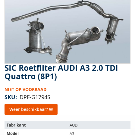
van
de
afbeeldingen-
gallerij
SIC Roetfilter AUDI A3 2.0 TDI
Ga
naar
Quattro (8P1)
het
begin
NIET OP VOORRAAD
van
de
SKU
DPF-G1794S
afbeeldingen-
gallerij
Weer beschikbaar? ✉
Het
Fabrikant
AUDI
artikel
Model
A3