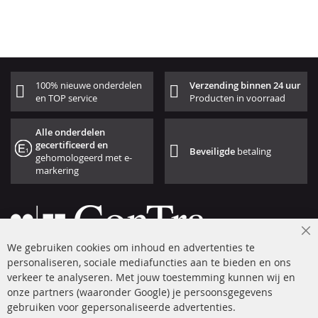
100% nieuwe onderdelen
Verzending binnen 24 uur
en TOP service
Producten in voorraad
Alle onderdelen
gecertificeerd en
Beveiligde
betaling
gehomologeerd met e-
markering
Cl
We gebruiken cookies om inhoud en advertenties te
Co
Ba
personaliseren, sociale mediafuncties aan te bieden en ons
+49 (0) 4533 799 00 0
verkeer te analyseren. Met jouw toestemming kunnen wij en
onze partners (waaronder Google) je persoonsgegevens
ma-do: 09-17 u, vr Fr 09-16 u
gebruiken voor gepersonaliseerde advertenties.
info@contra-automotive.de