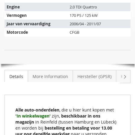
past
op
Engine
2.0 TDI Quattro
de
Vermogen
170 PS / 125 kW
volgende
Jaar van vervaardiging
2006/04 - 2011/07
voertuigen:
Motorcode
CFGB
SIC
NIET
Roetfilter
OP
AUDI
VOORRAAD
A3
Volge
Details
More Information
Hersteller (GPSR)
Review
2.0
TDI
Quattro
(8P1)
Alle auto-onderdelen
, die u hier kunt kopen met
'In winkelwagen'
zijn,
beschikbaar in ons
magazijn
in Reinfeld (tussen Hamburg en Lübeck)
en worden bij
bestelling en betaling voor 13.00
uur nog dezelfde werkdag
naar u verzonden.