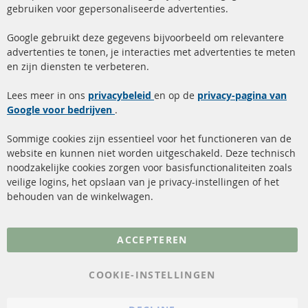
gebruiken voor gepersonaliseerde advertenties.
info@contra-automotive.de
facebook
instagram
Google gebruikt deze gegevens bijvoorbeeld om relevantere
advertenties te tonen, je interacties met advertenties te meten
Snelle links
Kundenservice
en zijn diensten te verbeteren.
Roetfilter (DPF)
Over ons
Lees meer in ons
privacybeleid
en op de
privacy-pagina van
Google voor bedrijven
Roetfilter reiniging
.
Betaalmethoden
Katalysator (KAT)
Verzendingskosten
Sommige cookies zijn essentieel voor het functioneren van de
website en kunnen niet worden uitgeschakeld. Deze technisch
sensoren
Contact
noodzakelijke cookies zorgen voor basisfunctionaliteiten zoals
veilige logins, het opslaan van je privacy-instellingen of het
FAQ
Annuleer contract
behouden van de winkelwagen.
Meer links
ACCEPTEREN
Gegevensbescherming
AGB
COOKIE-INSTELLINGEN
Annuleringsvoorwaarden