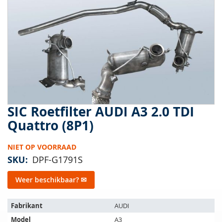
van
de
afbeeldingen-
gallerij
SIC Roetfilter AUDI A3 2.0 TDI
Ga
naar
Quattro (8P1)
het
begin
NIET OP VOORRAAD
van
de
SKU
DPF-G1791S
afbeeldingen-
gallerij
Weer beschikbaar? ✉
Het
Fabrikant
AUDI
artikel
Model
A3