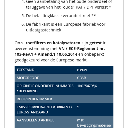
Geen aanbetaling van het oude onderdeel of
teruggave van het "oude" KAT / DPF vereist *
De belastingklasse verandert niet **
De fabrikant is een Europese fabriek voor
uitlaatgastechniek
Onze
roetfilters en katalysatoren
zijn
getest
in
overeenstemming met
VN / ECE-Reglement nr.
103-Rev.1 + Amend.1 10.06.2014
en onbeperkt
goedgekeurd voor de Europese markt.
TOESTAND
nieuw
MOTORCODE
CBAB
ORIGINELE ONDERDEELNUMMERS
1K0254705JX
/ BEPERKING
REFERENTIENUMMER
EMISSIESTANDAARD FABRIKANT /
5
EURO-STANDAARD
AANVULLEND ARTIKEL
met
bevestigingsmateriaal