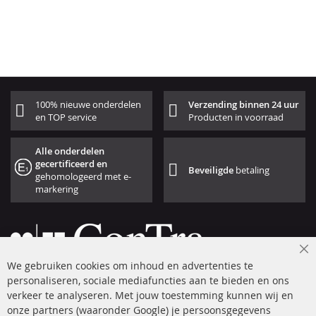
100% nieuwe onderdelen
Verzending binnen 24 uur
en TOP service
Producten in voorraad
Alle onderdelen
gecertificeerd en
Beveiligde
betaling
gehomologeerd met e-
markering
Cl
We gebruiken cookies om inhoud en advertenties te
Co
Ba
personaliseren, sociale mediafuncties aan te bieden en ons
+49 (0) 4533 799 00 0
verkeer te analyseren. Met jouw toestemming kunnen wij en
onze partners (waaronder Google) je persoonsgegevens
ma-do: 09-17 u, vr Fr 09-16 u