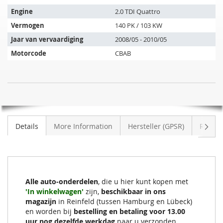
past
op
Engine
2.0 TDI Quattro
de
Vermogen
140 PK / 103 KW
volgende
Jaar van vervaardiging
2008/05 - 2010/05
voertuigen:
Motorcode
CBAB
SIC
NIET
Roetfilter
OP
AUDI
VOORRAAD
A3
Volge
Details
More Information
Hersteller (GPSR)
Review
2.0
TDI
Quattro
(8P1)
Alle auto-onderdelen
, die u hier kunt kopen met
'In winkelwagen'
zijn,
beschikbaar in ons
magazijn
in Reinfeld (tussen Hamburg en Lübeck)
en worden bij
bestelling en betaling voor 13.00
uur nog dezelfde werkdag
naar u verzonden.