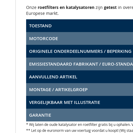
Onze
roetfilters en katalysatoren
zijn
getest
in ove
Europese markt.
TOESTAND
MOTORCODE
ORIGINELE ONDERDEELNUMMERS / BEPERKING
EMISSIESTANDAARD FABRIKANT / EURO-STAND
AANVULLEND ARTIKEL
MONTAGE / ARTIKELGROEP
VERGELIJKBAAR MET ILLUSTRATIE
GARANTIE
* Wij laten de oude katalysator en roetfilter gratis bij u ophale
** Let op de euronorm van uw voertuig voordat u koopt! (Wij st