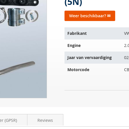
(5N)
Weer beschikbaar? ✉
Het
Fabrikant
V
artikel
past
Engine
2.
op
de
Jaar van vervaardiging
02
volgende
voertuigen:
Motorcode
C
SIC
NIET
Roetfilter
OP
VW
VOORRAAD
Tiguan
2.0
er (GPSR)
Reviews
TDI