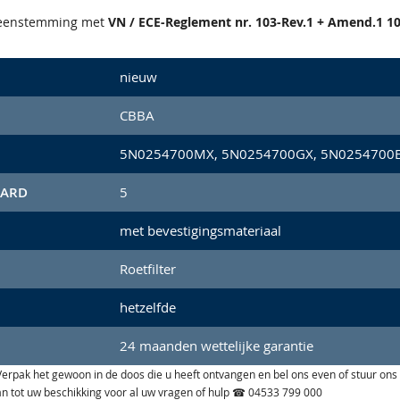
reenstemming met
VN / ECE-Reglement nr. 103-Rev.1 + Amend.1 10
nieuw
CBBA
5N0254700MX, 5N0254700GX, 5N0254700E
AARD
5
met bevestigingsmateriaal
Roetfilter
hetzelfde
24 maanden wettelijke garantie
n. Verpak het gewoon in de doos die u heeft ontvangen en bel ons even of stuur ons
aan tot uw beschikking voor al uw vragen of hulp ☎ 04533 799 000