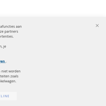
iafuncties aan
Close
ze partners
Cooki
Bar
rtenties.
ficeerd en
Beveiligde
betaling
markering
, je
Meer links
jven
.
Gegevensbescherming
n niet worden
AGB
teiten zoals
Annuleringsvoorwaarden
inkelwagen.
Impressum
Cookie-instellingen
CLINE