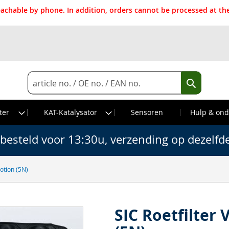
reachable by phone. In addition, orders cannot be processed at 
Search
Search
ter
KAT-Katalysator
Sensoren
Hulp & ond
besteld voor 13:30u, verzending op dezelfd
otion (5N)
SIC Roetfilter