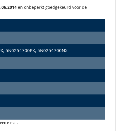
.06.2014
en onbeperkt goedgekeurd voor de
X, 5N0254700PX, 5N0254700NX
 een e-mail.