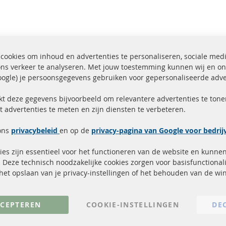
cookies om inhoud en advertenties te personaliseren, sociale med
ons verkeer te analyseren. Met jouw toestemming kunnen wij en on
ogle) je persoonsgegevens gebruiken voor gepersonaliseerde adve
ending binnen 24 uur
Alle onderdelen gecerti
ucten in voorraad
gehomologeerd met e-
kt deze gegevens bijvoorbeeld om relevantere advertenties te tonen
t advertenties te meten en zijn diensten te verbeteren.
Snelle links
Kundenservice
ons
privacybeleid
en op de
privacy-pagina van Google voor bedri
Roetfilter (DPF)
Over ons
es zijn essentieel voor het functioneren van de website en kunne
Roetfilter reiniging
Betaalmethoden
 Deze technisch noodzakelijke cookies zorgen voor basisfunctionali
Katalysator (KAT)
Verzendingskosten
, het opslaan van je privacy-instellingen of het behouden van de w
sensoren
Contact
FAQ
Annuleer contract
CEPTEREN
COOKIE-INSTELLINGEN
DE