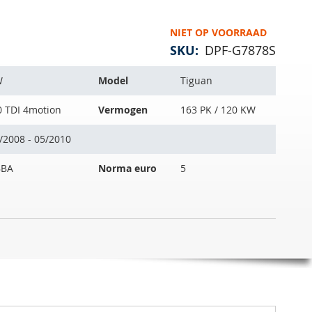
NIET OP VOORRAAD
SKU
DPF-G7878S
W
Model
Tiguan
0 TDI 4motion
Vermogen
163 PK / 120 KW
/2008 - 05/2010
BBA
Norma euro
5