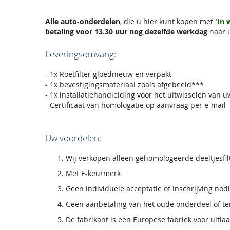
de
afbeeldingen-
gallerij
Alle auto-onderdelen
, die u hier kunt kopen met
'In
betaling voor 13.30 uur nog dezelfde werkdag
naar 
Leveringsomvang:
- 1x Roetfilter gloednieuw en verpakt
- 1x bevestigingsmateriaal zoals afgebeeld***
- 1x installatiehandleiding voor het uitwisselen van u
- Certificaat van homologatie op aanvraag per e-mail
Uw voordelen:
Wij verkopen alleen gehomologeerde deeltjesfi
Met E-keurmerk
Geen individuele acceptatie of inschrijving nod
Geen aanbetaling van het oude onderdeel of ter
De fabrikant is een Europese fabriek voor uitla