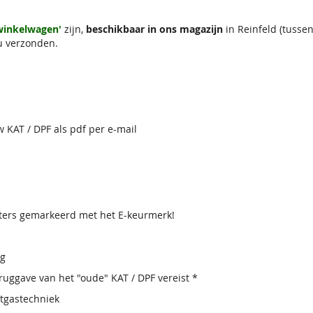
4motion
(5N)
 winkelwagen'
zijn,
beschikbaar in ons magazijn
in Reinfeld (tuss
u verzonden.
w KAT / DPF als pdf per e-mail
lters gemarkeerd met het E-keurmerk!
ig
uggave van het "oude" KAT / DPF vereist *
atgastechniek