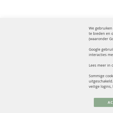
We gebruiken 
te bieden en 
(waaronder Go
100% nieuwe onderdelen en TOP
Verz
service
Prod
Google gebrui
interacties me
Lees meer in 
Sommige cooki
uitgeschakeld.
+49 (0) 4533 799 00 0
veilige logins
ma-do: 09-17 u, vr Fr 09-16 u
info@contra-automotive.de
AC
facebook
instagram