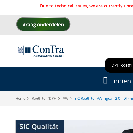
Due to technical issues, we are currently un
Ga
naar
de
inhoud
DPF-Roetfil
Indien 
Home
Roetfilter (DPF)
VW
SIC Roetfilter VW Tiguan 2.0 TDI 4m
Ga
naar