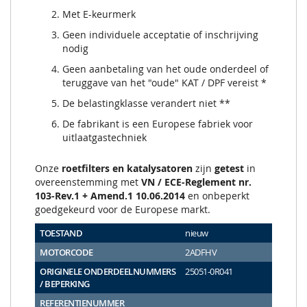
Met E-keurmerk
Geen individuele acceptatie of inschrijving
nodig
Geen aanbetaling van het oude onderdeel of
teruggave van het "oude" KAT / DPF vereist *
De belastingklasse verandert niet **
De fabrikant is een Europese fabriek voor
uitlaatgastechniek
Onze
roetfilters en katalysatoren
zijn
getest
in
overeenstemming met
VN / ECE-Reglement nr.
103-Rev.1 + Amend.1 10.06.2014
en onbeperkt
goedgekeurd voor de Europese markt.
TOESTAND
nieuw
MOTORCODE
2ADFHV
ORIGINELE ONDERDEELNUMMERS
25051-0R041
/ BEPERKING
REFERENTIENUMMER