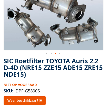
van
de
afbeeldingen-
gallerij
SIC Roetfilter TOYOTA Auris 2.2
Ga
naar
D-4D (NRE15 ZZE15 ADE15 ZRE15
het
NDE15)
begin
van
de
NIET OP VOORRAAD
afbeeldingen-
SKU
DPF-G5890S
gallerij
Weer beschikbaar? ✉