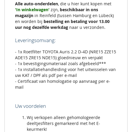
Alle auto-onderdelen
, die u hier kunt kopen met
ADE15
'In winkelwagen'
zijn,
beschikbaar in ons
ZRE15
magazijn
in Reinfeld (tussen Hamburg en Lübeck)
NDE15)
en worden bij
bestelling en betaling voor 13.00
uur nog dezelfde werkdag
naar u verzonden.
Leveringsomvang:
- 1x Roetfilter TOYOTA Auris 2.2 D-4D (NRE15 ZZE15
ADE15 ZRE15 NDE15) gloednieuw en verpakt
- 1x bevestigingsmateriaal zoals afgebeeld***
- 1x installatiehandleiding voor het uitwisselen van
uw KAT / DPF als pdf per e-mail
- Certificaat van homologatie op aanvraag per e-
mail
Uw voordelen
Wij verkopen alleen gehomologeerde
deeltjesfilters gemarkeerd met het E-
keurmerk!