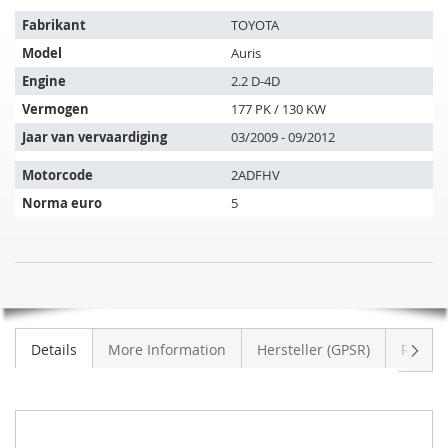
Het
Fabrikant
TOYOTA
artikel
Model
Auris
past
op
Engine
2.2 D-4D
de
Vermogen
177 PK / 130 KW
volgende
Jaar van vervaardiging
03/2009 - 09/2012
voertuigen:
Motorcode
2ADFHV
Norma euro
5
SIC
NIET
Roetfilter
OP
TOYOTA
VOORRAAD
Auris
Volge
Details
More Information
Hersteller (GPSR)
Review
2.2
D-
4D
(NRE15
ZZE15