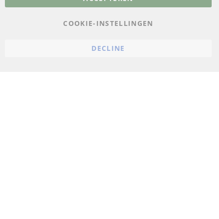
Gegevensbescherming
AGB
COOKIE-INSTELLINGEN
Annuleringsvoorwaarden
DECLINE
Impressum
Cookie-instellingen
© 2023 ConTra Automotive GmbH. All Rights Reserved.