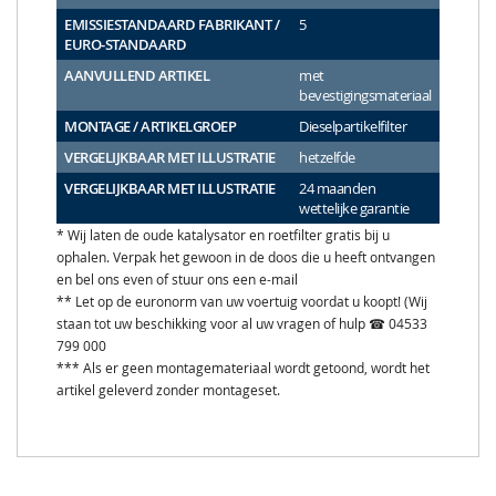
EMISSIESTANDAARD FABRIKANT /
5
EURO-STANDAARD
AANVULLEND ARTIKEL
met
bevestigingsmateriaal
MONTAGE / ARTIKELGROEP
Dieselpartikelfilter
VERGELIJKBAAR MET ILLUSTRATIE
hetzelfde
VERGELIJKBAAR MET ILLUSTRATIE
24 maanden
wettelijke garantie
* Wij laten de oude katalysator en roetfilter gratis bij u
ophalen. Verpak het gewoon in de doos die u heeft ontvangen
en bel ons even of stuur ons een e-mail
** Let op de euronorm van uw voertuig voordat u koopt! (Wij
staan tot uw beschikking voor al uw vragen of hulp ☎ 04533
799 000
*** Als er geen montagemateriaal wordt getoond, wordt het
artikel geleverd zonder montageset.