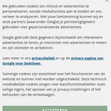
Cl
We gebruiken cookies om inhoud en advertenties te
Co
Ba
personaliseren, sociale mediafuncties aan te bieden en ons
+49 (0) 4533 799 00 0
verkeer te analyseren. Met jouw toestemming kunnen wij en
onze partners (waaronder Google) je persoonsgegevens
ma-do: 09-17 u, vr Fr 09-16 u
gebruiken voor gepersonaliseerde advertenties.
info@contra-automotive.de
facebook
instagram
Google gebruikt deze gegevens bijvoorbeeld om relevantere
advertenties te tonen, je interacties met advertenties te meten
Snelle links
Kundenservice
en zijn diensten te verbeteren.
Roetfilter (DPF)
Over ons
Lees meer in ons
privacybeleid
en op de
privacy-pagina van
Google voor bedrijven
Roetfilter reiniging
.
Betaalmethoden
Katalysator (KAT)
Verzendingskosten
Sommige cookies zijn essentieel voor het functioneren van de
website en kunnen niet worden uitgeschakeld. Deze technisch
sensoren
Contact
noodzakelijke cookies zorgen voor basisfunctionaliteiten zoals
veilige logins, het opslaan van je privacy-instellingen of het
FAQ
Annuleer contract
behouden van de winkelwagen.
Meer links
ACCEPTEREN