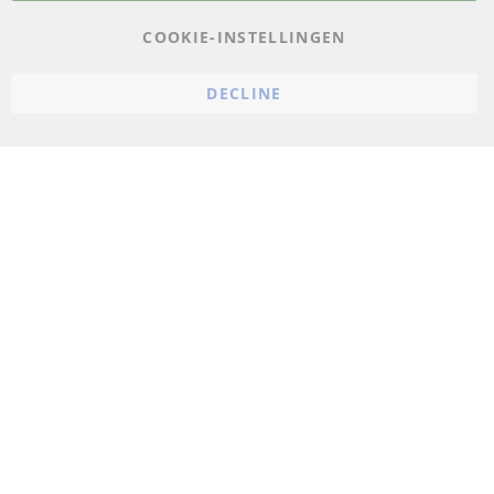
AGB
COOKIE-INSTELLINGEN
Annuleringsvoorwaarden
DECLINE
Impressum
Cookie-instellingen
© 2023 ConTra Automotive GmbH. All Rights Reserved.