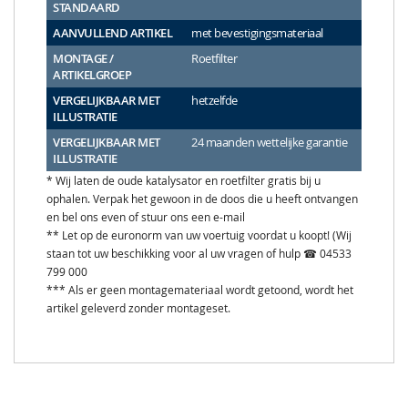
STANDAARD
AANVULLEND ARTIKEL
met bevestigingsmateriaal
MONTAGE /
Roetfilter
ARTIKELGROEP
VERGELIJKBAAR MET
hetzelfde
ILLUSTRATIE
VERGELIJKBAAR MET
24 maanden wettelijke garantie
ILLUSTRATIE
* Wij laten de oude katalysator en roetfilter gratis bij u
ophalen. Verpak het gewoon in de doos die u heeft ontvangen
en bel ons even of stuur ons een e-mail
** Let op de euronorm van uw voertuig voordat u koopt! (Wij
staan tot uw beschikking voor al uw vragen of hulp ☎ 04533
799 000
*** Als er geen montagemateriaal wordt getoond, wordt het
artikel geleverd zonder montageset.