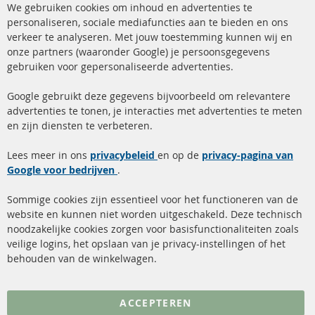
We gebruiken cookies om inhoud en advertenties te
Co
Ba
personaliseren, sociale mediafuncties aan te bieden en ons
+49 (0) 4533 799 00 0
verkeer te analyseren. Met jouw toestemming kunnen wij en
onze partners (waaronder Google) je persoonsgegevens
ma-do: 09-17 u, vr Fr 09-16 u
gebruiken voor gepersonaliseerde advertenties.
info@contra-automotive.de
facebook
instagram
Google gebruikt deze gegevens bijvoorbeeld om relevantere
advertenties te tonen, je interacties met advertenties te meten
Snelle links
Kundenservice
en zijn diensten te verbeteren.
Roetfilter (DPF)
Over ons
Lees meer in ons
privacybeleid
en op de
privacy-pagina van
Google voor bedrijven
Roetfilter reiniging
.
Betaalmethoden
Katalysator (KAT)
Verzendingskosten
Sommige cookies zijn essentieel voor het functioneren van de
website en kunnen niet worden uitgeschakeld. Deze technisch
sensoren
Contact
noodzakelijke cookies zorgen voor basisfunctionaliteiten zoals
veilige logins, het opslaan van je privacy-instellingen of het
FAQ
Annuleer contract
behouden van de winkelwagen.
Meer links
ACCEPTEREN
Gegevensbescherming