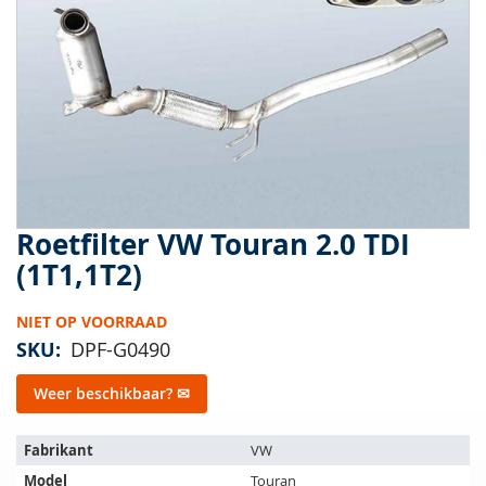
van
de
afbeeldingen-
gallerij
Roetfilter VW Touran 2.0 TDI
Ga
naar
(1T1,1T2)
het
begin
NIET OP VOORRAAD
van
de
SKU
DPF-G0490
afbeeldingen-
gallerij
Weer beschikbaar? ✉
Het
Fabrikant
VW
artikel
Model
Touran