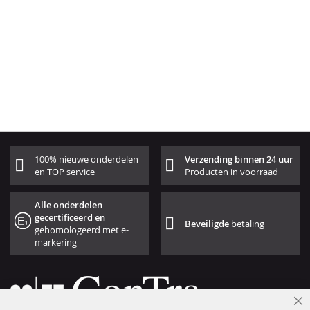
100% nieuwe onderdelen
Verzending binnen 24 uur
en TOP service
Producten in voorraad
Alle onderdelen
gecertificeerd en
Beveiligde
betaling
gehomologeerd met e-
markering
Cl