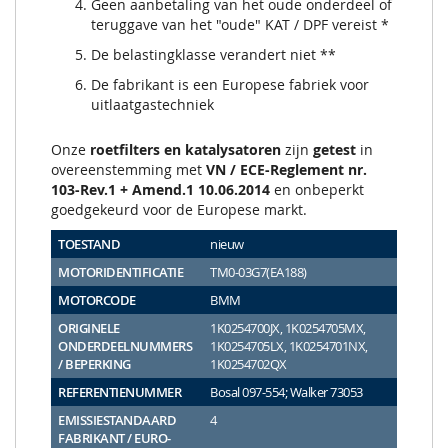
Geen aanbetaling van het oude onderdeel of
teruggave van het "oude" KAT / DPF vereist *
De belastingklasse verandert niet **
De fabrikant is een Europese fabriek voor
uitlaatgastechniek
Onze
roetfilters en katalysatoren
zijn
getest
in
overeenstemming met
VN / ECE-Reglement nr.
103-Rev.1 + Amend.1 10.06.2014
en onbeperkt
goedgekeurd voor de Europese markt.
TOESTAND
nieuw
MOTORIDENTIFICATIE
TM0-03G7(EA188)
MOTORCODE
BMM
ORIGINELE
1K0254700JX, 1K0254705MX,
ONDERDEELNUMMERS
1K0254705LX, 1K0254701NX,
/ BEPERKING
1K0254702QX
REFERENTIENUMMER
Bosal 097-554; Walker 73053
EMISSIESTANDAARD
4
FABRIKANT / EURO-