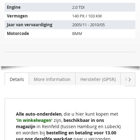
past
op
Engine
2.0 TDI
de
Vermogen
140 PK / 103 KW
volgende
Jaar van vervaardiging
2005/11 - 2010/05
voertuigen:
Motorcode
BMM
Roetfilter
NIET
VW
OP
Touran
VOORRAAD
2.0
Volge
Details
More Information
Hersteller (GPSR)
Review
TDI
(1T1,1T2)
Alle auto-onderdelen
, die u hier kunt kopen met
'In winkelwagen'
zijn,
beschikbaar in ons
magazijn
in Reinfeld (tussen Hamburg en Lübeck)
en worden bij
bestelling en betaling voor 13.00
uur nog dezelfde werkdag
naar u verzonden.