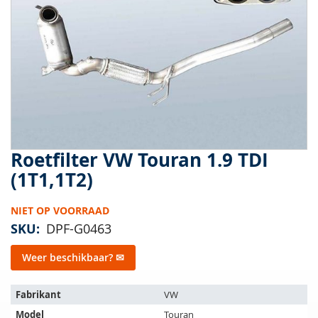
van
de
afbeeldingen-
gallerij
Roetfilter VW Touran 1.9 TDI
Ga
naar
(1T1,1T2)
het
begin
NIET OP VOORRAAD
van
de
SKU
DPF-G0463
afbeeldingen-
gallerij
Weer beschikbaar? ✉
Het
Fabrikant
VW
artikel
Model
Touran