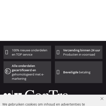
100% nieuwe onderdelen
Verzending binnen 24 uur
en TOP service
Producten in voorraad
Alle onderdelen
gecertificeerd en
Beveiligde
betaling
gehomologeerd met e-
markering
Cl
We gebruiken cookies om inhoud en advertenties te
Co