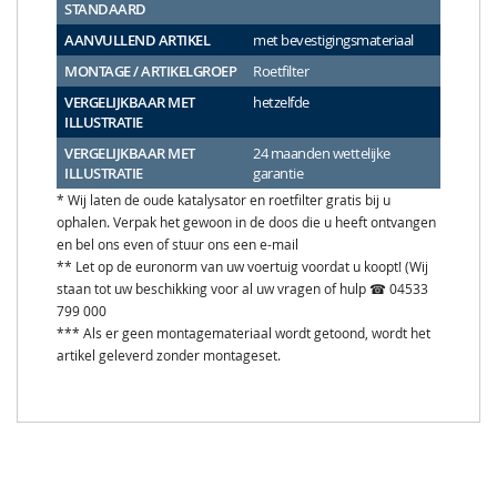
STANDAARD
AANVULLEND ARTIKEL
met bevestigingsmateriaal
MONTAGE / ARTIKELGROEP
Roetfilter
VERGELIJKBAAR MET
hetzelfde
ILLUSTRATIE
VERGELIJKBAAR MET
24 maanden wettelijke
ILLUSTRATIE
garantie
* Wij laten de oude katalysator en roetfilter gratis bij u
ophalen. Verpak het gewoon in de doos die u heeft ontvangen
en bel ons even of stuur ons een e-mail
** Let op de euronorm van uw voertuig voordat u koopt! (Wij
staan tot uw beschikking voor al uw vragen of hulp ☎ 04533
799 000
*** Als er geen montagemateriaal wordt getoond, wordt het
artikel geleverd zonder montageset.