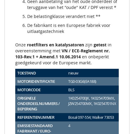
Geen aanbetaling van het oude onderdeel of
teruggave van het "oude" KAT / DPF vereist *
De belastingklasse verandert niet **
De fabrikant is een Europese fabriek voor
uitlaatgastechniek
Onze
roetfilters en katalysatoren
zijn
getest
in
overeenstemming met
VN / ECE-Reglement nr.
103-Rev.1 + Amend.1 10.06.2014
en onbeperkt
goedgekeurd voor de Europese markt.
TOESTAND
nieuw
MOTORIDENTIFICATIE
TG0-03G6(EA188)
MOTORCODE
BLS
ORIGINELE
1K0254700JX, 1K0254705MX,
ONDERDEELNUMMERS /
JZW254700MX, 1K0254701NX
BEPERKING
REFERENTIENUMMER
Bosal 097-554; Walker 73053
EMISSIESTANDAARD
4
FABRIKANT / EURO-