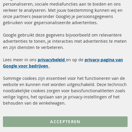
Ba
personaliseren, sociale mediafuncties aan te bieden en ons
+49 (0) 4533 799 00 0
verkeer te analyseren. Met jouw toestemming kunnen wij en
onze partners (waaronder Google) je persoonsgegevens
ma-do: 09-17 u, vr Fr 09-16 u
gebruiken voor gepersonaliseerde advertenties.
info@contra-automotive.de
facebook
instagram
Google gebruikt deze gegevens bijvoorbeeld om relevantere
advertenties te tonen, je interacties met advertenties te meten
Snelle links
Kundenservice
en zijn diensten te verbeteren.
Roetfilter (DPF)
Over ons
Lees meer in ons
privacybeleid
en op de
privacy-pagina van
Google voor bedrijven
Roetfilter reiniging
.
Betaalmethoden
Katalysator (KAT)
Verzendingskosten
Sommige cookies zijn essentieel voor het functioneren van de
website en kunnen niet worden uitgeschakeld. Deze technisch
sensoren
Contact
noodzakelijke cookies zorgen voor basisfunctionaliteiten zoals
veilige logins, het opslaan van je privacy-instellingen of het
FAQ
Annuleer contract
behouden van de winkelwagen.
Meer links
ACCEPTEREN
Gegevensbescherming