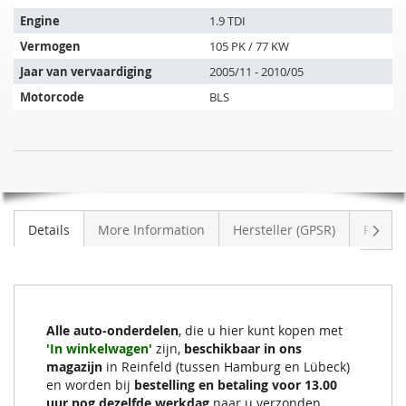
past
op
Engine
1.9 TDI
de
Vermogen
105 PK / 77 KW
volgende
Jaar van vervaardiging
2005/11 - 2010/05
voertuigen:
Motorcode
BLS
Roetfilter
NIET
VW
OP
Touran
VOORRAAD
1.9
Volge
Details
More Information
Hersteller (GPSR)
Review
TDI
(1T1,1T2)
Alle auto-onderdelen
, die u hier kunt kopen met
'In winkelwagen'
zijn,
beschikbaar in ons
magazijn
in Reinfeld (tussen Hamburg en Lübeck)
en worden bij
bestelling en betaling voor 13.00
uur nog dezelfde werkdag
naar u verzonden.