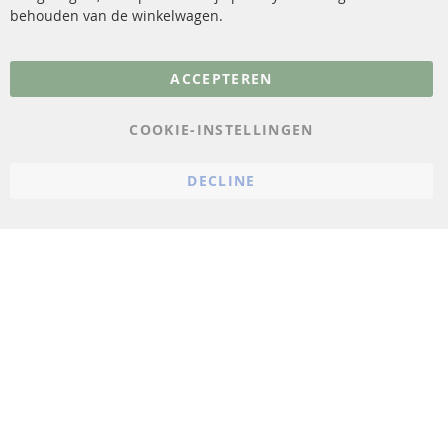
behouden van de winkelwagen.
Meer links
ACCEPTEREN
Gegevensbescherming
AGB
COOKIE-INSTELLINGEN
Annuleringsvoorwaarden
DECLINE
Impressum
Cookie-instellingen
© 2023 ConTra Automotive GmbH. All Rights Reserved.