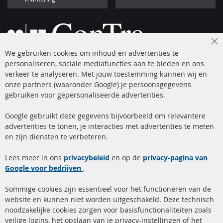
Cl
We gebruiken cookies om inhoud en advertenties te
Co
Ba
personaliseren, sociale mediafuncties aan te bieden en ons
+49 (0) 4533 799 00 0
verkeer te analyseren. Met jouw toestemming kunnen wij en
onze partners (waaronder Google) je persoonsgegevens
ma-do: 09-17 u, vr Fr 09-16 u
gebruiken voor gepersonaliseerde advertenties.
info@contra-automotive.de
facebook
instagram
Google gebruikt deze gegevens bijvoorbeeld om relevantere
advertenties te tonen, je interacties met advertenties te meten
Snelle links
Kundenservice
en zijn diensten te verbeteren.
Roetfilter (DPF)
Over ons
Lees meer in ons
privacybeleid
en op de
privacy-pagina van
Google voor bedrijven
Roetfilter reiniging
.
Betaalmethoden
Katalysator (KAT)
Verzendingskosten
Sommige cookies zijn essentieel voor het functioneren van de
website en kunnen niet worden uitgeschakeld. Deze technisch
sensoren
Contact
noodzakelijke cookies zorgen voor basisfunctionaliteiten zoals
veilige logins, het opslaan van je privacy-instellingen of het
FAQ
Annuleer contract