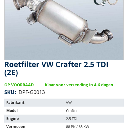
van
de
afbeeldingen-
gallerij
Roetfilter VW Crafter 2.5 TDI
Ga
naar
(2E)
het
begin
OP VOORRAAD
Klaar voor verzending in 4-6 dagen
van
de
SKU
DPF-G0013
afbeeldingen-
Het
gallerij
Fabrikant
VW
artikel
Model
Crafter
past
op
Engine
2.5 TDI
de
Vermogen
88 PK / 65 KW