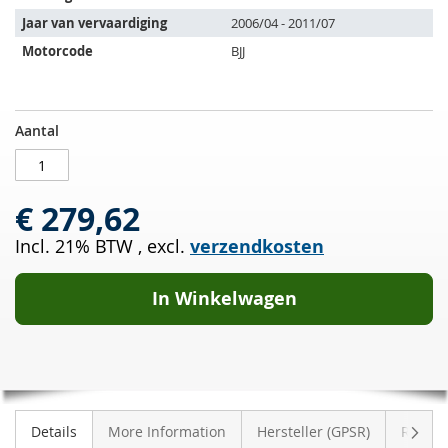
volgende
Jaar van vervaardiging
2006/04 - 2011/07
voertuigen:
Motorcode
BJJ
Roetfilter
OP
Aantal
VW
VOORRAAD
Crafter
2.5
€ 279,62
TDI
(2E)
Incl. 21% BTW
,
excl.
verzendkosten
In Winkelwagen
Volge
Details
More Information
Hersteller (GPSR)
Review