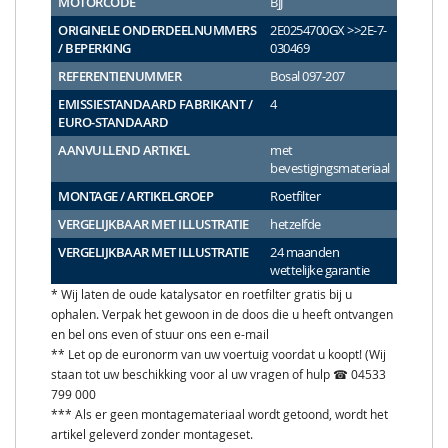
MOTORCODE
BJJ
ORIGINELE ONDERDEELNUMMERS
2E0254700GX >>2E-7-
/ BEPERKING
030469
REFERENTIENUMMER
Bosal 097-207
EMISSIESTANDAARD FABRIKANT /
4
EURO-STANDAARD
AANVULLEND ARTIKEL
met
bevestigingsmateriaal
MONTAGE / ARTIKELGROEP
Roetfilter
VERGELIJKBAAR MET ILLUSTRATIE
hetzelfde
VERGELIJKBAAR MET ILLUSTRATIE
24 maanden
wettelijke garantie
* Wij laten de oude katalysator en roetfilter gratis bij u
ophalen. Verpak het gewoon in de doos die u heeft ontvangen
en bel ons even of stuur ons een e-mail
** Let op de euronorm van uw voertuig voordat u koopt! (Wij
staan tot uw beschikking voor al uw vragen of hulp ☎ 04533
799 000
*** Als er geen montagemateriaal wordt getoond, wordt het
artikel geleverd zonder montageset.