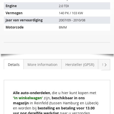
past
op
Engine
2.0 TDI
de
Vermogen
140 PK / 103 KW
volgende
Jaar van vervaardiging
2007/09 - 2010/08
voertuigen:
Motorcode
BMM
Roetfilter
NIET
VW
OP
Caddy
VOORRAAD
2.0
Volge
Details
More Information
Hersteller (GPSR)
Review
TDI
(2KB,2KJ)
Alle auto-onderdelen
, die u hier kunt kopen met
'In winkelwagen'
zijn,
beschikbaar in ons
magazijn
in Reinfeld (tussen Hamburg en Lübeck)
en worden bij
bestelling en betaling voor 13.00
uur nog dezelfde werkdag
naar u verzonden.