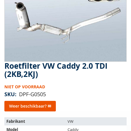
van
de
afbeeldingen-
gallerij
Roetfilter VW Caddy 2.0 TDI
Ga
naar
(2KB,2KJ)
het
begin
NIET OP VOORRAAD
van
de
SKU
DPF-G0505
afbeeldingen-
gallerij
Weer beschikbaar? ✉
Het
Fabrikant
VW
artikel
Model
Caddy