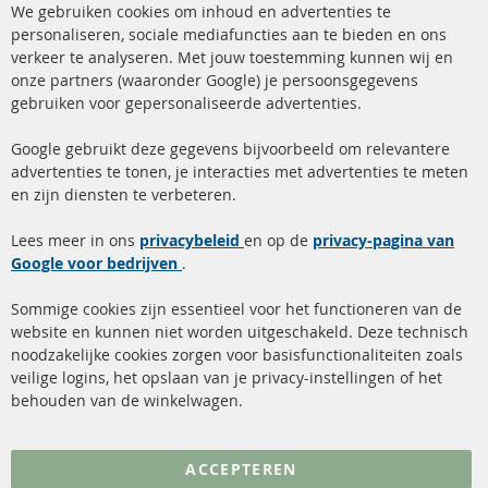
We gebruiken cookies om inhoud en advertenties te
Co
Ba
personaliseren, sociale mediafuncties aan te bieden en ons
+49 (0) 4533 799 00 0
verkeer te analyseren. Met jouw toestemming kunnen wij en
onze partners (waaronder Google) je persoonsgegevens
ma-do: 09-17 u, vr Fr 09-16 u
gebruiken voor gepersonaliseerde advertenties.
info@contra-automotive.de
facebook
instagram
Google gebruikt deze gegevens bijvoorbeeld om relevantere
advertenties te tonen, je interacties met advertenties te meten
Snelle links
Kundenservice
en zijn diensten te verbeteren.
Roetfilter (DPF)
Over ons
Lees meer in ons
privacybeleid
en op de
privacy-pagina van
Google voor bedrijven
Roetfilter reiniging
.
Betaalmethoden
Katalysator (KAT)
Verzendingskosten
Sommige cookies zijn essentieel voor het functioneren van de
website en kunnen niet worden uitgeschakeld. Deze technisch
sensoren
Contact
noodzakelijke cookies zorgen voor basisfunctionaliteiten zoals
veilige logins, het opslaan van je privacy-instellingen of het
FAQ
Annuleer contract
behouden van de winkelwagen.
Meer links
ACCEPTEREN
Gegevensbescherming