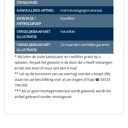
STANDAARD
AANVULLEND ARTIKEL
met bevestigingsmateriaal
MONTAGE /
Roetfilter
ARTIKELGROEP
VERGELIJKBAAR MET
hetzelfde
ILLUSTRATIE
VERGELIJKBAAR MET
24 maanden wettelijke garantie
ILLUSTRATIE
* Wij laten de oude katalysator en roetfilter gratis bij u
ophalen. Verpak het gewoon in de doos die u heeft ontvangen
en bel ons even of stuur ons een e-mail
** Let op de euronorm van uw voertuig voordat u koopt! (Wij
staan tot uw beschikking voor al uw vragen of hulp ☎ 04533
799 000
*** Als er geen montagemateriaal wordt getoond, wordt het
artikel geleverd zonder montageset.