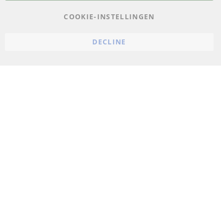
AGB
COOKIE-INSTELLINGEN
Annuleringsvoorwaarden
DECLINE
Impressum
Cookie-instellingen
© 2023 ConTra Automotive GmbH. All Rights Reserved.