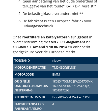
Geen aanbetaling van het oude onderdeel of
teruggave van het "oude" KAT / DPF vereist *
De belastingklasse verandert niet **
De fabrikant is een Europese fabriek voor
uitlaatgastechniek
Onze
roetfilters en katalysatoren
zijn
getest
in
overeenstemming met
VN / ECE-Reglement nr.
103-Rev.1 + Amend.1 10.06.2014
en onbeperkt
goedgekeurd voor de Europese markt.
TOESTAND
nieuw
MOTORIDENTIFICATIE
TM0-03G7(EA188)
MOTORCODE
BMM
ORIGINELE
1K0254705MX, JZW254700MX,
ONDERDEELNUMMERS
1K0254702RX, 1K0254700JX,
/ BEPERKING
1K0131723G
REFERENTIENUMMER
Bosal 097-554; Walker 73053
EMISSIESTANDAARD
4
FABRIKANT / EURO-