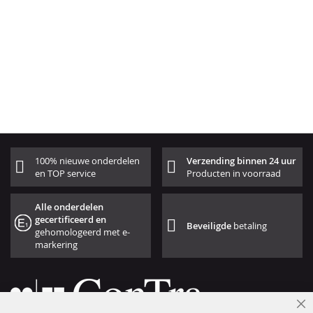
100% nieuwe onderdelen
Verzending binnen 24 uur
en TOP service
Producten in voorraad
Alle onderdelen
gecertificeerd en
Beveiligde
betaling
gehomologeerd met e-
markering
Cl