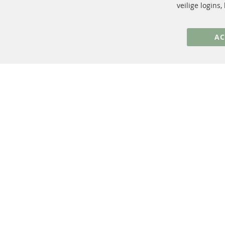
+49 (0) 4533 799 00 0
veilige logins
ma-do: 09-17 u, vr Fr 09-16 u
info@contra-automotive.de
AC
facebook
instagram