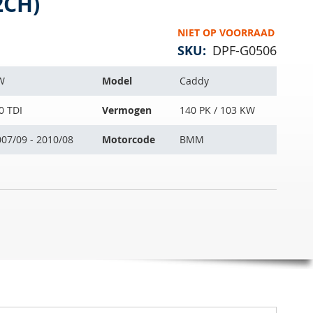
2CH)
NIET OP VOORRAAD
SKU
DPF-G0506
W
Model
Caddy
0 TDI
Vermogen
140 PK / 103 KW
07/09 - 2010/08
Motorcode
BMM