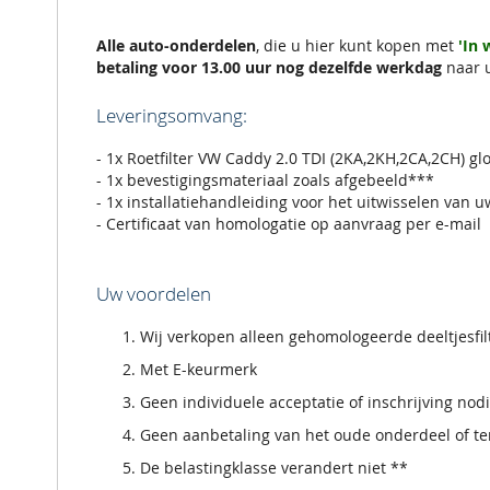
de
afbeeldingen-
gallerij
Alle auto-onderdelen
, die u hier kunt kopen met
'In
betaling voor 13.00 uur nog dezelfde werkdag
naar 
Leveringsomvang:
- 1x Roetfilter VW Caddy 2.0 TDI (2KA,2KH,2CA,2CH) g
- 1x bevestigingsmateriaal zoals afgebeeld***
- 1x installatiehandleiding voor het uitwisselen van u
- Certificaat van homologatie op aanvraag per e-mail
Uw voordelen
Wij verkopen alleen gehomologeerde deeltjesfi
Met E-keurmerk
Geen individuele acceptatie of inschrijving nod
Geen aanbetaling van het oude onderdeel of ter
De belastingklasse verandert niet **