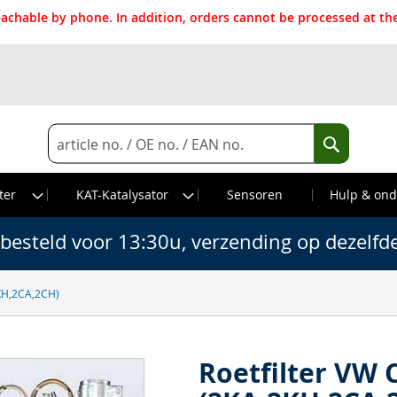
reachable by phone. In addition, orders cannot be processed at 
Search
Search
ter
KAT-Katalysator
Sensoren
Hulp & ond
besteld voor 13:30u, verzending op dezelfd
2KH,2CA,2CH)
Roetfilter VW 