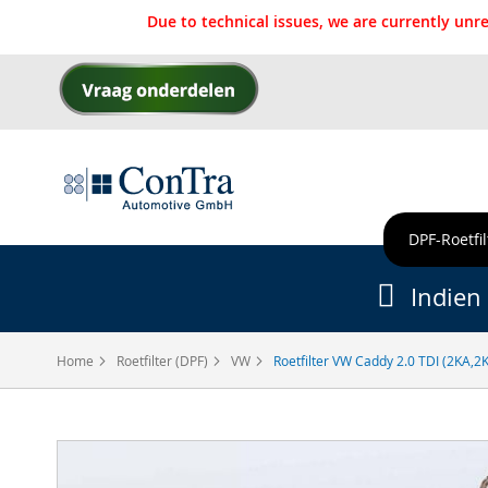
Due to technical issues, we are currently un
Ga
naar
de
inhoud
DPF-Roetfil
Indien 
Home
Roetfilter (DPF)
VW
Roetfilter VW Caddy 2.0 TDI (2KA,
Ga
naar