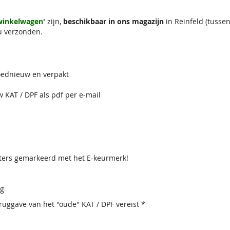
 winkelwagen'
zijn,
beschikbaar in ons magazijn
in Reinfeld (tuss
u verzonden.
loednieuw en verpakt
w KAT / DPF als pdf per e-mail
lters gemarkeerd met het E-keurmerk!
ig
uggave van het "oude" KAT / DPF vereist *