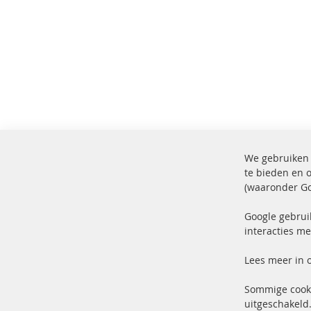
We gebruiken 
te bieden en 
(waaronder Go
100% nieuwe onderdelen en TOP
Verz
service
Prod
Google gebrui
interacties me
Lees meer in 
Sommige cooki
uitgeschakeld.