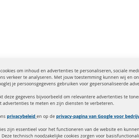
cookies om inhoud en advertenties te personaliseren, sociale med
ons verkeer te analyseren. Met jouw toestemming kunnen wij en on
ogle) je persoonsgegevens gebruiken voor gepersonaliseerde adve
ending binnen 24 uur
Alle onderdelen gecerti
ucten in voorraad
gehomologeerd met e-
kt deze gegevens bijvoorbeeld om relevantere advertenties te tonen
t advertenties te meten en zijn diensten te verbeteren.
Snelle links
Kundenservice
ons
privacybeleid
en op de
privacy-pagina van Google voor bedri
Roetfilter (DPF)
Over ons
es zijn essentieel voor het functioneren van de website en kunne
Roetfilter reiniging
Betaalmethoden
 Deze technisch noodzakelijke cookies zorgen voor basisfunctionali