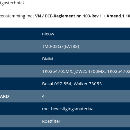
atgastechniek
reenstemming met
VN / ECE-Reglement nr. 103-Rev.1 + Amend.1 10
nieuw
TM0-03G7(EA188)
BMM
1K0254705MX, JZW254700MX, 1K0254702
Bosal 097-554; Walker 73053
AARD
4
met bevestigingsmateriaal
Roetfilter