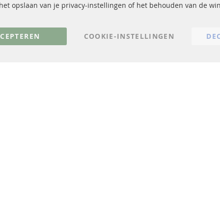
Katalysator (KAT)
Verzendingskosten
, het opslaan van je privacy-instellingen of het behouden van de w
sensoren
Contact
FAQ
Annuleer contract
CEPTEREN
COOKIE-INSTELLINGEN
DE
© 2023 ConTra Automotive GmbH. All Rights Reserved.