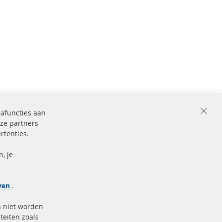
iafuncties aan
Close
ze partners
Cooki
Bar
rtenties.
ficeerd en
Beveiligde
betaling
markering
, je
Meer links
jven
.
Gegevensbescherming
n niet worden
AGB
teiten zoals