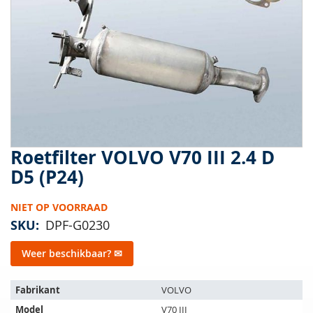
van
de
afbeeldingen-
gallerij
Roetfilter VOLVO V70 III 2.4 D
Ga
naar
D5 (P24)
het
begin
NIET OP VOORRAAD
van
de
SKU
DPF-G0230
afbeeldingen-
gallerij
Weer beschikbaar? ✉
Het
Fabrikant
VOLVO
artikel
Model
V70 III