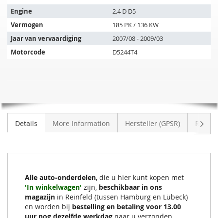
past
op
Engine
2.4 D D5
de
Vermogen
185 PK / 136 KW
volgende
Jaar van vervaardiging
2007/08 - 2009/03
voertuigen:
Motorcode
D5244T4
Roetfilter
NIET
VOLVO
OP
V70
VOORRAAD
III
Volge
Details
More Information
Hersteller (GPSR)
Review
2.4
D
D5
(P24)
Alle auto-onderdelen
, die u hier kunt kopen met
'In winkelwagen'
zijn,
beschikbaar in ons
magazijn
in Reinfeld (tussen Hamburg en Lübeck)
en worden bij
bestelling en betaling voor 13.00
uur nog dezelfde werkdag
naar u verzonden.