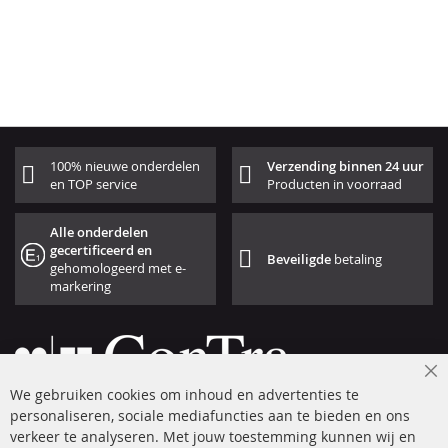
100% nieuwe onderdelen
Verzending binnen 24 uur
en TOP service
Producten in voorraad
Alle onderdelen
gecertificeerd en
Beveiligde
betaling
gehomologeerd met e-
markering
Cl
We gebruiken cookies om inhoud en advertenties te
Co
Ba
personaliseren, sociale mediafuncties aan te bieden en ons
+49 (0) 4533 799 00 0
verkeer te analyseren. Met jouw toestemming kunnen wij en