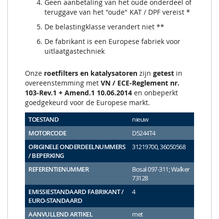
Geen aanbetaling van het oude onderdeel of
teruggave van het "oude" KAT / DPF vereist *
De belastingklasse verandert niet **
De fabrikant is een Europese fabriek voor
uitlaatgastechniek
Onze
roetfilters en katalysatoren
zijn
getest
in
overeenstemming met
VN / ECE-Reglement nr.
103-Rev.1 + Amend.1 10.06.2014
en onbeperkt
goedgekeurd voor de Europese markt.
TOESTAND
nieuw
MOTORCODE
D5244T4
ORIGINELE ONDERDEELNUMMERS
31219700, 36050568
/ BEPERKING
REFERENTIENUMMER
Bosal 097-311; Walker
73128
EMISSIESTANDAARD FABRIKANT /
4
EURO-STANDAARD
AANVULLEND ARTIKEL
met