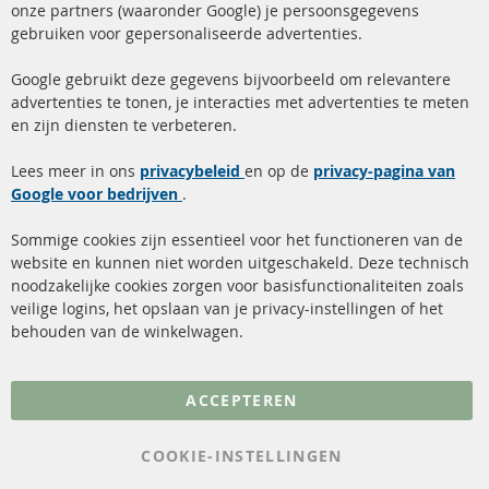
onze partners (waaronder Google) je persoonsgegevens
ma-do: 09-17 u, vr Fr 09-16 u
gebruiken voor gepersonaliseerde advertenties.
info@contra-automotive.de
facebook
instagram
Google gebruikt deze gegevens bijvoorbeeld om relevantere
advertenties te tonen, je interacties met advertenties te meten
Snelle links
Kundenservice
en zijn diensten te verbeteren.
Roetfilter (DPF)
Over ons
Lees meer in ons
privacybeleid
en op de
privacy-pagina van
Google voor bedrijven
Roetfilter reiniging
.
Betaalmethoden
Katalysator (KAT)
Verzendingskosten
Sommige cookies zijn essentieel voor het functioneren van de
website en kunnen niet worden uitgeschakeld. Deze technisch
sensoren
Contact
noodzakelijke cookies zorgen voor basisfunctionaliteiten zoals
veilige logins, het opslaan van je privacy-instellingen of het
FAQ
Annuleer contract
behouden van de winkelwagen.
Meer links
ACCEPTEREN
Gegevensbescherming
AGB
COOKIE-INSTELLINGEN
Annuleringsvoorwaarden