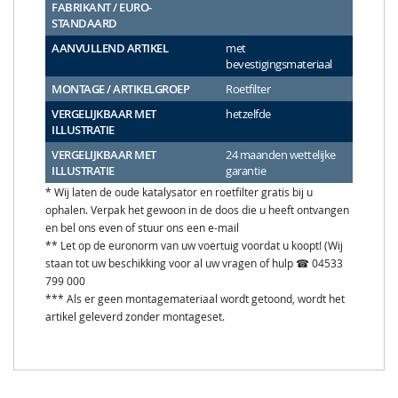
FABRIKANT / EURO-
STANDAARD
AANVULLEND ARTIKEL
met
bevestigingsmateriaal
MONTAGE / ARTIKELGROEP
Roetfilter
VERGELIJKBAAR MET
hetzelfde
ILLUSTRATIE
VERGELIJKBAAR MET
24 maanden wettelijke
ILLUSTRATIE
garantie
* Wij laten de oude katalysator en roetfilter gratis bij u
ophalen. Verpak het gewoon in de doos die u heeft ontvangen
en bel ons even of stuur ons een e-mail
** Let op de euronorm van uw voertuig voordat u koopt! (Wij
staan tot uw beschikking voor al uw vragen of hulp ☎ 04533
799 000
*** Als er geen montagemateriaal wordt getoond, wordt het
artikel geleverd zonder montageset.