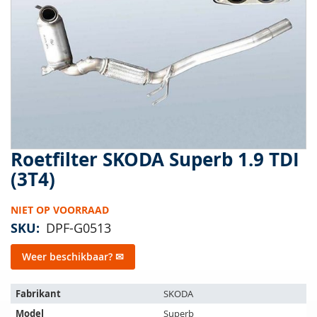
van
de
afbeeldingen-
gallerij
Roetfilter SKODA Superb 1.9 TDI
Ga
naar
(3T4)
het
begin
NIET OP VOORRAAD
van
de
SKU
DPF-G0513
afbeeldingen-
gallerij
Weer beschikbaar? ✉
Het
Fabrikant
SKODA
artikel
Model
Superb