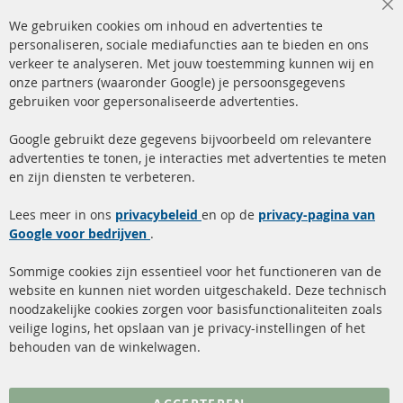
Cl
We gebruiken cookies om inhoud en advertenties te
Co
Ba
personaliseren, sociale mediafuncties aan te bieden en ons
+49 (0) 4533 799 00 0
verkeer te analyseren. Met jouw toestemming kunnen wij en
onze partners (waaronder Google) je persoonsgegevens
ma-do: 09-17 u, vr Fr 09-16 u
gebruiken voor gepersonaliseerde advertenties.
info@contra-automotive.de
facebook
instagram
Google gebruikt deze gegevens bijvoorbeeld om relevantere
advertenties te tonen, je interacties met advertenties te meten
Snelle links
Kundenservice
en zijn diensten te verbeteren.
Roetfilter (DPF)
Over ons
Lees meer in ons
privacybeleid
en op de
privacy-pagina van
Google voor bedrijven
Roetfilter reiniging
.
Betaalmethoden
Katalysator (KAT)
Verzendingskosten
Sommige cookies zijn essentieel voor het functioneren van de
website en kunnen niet worden uitgeschakeld. Deze technisch
sensoren
Contact
noodzakelijke cookies zorgen voor basisfunctionaliteiten zoals
veilige logins, het opslaan van je privacy-instellingen of het
FAQ
Annuleer contract
behouden van de winkelwagen.
Meer links