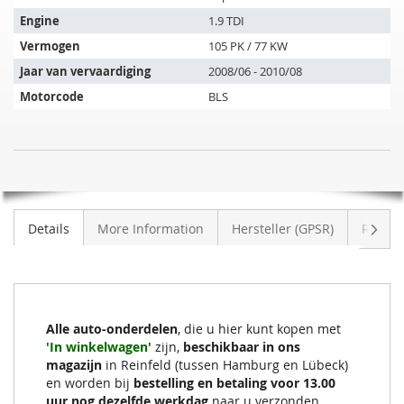
past
op
Engine
1.9 TDI
de
Vermogen
105 PK / 77 KW
volgende
Jaar van vervaardiging
2008/06 - 2010/08
voertuigen:
Motorcode
BLS
Roetfilter
NIET
SKODA
OP
Superb
VOORRAAD
1.9
Volge
Details
More Information
Hersteller (GPSR)
Review
TDI
(3T4)
Alle auto-onderdelen
, die u hier kunt kopen met
'In winkelwagen'
zijn,
beschikbaar in ons
magazijn
in Reinfeld (tussen Hamburg en Lübeck)
en worden bij
bestelling en betaling voor 13.00
uur nog dezelfde werkdag
naar u verzonden.