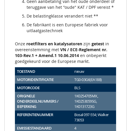
Geen aanbetaling van het oude onderdeel of
teruggave van het "oude" KAT / DPF vereist *
De belastingklasse verandert niet **
De fabrikant is een Europese fabriek voor
uitlaatgastechniek
Onze
roetfilters en katalysatoren
zijn
getest
in
overeenstemming met
VN / ECE-Reglement nr.
103-Rev.1 + Amend.1 10.06.2014
en onbeperkt
goedgekeurd voor de Europese markt.
TOESTAND
nieuw
MOTORIDENTIFICATIE
TG0-03G6(EA188)
MOTORCODE
BLS
ORIGINELE
1K0254705MX,
ONDERDEELNUMMERS /
1K0253059SG,
BEPERKING
1K0131723G
REFERENTIENUMMER
Bosal 097-554; Walker
73053
EMISSIESTANDAARD
4