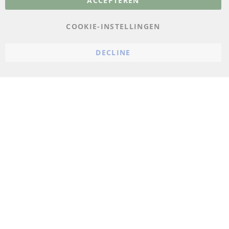
ACCEPTEREN
Gegevensbescherming
AGB
COOKIE-INSTELLINGEN
Annuleringsvoorwaarden
DECLINE
Impressum
Cookie-instellingen
© 2023 ConTra Automotive GmbH. All Rights Reserved.