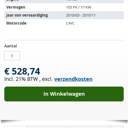
de
Vermogen
105 PK / 77 KW
volgende
Jaar van vervaardiging
2010/03 - 2010/11
voertuigen:
Motorcode
CAYC
Roetfilter
OP
Aantal
SKODA
VOORRAAD
Fabia
1.6
€ 528,74
TDI
(5J2)
Incl. 21% BTW
,
excl.
verzendkosten
In Winkelwagen