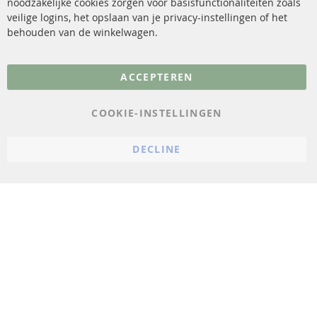
noodzakelijke cookies zorgen voor basisfunctionaliteiten zoals
veilige logins, het opslaan van je privacy-instellingen of het
FAQ
Annuleer contract
behouden van de winkelwagen.
Meer links
ACCEPTEREN
Gegevensbescherming
AGB
COOKIE-INSTELLINGEN
Annuleringsvoorwaarden
DECLINE
Impressum
Cookie-instellingen
© 2023 ConTra Automotive GmbH. All Rights Reserved.