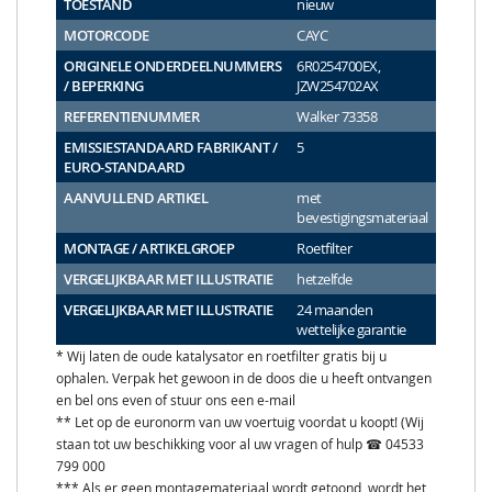
TOESTAND
nieuw
MOTORCODE
CAYC
ORIGINELE ONDERDEELNUMMERS
6R0254700EX,
/ BEPERKING
JZW254702AX
REFERENTIENUMMER
Walker 73358
EMISSIESTANDAARD FABRIKANT /
5
EURO-STANDAARD
AANVULLEND ARTIKEL
met
bevestigingsmateriaal
MONTAGE / ARTIKELGROEP
Roetfilter
VERGELIJKBAAR MET ILLUSTRATIE
hetzelfde
VERGELIJKBAAR MET ILLUSTRATIE
24 maanden
wettelijke garantie
* Wij laten de oude katalysator en roetfilter gratis bij u
ophalen. Verpak het gewoon in de doos die u heeft ontvangen
en bel ons even of stuur ons een e-mail
** Let op de euronorm van uw voertuig voordat u koopt! (Wij
staan tot uw beschikking voor al uw vragen of hulp ☎ 04533
799 000
*** Als er geen montagemateriaal wordt getoond, wordt het