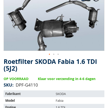
van
de
afbeeldingen-
gallerij
Roetfilter SKODA Fabia 1.6 TDI
Ga
naar
(5J2)
het
begin
OP VOORRAAD
Klaar voor verzending in 4-6 dagen
van
de
SKU
DPF-G4110
afbeeldingen-
Het
gallerij
Fabrikant
SKODA
artikel
Model
Fabia
past
op
Engine
1.6 TDI