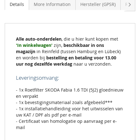
Volge
Details
More Information
Hersteller (GPSR)
Review
Alle auto-onderdelen
, die u hier kunt kopen met
'In winkelwagen'
zijn,
beschikbaar in ons
magazijn
in Reinfeld (tussen Hamburg en Lübeck)
en worden bij
bestelling en betaling voor 13.00
uur nog dezelfde werkdag
naar u verzonden.
Leveringsomvang:
- 1x Roetfilter SKODA Fabia 1.6 TDI (5J2) gloednieuw
en verpakt
- 1x bevestigingsmateriaal zoals afgebeeld***
- 1x installatiehandleiding voor het uitwisselen van
uw KAT / DPF als pdf per e-mail
- Certificaat van homologatie op aanvraag per e-
mail