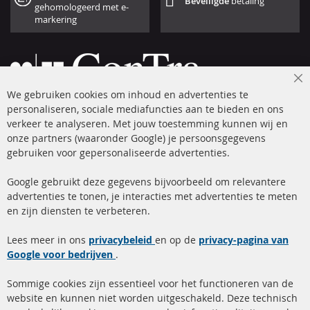
Beveiligde
betaling
gehomologeerd met e-
markering
Cl
We gebruiken cookies om inhoud en advertenties te
Co
Ba
personaliseren, sociale mediafuncties aan te bieden en ons
+49 (0) 4533 799 00 0
verkeer te analyseren. Met jouw toestemming kunnen wij en
onze partners (waaronder Google) je persoonsgegevens
ma-do: 09-17 u, vr Fr 09-16 u
gebruiken voor gepersonaliseerde advertenties.
info@contra-automotive.de
facebook
instagram
Google gebruikt deze gegevens bijvoorbeeld om relevantere
advertenties te tonen, je interacties met advertenties te meten
Snelle links
Kundenservice
en zijn diensten te verbeteren.
Roetfilter (DPF)
Over ons
Lees meer in ons
privacybeleid
en op de
privacy-pagina van
Google voor bedrijven
Roetfilter reiniging
.
Betaalmethoden
Katalysator (KAT)
Verzendingskosten
Sommige cookies zijn essentieel voor het functioneren van de
website en kunnen niet worden uitgeschakeld. Deze technisch
sensoren
Contact